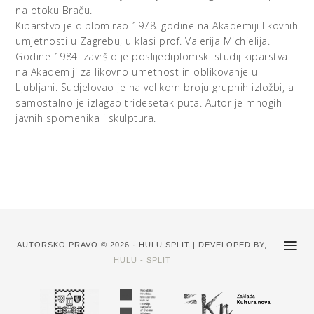
tijelo, skulptura istodobno ovijena prostorom i koja
na otoku Braču.
prostor uvija u sebe, skulptura kao veliki, puni i otvoreni –
Kiparstvo je diplomirao 1978. godine na Akademiji likovnih
samoglasnik. Uvijek imamo dojam da je cjelina bila
umjetnosti u Zagrebu, u klasi prof. Valerija Michielija.
dosegnuta prvom mišlju, usprkos aditivnom graditeljskom
Godine 1984. završio je poslijediplomski studij kiparstva
postupku kojim je nastala. No ta cjelina nije ni nešto
na Akademiji za likovno umetnost in oblikovanje u
čvrsto ni sigurno. Kipovi mu često izgledaju kao
Ljubljani. Sudjelovao je na velikom broju grupnih izložbi, a
trodimenzionalni kolaži, crteži kao partiture za reljefe.
samostalno je izlagao tridesetak puta. Autor je mnogih
javnih spomenika i skulptura.
Hraste je 1980-ih praktički obnovio portret u
suvremenom hrvatskom kiparstvu. Portret, a valja uvijek
dodati - građanski portret, gasio se postupno kao likovna
tema i udarni kiparski zadatak. Netko je kazao da je tome
bila kriva fotografija, međutim taj novi medij je, objektivno
rečeno, malo pridonio krahu načela mimesisa i općoj krizi
figuracije. Osim toga, gdje je to fotografija zamijenila
portret-spomenik?
AUTORSKO PRAVO © 2026 · HULU SPLIT | DEVELOPED BY,
Rečeno je da je svaki građanski portret zamišljen kao
HULU - SPLIT
mogući spomenik. U građanskoj psiho-sferi od privatne
do javne mitologije bijaše tek korak. Stoga su portret i
javni spomenik komplementarni, i najustrajnije teme svih
građanskih povijesnih razdoblja. Građanska psihologija