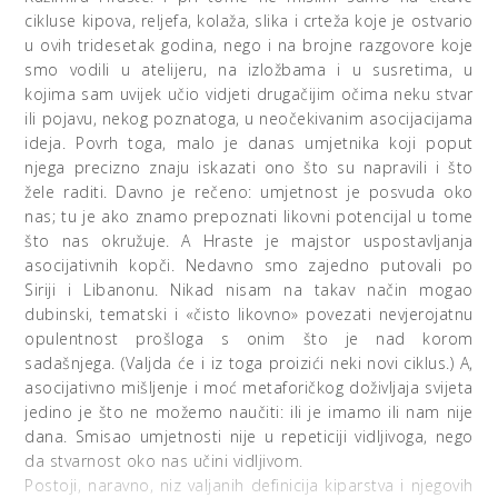
cikluse kipova, reljefa, kolaža, slika i crteža koje je ostvario
u ovih tridesetak godina, nego i na brojne razgovore koje
smo vodili u atelijeru, na izložbama i u susretima, u
kojima sam uvijek učio vidjeti drugačijim očima neku stvar
ili pojavu, nekog poznatoga, u neočekivanim asocijacijama
ideja. Povrh toga, malo je danas umjetnika koji poput
njega precizno znaju iskazati ono što su napravili i što
žele raditi. Davno je rečeno: umjetnost je posvuda oko
nas; tu je ako znamo prepoznati likovni potencijal u tome
što nas okružuje. A Hraste je majstor uspostavljanja
asocijativnih kopči. Nedavno smo zajedno putovali po
Siriji i Libanonu. Nikad nisam na takav način mogao
dubinski, tematski i «čisto likovno» povezati nevjerojatnu
opulentnost prošloga s onim što je nad korom
sadašnjega. (Valjda će i iz toga proizići neki novi ciklus.) A,
asocijativno mišljenje i moć metaforičkog doživljaja svijeta
jedino je što ne možemo naučiti: ili je imamo ili nam nije
dana. Smisao umjetnosti nije u repeticiji vidljivoga, nego
da stvarnost oko nas učini vidljivom.
Postoji, naravno, niz valjanih definicija kiparstva i njegovih