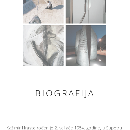
konstruktivističkog načela do ludičkog skladanja, od
tenzije do anti-tenzije, od anti-volumena do čistog
prostora. Od svih atributa klasične skulpture Hrastina još
zadržava, pogotovu pod blagim raspršenim osvjetljenjem,
samo nevinu čulnost, senzualnost. Po jednoj izvrsnoj
definiciji Mladenke Šolman, «Hraste je senzibilizirao
gledaoca nezaobilaznim elanom svojih kiparskih
impostacija, suglasjem promišljenih, racionalnih odluka i
spontanih rješenja, iznenađujućih podudarnosti stvarnoga
i imaginarnoga».
Njegova skulptura je najčešće antisimbolička i
antinaturalistička. To kiparstvo ne računa na perspektivne
odnose planova i masa po dubini, ili na zapreminu
volumena, nego sklada prostor u mnogostrukosti odnosa
BIOGRAFIJA
u njemu. Dakle, ni osvajanje masa ni oblikovanje rupe,
nego transparentan sklop koji se doživljava uvijek kao
presjek kroz zbir prostornih točaka. Takav prostor je
nezatočiv; ni labirint ni pustometina nego polje odnosa,
zbrojidbeni model u kojemu se rekapituliraju čitavi
sistemi uglatih gesta. To je skulptura kao konsonirano
Kažimir Hraste rođen je 2. veljače 1954. godine, u Supetru