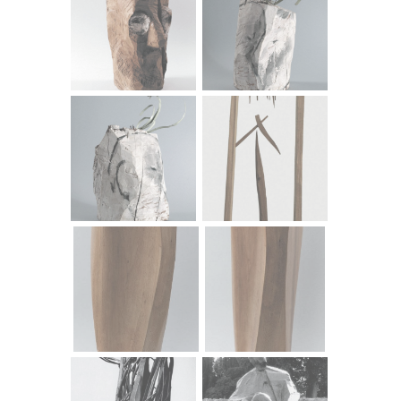
podrobnije promatranje. No možemo li se složiti s
takvom genezom Hrastinih prostornih strojeva? Premda
kubistička skulptura ne predstavlja konzistentan pojam,
za razliku od kubističkog slikarstva, može se kazati da
ona počiva na zanimanju za cjelovite forme sazdane od
igara izlomljenih prostornih planova, u paradi raznovrsno
složenih, često proizvoljno izabranih materijala. Važno je,
međutim, istaći da ti neorokoko-kubistički asamblaži i
konstrukcije imaju uvijek za cilj stanovito magijsko
djelovanje, dodirujući se na specifičan način s
nadrealističkom poetikom. U Hrastinim pak kipovima ne
vidimo simboličkih sedimenata. Kubizam u krajnjoj liniji
pretpostavlja određenu kubaturu forme, zatvaranje neke
prostorne cjeline, dok se kod Hraste radi jednostavno o
čistoj plastičkoj energiji složenoj u otvorenoj prostornoj
strukturi koja se opire bilo kakvoj standardizaciji tipa. Ali,
umjesto klasične figure koja se oslobađa iz bloka
mramora ili panja, ili namjesto nabrekle skulpture koja
izgleda kao istisnuta iz kalupa, i umjesto ideje
volumetrijskog zgušnjavanja određenog tipa, njega
zapravo zanima anti-volumen ili volumen koji se ludički