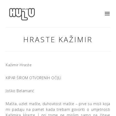
HRASTE KAŽIMIR
Kažimir Hraste
KIPAR ŠIROM OTVORENIH OČIJU
Joško Belamarić
Mašta, uzlet mašte, duhovitost mašte – prve su misli koja
mi padaju na pamet kada trebam govoriti o umjetnosti
Kažimira Hraste. I pri tome ne mislim samo na čitave