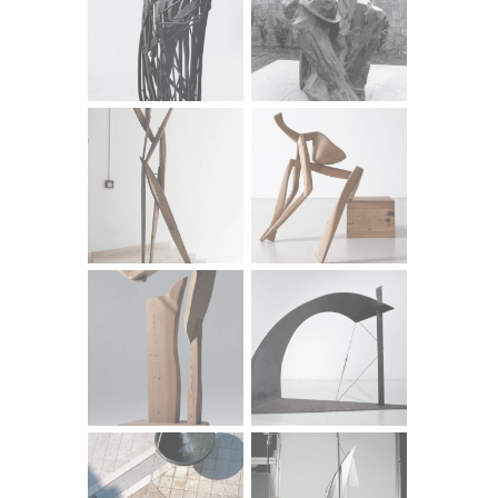
raslojava u prostoru. («Zanima me energija skrivena u
unutrašnjosti kipa, u klasičnom smislu.») Mnoga njegova
djela podsjećaju na izjavu Mauricea Ravela: «Moja je
kompozicija gotova. Nedostaju mi još samo teme.»
Hrastina misao vodilja je isljeđivanje pulsiranja obrisa,
ispitivanje, analiza ritmova zglobova aktova, figura,
«strojeva». Ritam je tu važniji od melodije i harmonije.
Pritom ne koristim glazbenu terminologiju slučajno: toliko
je njegovih kipova, reljefa i crteža kojima je glavna tema
rezonancija bridova, jeka linija. («Kompaktnost stakla i
čvrstina željeza imaju jednaku zvonkost.») Zanima ga ono
što je u mijeni, nedovršeno, dinamičko. («Želio sam spojiti
dva oveća komada drva, ali spojiti na način da
istovremeno budu i spojena i slobodna.») U središtu
njegova prosedea je sam rad, intuiranje, preslagivanje…
Pritom ga često više zanima ono što mu nije uspjelo, od
onoga što može u galerijski prostor. («Promašaj je za
mene obrnuti pogodak.») Svaka njegova skulptura
pokazuje koliko je kratak put od inženjerskog do
ekspresivnog, od hladnog do toplog, od