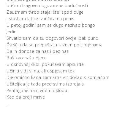
brišem tragove dogovorene budućnosti
Zauzmam tvrdo stajalište ispod duge
I stavljam latice ivančica na penis
U petoj godini sam se dugo nazivao bongo
Jedini
Shvatio sam da su dogovori ovdje ipak puno
Čvršći i da se prepuštaju raznim postrojenjima
Da ih donose za nas i bez nas
Baš kao našu djecu
U osnovnoj školi pokušavam apsurde
Učiniti vidljivima, ali uspjevam tek
Djelomično kada sam kroz vrt došao s kornjačom
Učiteljica je tada pred svima izbrojala
Pentagone na njenom oklopu
Kao da broji mrtve
...