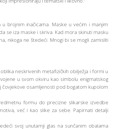
oji impresioniraju i tematski i likovno."
da u brojnim inačicama. Maske u većim i manjim
da se iza maske i skriva. Kad mora skinuti masku
ima, nikoga ne štedeći. Mnogi bi se mogli zamisliti
lika neskrivenih metafizičkih obilježja i formi u
zdvojene u svom okviru kao simbolu enigmatskog
ećaj čovjekove osamljenosti pod bogatom kupolom
e predmetnu formu do precizne slikarske izvedbe
tiva, već i kao slike za sebe. Papirnati detalji
sljedeći svoj unutarnji glas na sunčanim obalama