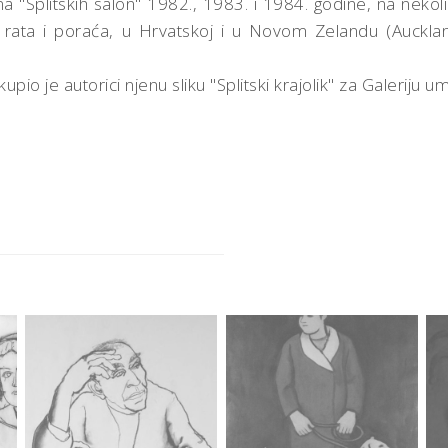
ama "Splitskih salon" 1982., 1983. i 1984. godine, na neko
ata i poraća, u Hrvatskoj i u Novom Zelandu (Aucklan
pio je autorici njenu sliku "Splitski krajolik" za Galeriju umj