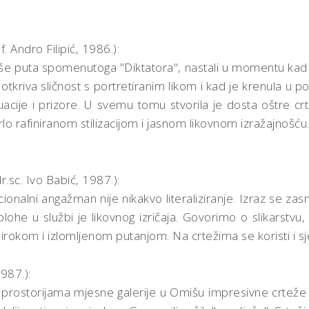
. Andro Filipić, 1986.):
 više puta spomenutoga "Diktatora", nastali u momentu kad 
otkriva sličnost s portretiranim likom i kad je krenula u p
tuacije i prizore. U svemu tomu stvorila je dosta oštre cr
vrlo rafiniranom stilizacijom i jasnom likovnom izražajnošću.
.sc. Ivo Babić, 1987.):
cionalni angažman nije nikakvo literaliziranje. Izraz se zas
lohe u službi je likovnog izričaja. Govorimo o slikarstvu, i
širokom i izlomljenom putanjom. Na crtežima se koristi i sje
987.):
a je u prostorijama mjesne galerije u Omišu impresivne crte