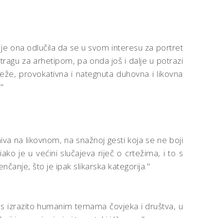
je ona odlučila da se u svom interesu za portret
otragu za arhetipom, pa onda još i dalje u potrazi
teže, provokativna i nategnuta duhovna i likovna
"
niva na likovnom, na snažnoj gesti koja se ne boji
ako je u većini slučajeva riječ o crtežima, i to s
nčanje, što je ipak slikarska kategorija."
že s izrazito humanim temama čovjeka i društva, u