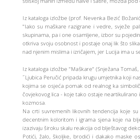
stilskoj maniri između naive i satire, možda pod d
Iz kataloga izložbe (prof. Nevenka Bezić Božanić
"Iako su maškare razigrane i vedre, svježe pa
skupinama, pa i one osamljene, izbor su pojedin
otkriva svoju osobnost i postaje onaj lik što slik
nad njenim mislima i izričajem, jer Lucija ima u s
Iz kataloga izložbe "Maškare" (Snježana Tomaš, 
˝Ljubica Peručić pripada krugu umjetnika koji na
kojima se osjeća pomak od realnog ka simbolič
čovjekovog lica - koje tako ostaje neartikulir
kozmosa.
Na crti suvremenih likovnih tendencija koje su
decentnim koloritom i igrama sjena koje na blje
izazivaju široku skalu reakcija od blještavog dek
Potići, žalo, školjke, brodići i dakako maske o