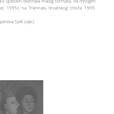
liko splitskih Biennala malog formata, na mnogim
d, 1995), na Triennalu hrvatskog crteža 1999.
etnina Split (ulje).