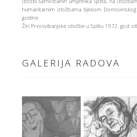
izložbi samostalnih umjetnika Splita, na izložb
humanitarnim izložbama tijekom Domovinskog r
godine.
Žiri Prvosvibanjske izložbe u Splitu 1972. god. otku
GALERIJA RADOVA