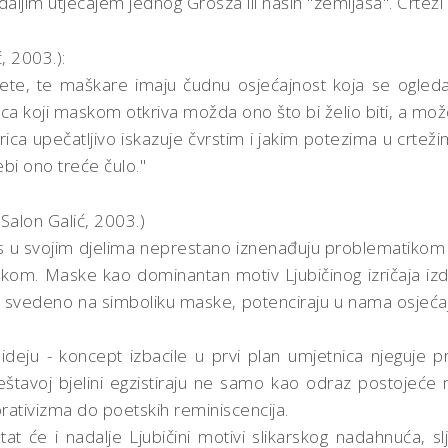
aljim utjecajem jednog Grosza ili naših "zemljaša". Crteži k
, 2003.):
lete, te maškare imaju čudnu osjećajnost koja se ogle
ca koji maskom otkriva možda ono što bi želio biti, a mož
arica upečatljivo iskazuje čvrstim i jakim potezima u crtež
ebi ono treće čulo."
Salon Galić, 2003.)
s u svojim djelima neprestano iznenađuju problematikom ob
kom. Maske kao dominantan motiv Ljubičinog izričaja i
ano i svedeno na simboliku maske, potenciraju u nama osj
 ideju - koncept izbacile u prvi plan umjetnica njeguj
štavoj bjelini egzistiraju ne samo kao odraz postojeće mo
orativizma do poetskih reminiscencija.
stat će i nadalje Ljubičini motivi slikarskog nadahnuća, 