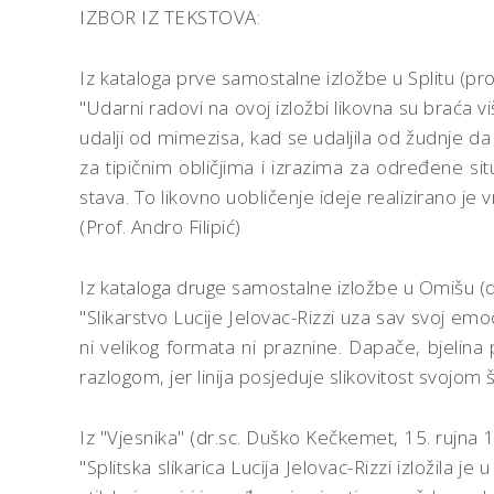
IZBOR IZ TEKSTOVA:
Iz kataloga prve samostalne izložbe u Splitu (prof
"Udarni radovi na ovoj izložbi likovna su braća
udalji od mimezisa, kad se udaljila od žudnje da 
za tipičnim obličjima i izrazima za određene si
stava. To likovno uobličenje ideje realizirano je 
(Prof. Andro Filipić)
Iz kataloga druge samostalne izložbe u Omišu (dr
"Slikarstvo Lucije Jelovac-Rizzi uza sav svoj emo
ni velikog formata ni praznine. Dapače, bjelina p
razlogom, jer linija posjeduje slikovitost svojom 
Iz "Vjesnika" (dr.sc. Duško Kečkemet, 15. rujna 1
"Splitska slikarica Lucija Jelovac-Rizzi izložil