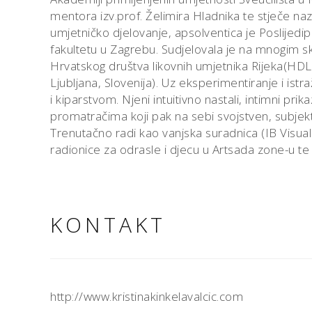
mentora izv.prof. Želimira Hladnika te stječe naz
umjetničko djelovanje, apsolventica je Poslijed
fakultetu u Zagrebu. Sudjelovala je na mnogim s
Hrvatskog društva likovnih umjetnika Rijeka(HDLU
Ljubljana, Slovenija). Uz eksperimentiranje i istr
i kiparstvom. Njeni intuitivno nastali, intimni prik
promatračima koji pak na sebi svojstven, subjek
Trenutačno radi kao vanjska suradnica (IB Visual A
radionice za odrasle i djecu u Artsada zone-u te
KONTAKT
http://www.kristinakinkelavalcic.com