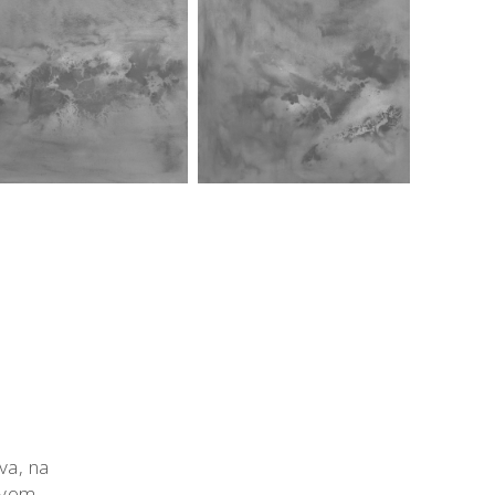
va, na
stvom