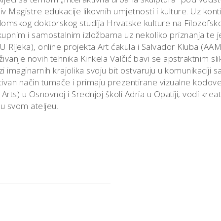
iv Magistre edukacije likovnih umjetnosti i kulture. Uz kont
iplomskog doktorskog studija Hrvatske kulture na Filozofs
kupnim i samostalnim izložbama uz nekoliko priznanja te je
 Rijeka), online projekta Art ćakula i Salvador Kluba (AAM
aživanje novih tehnika Kinkela Valčić bavi se apstraktnim s
azi imaginarnih krajolika svoju bit ostvaruju u komunikaciji s
tivan način tumače i primaju prezentirane vizualne kodove
rts) u Osnovnoj i Srednjoj školi Adria u Opatiji, vodi krea
 u svom ateljeu.