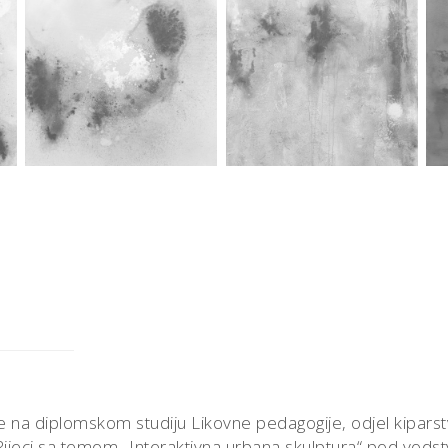
ine na diplomskom studiju Likovne pedagogije, odjel kiparst
u Rijeci sa temom „Interaktivna urbana skulptura“ pod vod