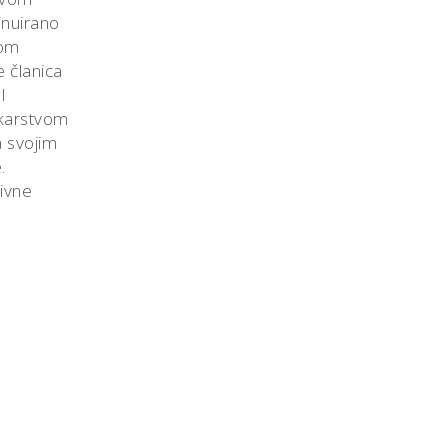
inuirano
kom
 članica
I
likarstvom
a svojim
.
tivne