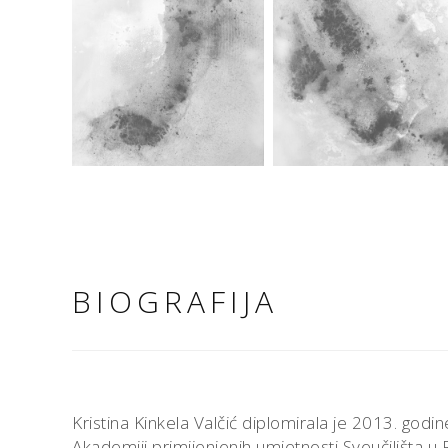
BIOGRAFIJA
Kristina Kinkela Valčić diplomirala je 2013. god
Akademiji primijenjenih umjetnosti Sveučilišta 