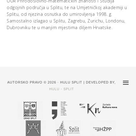
OUR Prirodoslovno-matematičkih znanosti i Studija
odgojnih područja u Splitu, te na Umjetničkoj akademiji u
Splitu, od njezina osnutka do umirovljenja 1998. g.
Samostalno izlagao u Splitu, Zagrebu, Zurichu, Londonu,
Dubrovniku te u manjim mjestima diljem Hrvatske.
AUTORSKO PRAVO © 2026 · HULU SPLIT | DEVELOPED BY,
HULU - SPLIT