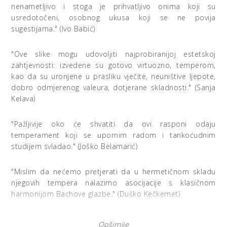
nenametljivo i stoga je prihvatljivo onima koji su
usredotočeni, osobnog ukusa koji se ne povija
sugestijama." (Ivo Babić)
"Ove slike mogu udovoljiti najprobiranijoj estetskoj
zahtjevnosti: izvedene su gotovo virtuozno, temperom,
kao da su uronjene u prasliku vječite, neuništive ljepote,
dobro odmjerenog valeura, dotjerane skladnosti." (Sanja
Kelava)
"Pažljivije oko će shvatiti da ovi rasponi odaju
temperament koji se upornim radom i tankoćudnim
studijem svladao." (Joško Belamarić)
"Mislim da nećemo pretjerati da u hermetičnom skladu
njegovih tempera nalazimo asocijacije s klasičnom
harmonijom Bachove glazbe." (Duško Kečkemet)
Opširnije