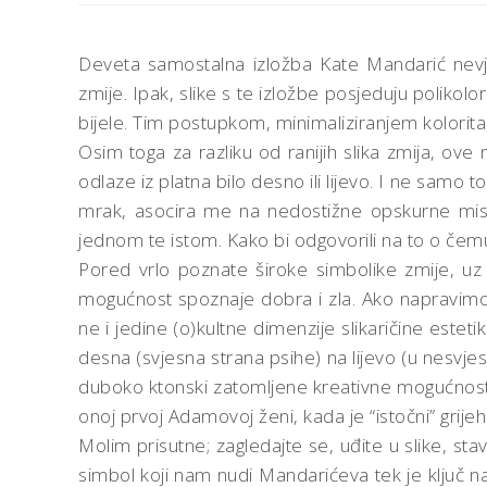
Deveta samostalna izložba Kate Mandarić nevješ
zmije. Ipak, slike s te izložbe posjeduju polikolor
bijele. Tim postupkom, minimaliziranjem kolorita,
Osim toga za razliku od ranijih slika zmija, ove 
odlaze iz platna bilo desno ili lijevo. I ne samo
mrak, asocira me na nedostižne opskurne misl
jednom te istom. Kako bi odgovorili na to o čemu
Pored vrlo poznate široke simbolike zmije, uz z
mogućnost spoznaje dobra i zla. Ako napravimo 
ne i jedine (o)kultne dimenzije slikaričine esteti
desna (svjesna strana psihe) na lijevo (u nesvjesno
duboko ktonski zatomljene kreativne mogućnosti. Sl
onoj prvoj Adamovoj ženi, kada je “istočni” grijeh
Molim prisutne; zagledajte se, uđite u slike, sta
simbol koji nam nudi Mandarićeva tek je ključ naš