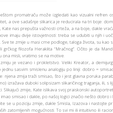
tom promatraču može izgledati kao vizualni refren osme
itet, a ove sadašnje slikarica je reducirala na tri boje: do
 Kate nas prepušta važnosti crteža, a na boje, dakle vraća s
nove imaju dvije istovjetnosti: treba se udubiti u njih i uo
 to. Sve te zmije u masi crne podloge, taloga života, su ka
i grčkog filozofa Heraklita “Mračnog”. Očito je da Man
 ona misli, vratimo se na motive.
miju je vezano i prokletstvo. Veliki Kreator, a demijurg
jednu sasvim smislenu analogiju po liniji: dobro = smisa
ke: njena zmija traži smisao, što i jest glavna poruka para
) izražava duboki solipsizam slikaričinog traganja, ili, s l
ikajući zmije, Kate islikava svoj praiskonski autoportret, j
 imao smisao i dakle, po našoj logici značio nešto dobro i l
vite se u poziciju zmije, dakle Smisla, Izazova i nastojte p
ih zatomljenih mogućnosti. To svi mi ili intuitivno ili rac