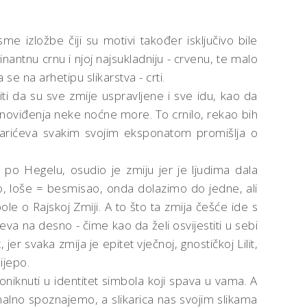
 izložbe čiji su motivi također isključivo bile
minantnu crnu i njoj najsukladniju - crvenu, te malo
e na arhetipu slikarstva - crti.
čiti da su sve zmije uspravljene i sve idu, kao da
o snoviđenja neke noćne more. To crnilo, rekao bih
darićeva svakim svojim eksponatom promišlja o
 po Hegelu, osudio je zmiju jer je ljudima dala
o, loše = besmisao, onda dolazimo do jedne, ali
bole o Rajskoj Zmiji. A to što ta zmija češće ide s
ijeva na desno - čime kao da želi osvijestiti u sebi
er svaka zmija je epitet vječnoj, gnostičkoj Lilit,
ijepo.
roniknuti u identitet simbola koji spava u vama. A
ionalno spoznajemo, a slikarica nas svojim slikama