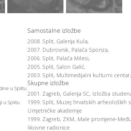
Samostalne izložbe
2008.
Split, Galerija Kula,
2007.
Dubrovnik, Palača Sponza,
2006.
Split, Palača Milesi,
2005.
Split, Salon Galić,
2003.
Split, Multimedijalni kulturni centar
Skupne izložbe
ne u Splitu.
2001.
Zagreb, Galerija SC,
Izložba studena
1999.
Split, Muzej hrvatskih arheoloških
 u Splitu
Umjetničke akademije
1999.
Zagreb, ZKM,
Male promjene-Međuna
likovne radionice