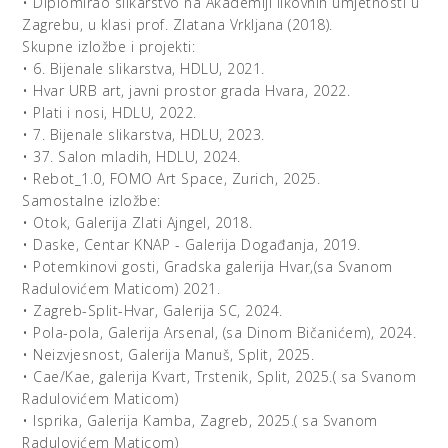
• Diplomirao slikarstvo na Akademiji likovnih umjetnosti u
Zagrebu, u klasi prof. Zlatana Vrkljana (2018).
Skupne izložbe i projekti:
• 6. Bijenale slikarstva, HDLU, 2021.
• Hvar URB art, javni prostor grada Hvara, 2022.
• Plati i nosi, HDLU, 2022.
• 7. Bijenale slikarstva, HDLU, 2023.
• 37. Salon mladih, HDLU, 2024.
• Rebot_1.0, FOMO Art Space, Zurich, 2025.
Samostalne izložbe:
• Otok, Galerija Zlati Ajngel, 2018.
• Daske, Centar KNAP - Galerija Događanja, 2019.
• Potemkinovi gosti, Gradska galerija Hvar,(sa Svanom
Radulovićem Maticom) 2021.
• Zagreb-Split-Hvar, Galerija SC, 2024.
• Pola-pola, Galerija Arsenal, (sa Dinom Bičanićem), 2024.
• Neizvjesnost, Galerija Manuš, Split, 2025.
• Cae/Kae, galerija Kvart, Trstenik, Split, 2025.( sa Svanom
Radulovićem Maticom)
• Isprika, Galerija Kamba, Zagreb, 2025.( sa Svanom
Radulovićem Maticom)