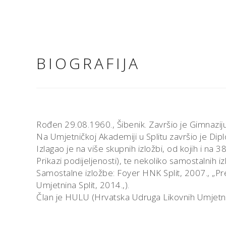
BIOGRAFIJA
Rođen 29.08.1960., Šibenik. Završio je Gimnaziju t
Na Umjetničkoj Akademiji u Splitu završio je Diplo
Izlagao je na više skupnih izložbi, od kojih i na 
Prikazi podijeljenosti), te nekoliko samostalnih iz
Samostalne izložbe: Foyer HNK Split, 2007., „Pre
Umjetnina Split, 2014.,).
Član je HULU (Hrvatska Udruga Likovnih Umjetnik