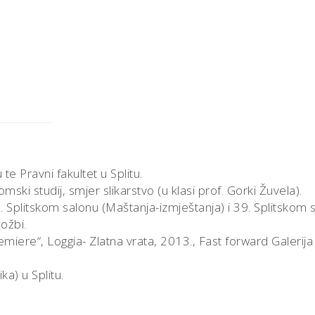
e Pravni fakultet u Splitu.
mski studij, smjer slikarstvo (u klasi prof. Gorki Žuvela).
38. Splitskom salonu (Maštanja-izmještanja) i 39. Splitskom 
ložbi.
miere“, Loggia- Zlatna vrata, 2013., Fast forward Galerija
a) u Splitu.