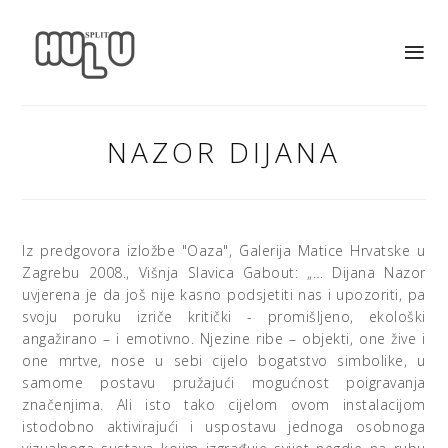
NAZOR DIJANA
Iz predgovora izložbe "Oaza", Galerija Matice Hrvatske u
Zagrebu 2008., Višnja Slavica Gabout: „… Dijana Nazor
uvjerena je da još nije kasno podsjetiti nas i upozoriti, pa
svoju poruku izriče kritički - promišljeno, ekološki
angažirano – i emotivno. Njezine ribe – objekti, one žive i
one mrtve, nose u sebi cijelo bogatstvo simbolike, u
samome postavu pružajući mogućnost poigravanja
značenjima. Ali isto tako cijelom ovom instalacijom
istodobno aktivirajući i uspostavu jednoga osobnoga