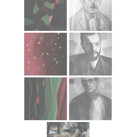
"Živjela fotografija", Zagreb.
2008. - 1. nagrada Fotokluba Zagreb na izložbi fotografija
"Najkolekcija", Zagreb.
2008. - 1. nagrada Fotokluba Zagreb na izložbi fotografija
"Živjela fotografija", Zagreb.
2006. - 2. nagrada na 1. Međunarodnom festivalu jaslica i
božićnih običaja u Hrvatskoj, Mirisi, zlato i tamjan,
Dubrovnik. / (2005. -2006.)
1996. - Nagrada za grb i zastavu općine Dugi Rat, Dugi
Rat.
1995. - Dekanova nagrada Fakulteta, Split.