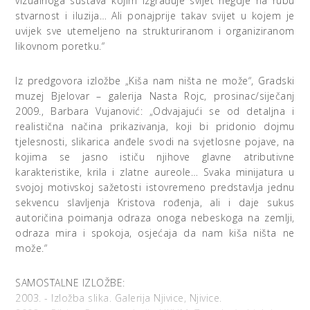
vizualnoga sustava kojim izgrađuje svijet negdje na rubu
stvarnost i iluzija… Ali ponajprije takav svijet u kojem je
uvijek sve utemeljeno na strukturiranom i organiziranom
likovnom poretku.“
Iz predgovora izložbe „Kiša nam ništa ne može“, Gradski
muzej Bjelovar – galerija Nasta Rojc, prosinac/siječanj
2009., Barbara Vujanović: „Odvajajući se od detaljna i
realistična načina prikazivanja, koji bi pridonio dojmu
tjelesnosti, slikarica anđele svodi na svjetlosne pojave, na
kojima se jasno ističu njihove glavne atributivne
karakteristike, krila i zlatne aureole… Svaka minijatura u
svojoj motivskoj sažetosti istovremeno predstavlja jednu
sekvencu slavljenja Kristova rođenja, ali i daje sukus
autoričina poimanja odraza onoga nebeskoga na zemlji,
odraza mira i spokoja, osjećaja da nam kiša ništa ne
može.“
SAMOSTALNE IZLOŽBE:
2003. - Izložba slika. Galerija Njivice, Njivice.