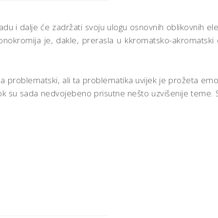
ili livadu i dalje će zadržati svoju ulogu osnovnih oblikovni
kromija je, dakle, prerasla u kkromatsko-akromatski dija
tupa problematski, ali ta problematika uvijek je prožeta 
, dok su sada nedvojebeno prisutne nešto uzvišenije teme.