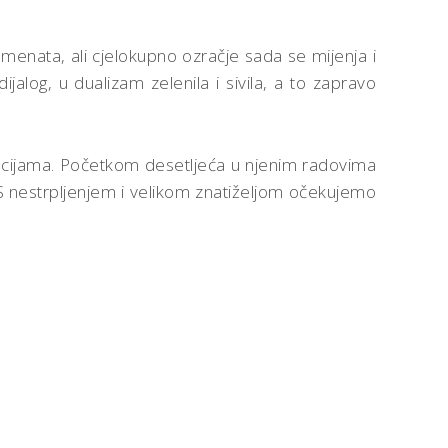
h elemenata, ali cjelokupno ozračje sada se mijenja i
log, u dualizam zelenila i sivila, a to zapravo
emocijama. Početkom desetljeća u njenim radovima
 S nestrpljenjem i velikom znatiželjom očekujemo