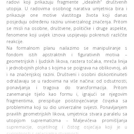
radovi koji prikazuju fragmente „idealnih“ društvenih
utopija. U radovima osobnog narativa umjetnica bira i
prikazuje one motive vlastitoga života koji danas
posjeduju određenu razinu univerzalnog značenja. Pritom
se misli na osobne, društvene, političke i druge aspekte,
fenomene koji uvijek iznova uspijevaju pokrenuti različite
reakcije.
Na formalnom planu nailazimo se manipuliranje s
fondom istih apstraktnih i figurativnih motiva –
geometrijskih i ljudskih likova, rastera točaka, mreža linija
i jednobojnih ploha s kojima se poigrava na oblikovnoj, ali
i na značenjskoj razini. Društveni i osobni diskontinuiteti
odražavaju se u radovima na više načina: od odsutnosti,
ponavljanja i tragova do transformacija. Pritom
zanemaruje tijelo kao formu i, igrajući se njegovim
fragmentima, preispituje poistovjećivanje čovjeka sa
problemima koji su dio univerzalne svijesti. Ponavljanjem
pravilih geometrijskih likova, umjetnica stvara paralelu sa
utopijom suprematizma - Maljevičeva promišljanja
supremacije, osjetilnog i čistog osjećaja koji je u
suprotnosti s relacijama stvarnosti.