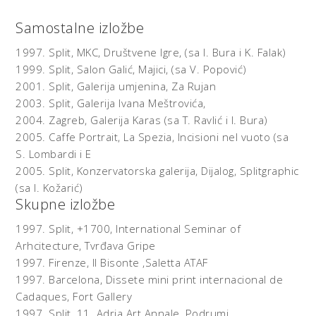
Samostalne izložbe
1997.
Split, MKC,
Društvene Igre, (sa I. Bura i K. Falak)
1999.
Split, Salon Galić,
Majici, (sa V. Popović)
2001.
Split, Galerija umjenina,
Za Rujan
2003.
Split, Galerija Ivana Meštrovića,
2004.
Zagreb,
Galerija Karas (sa T. Ravlić i I. Bura)
2005.
Caffe Portrait,
La Spezia, Incisioni nel vuoto (sa
S. Lombardi i E
2005.
Split, Konzervatorska galerija,
Dijalog, Splitgraphic
(sa I. Kožarić)
Skupne izložbe
1997.
Split,
+1700, International Seminar of
Arhcitecture, Tvrđava Gripe
1997.
Firenze,
Il Bisonte ,Saletta ATAF
1997.
Barcelona,
Dissete mini print internacional de
Cadaques, Fort Gallery
1997.
Split,
11. Adria Art Annale, Podrumi