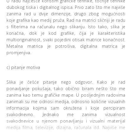
U radu najčešće koristim grafičke tehnike, točnije tehnike
dubokog tiska i digitalnog ispisa. Prvo zato što me najviše
zanima rad u dvije dimenzije, drugo zbog mogućnosti
koje grafika kao medij pruža. Rad na matrici sličniji je radu
s filterima na računalu nego slikanju. Isto tako, slika je
konačna, dok je kod grafike, čija je karakteristika
multioriginalnost, svaki pojedini otisak matrice konačnost.
Metalna matrica je potrošiva, digitalna matrica je
promjenjiva.
c) pitanje motiva
Slika je češće pitanje nego odgovor. Kako je rad
ponavljanje pokušaja, tako obično biram nešto što me
zanima kao temu grafičke mape. U posljednjim radovima
zanimali su me odnosi medija, odnosno količine vizualnih
informacija kojima sam okružena i koje percipiram
svakodnevno. Jednako me zanima vizualnost
svakodnevice u njenom ponavljanju i vizualni materijal
medija filma, televizije, dizajna, računala itd. Najviše me