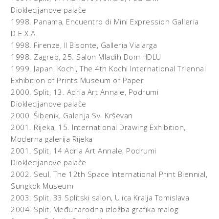
Dioklecijanove palače
1998.
Panama,
Encuentro di Mini Expression Galleria
D.E.X.A.
1998.
Firenze,
Il Bisonte, Galleria Vialarga
1998.
Zagreb,
25. Salon Mladih Dom HDLU
1999.
Japan, Kochi,
The 4th Kochi International Triennal
Exhibition of Prints Museum of Paper
2000.
Split,
13. Adria Art Annale, Podrumi
Dioklecijanove palače
2000.
Šibenik,
Galerija Sv. Krševan
2001.
Rijeka,
15. International Drawing Exhibition,
Moderna galerija Rijeka
2001.
Split,
14 Adria Art Annale, Podrumi
Dioklecijanove palače
2002.
Seul,
The 12th Space International Print Biennial,
Sungkok Museum
2003.
Split,
33 Splitski salon, Ulica Kralja Tomislava
2004.
Split,
Međunarodna izložba grafika malog