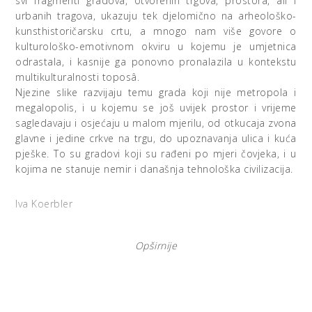
svi fragmenti gradova, otvorenih trgova, prostora, ali i
urbanih tragova, ukazuju tek djelomično na arheološko-
kunsthistoričarsku crtu, a mnogo nam više govore o
kulturološko-emotivnom okviru u kojemu je umjetnica
odrastala, i kasnije ga ponovno pronalazila u kontekstu
multikulturalnosti toposâ.
Njezine slike razvijaju temu grada koji nije metropola i
megalopolis, i u kojemu se još uvijek prostor i vrijeme
sagledavaju i osjećaju u malom mjerilu, od otkucaja zvona
glavne i jedine crkve na trgu, do upoznavanja ulica i kuća
pješke. To su gradovi koji su rađeni po mjeri čovjeka, i u
kojima ne stanuje nemir i današnja tehnološka civilizacija.
Iva Koerbler
Opširnije