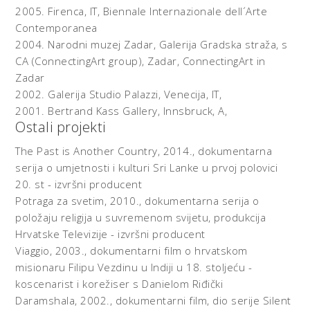
2005.
Firenca, IT,
Biennale Internazionale dell´Arte
Contemporanea
2004.
Narodni muzej Zadar, Galerija Gradska straža, s
CA (ConnectingArt group), Zadar,
ConnectingArt in
Zadar
2002.
Galerija Studio Palazzi, Venecija, IT,
2001.
Bertrand Kass Gallery, Innsbruck, A,
Ostali projekti
The Past is Another Country, 2014., dokumentarna
serija o umjetnosti i kulturi Sri Lanke u prvoj polovici
20. st - izvršni producent
Potraga za svetim, 2010., dokumentarna serija o
položaju religija u suvremenom svijetu, produkcija
Hrvatske Televizije - izvršni producent
Viaggio, 2003., dokumentarni film o hrvatskom
misionaru Filipu Vezdinu u Indiji u 18. stoljeću -
koscenarist i korežiser s Danielom Riđički
Daramshala, 2002., dokumentarni film, dio serije Silent