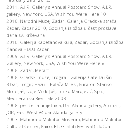
February 29th 2012,
2011.
A.I.R. Gallery's Annual Postcard Show, A.I.R.
gallery, New York, USA,
Wish You Were Here 10
2010.
Narodni Muzej Zadar, Galerija Gradska straža,
Zadar,
Zadar 2010, Godišnja izložba u čast proslave
dana sv. Krševana
2010.
Galerija Kapetanova kula, Zadar,
Godišnja izložba
članova HDLU Zadar
2009.
A.I.R. Gallery's Annual Postcard Show, A.I.R.
Gallery, New York, USA,
Wish You Were Here 8
2008.
Zadar,
Metart
2008.
Gradski muzej Trogira - Galerija Cate Duišin
Ribar, Trogir; Hazu – Palača Milesi, kuratori Stanko
Mrduljaš, Duje Mrduljaš, Tonko Marojević, Split,
Mediteranski Biennale 2008
2008.
pet žena umjetnica, Dar Alanda gallery, Amman,
JOR,
East-West @ dar Alanda gallery
2007.
Mahmoud Mokhtar Museum, Mahmoud Mokhtar
Cultural Center, Kairo, ET,
Graffiti Festival (izložba i