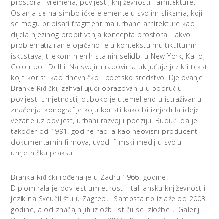
prostora i vremena, povijesti, književnosti i arhitekture.
Oslanja se na simboličke elemente u svojim slikama, koji
se mogu pripisati fragmentima urbane arhitekture kao
dijela njezinog propitivanja koncepta prostora. Takvo
problematiziranje ojačano je u kontekstu multikulturnih
iskustava, tijekom njenih stalnih selidbi u New York, Kairo,
Colombo i Delhi. Na svojim radovima uključuje jezik i tekst
koje koristi kao dnevničko i poetsko sredstvo. Djelovanje
Branke Riđički, zahvaljujući obrazovanju u području
povijesti umjetnosti, duboko je utemeljeno u istraživanju
značenja ikonografije koju koristi kako bi iznjedrila ideje
vezane uz povijest, urbani razvoj i poeziju. Budući da je
također od 1991. godine radila kao neovisni producent
dokumentarnih filmova, uvodi filmski medij u svoju
umjetničku praksu.
Branka Riđički rođena je u Zadru 1966. godine.
Diplomirala je povijest umjetnosti i talijansku književnost i
jezik na Sveučilištu u Zagrebu. Samostalno izlaže od 2003.
godine, a od značajnijih izložbi ističu se izložbe u Galeriji