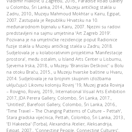
Vladimir Filakovc u Zagrebu, 2016., Paradise Road Gallery
u Colombu, Šri Lanka, 2014., Muzeju antičkog stakla u
Zadru, 2010., Muzeju Mahmoud Mokhtar u Kairu, Egipat,
2007. Zastupala je Republiku Hrvatsku na 10.
međunarodnom bijenalu u Kairu, 2007. Njezini su radovi
predstavljeni na sajmu umjetnina 'Art Zagreb 2019'.
Pozivana je na umjetničke rezidencije poput Radionice
fuzije stakla u Muzeju antičkog stakla u Zadru, 2018.
Sudjelovala je u kolaborativnim projektima 'Manifestacije
prostora', među ostalim, u Island Arts Center u Lisburnu,
Sjeverna Irska, 2018., u Muzeju 'Branislav Dešković' u Bolu
na otoku Braču, 2015., u Muzeju hvarske baštine u Hvaru,
2014. Sudjelovala je na brojnim skupnim izložbama
uključujući Likovnu koloniju Rovinj ‘19, Muzej grada Rovinja
– Rovigno, Rovinj, 2019., International Visual Arts Exhibition
2017, JDA Perera Gallery, Colombo, Šri Lanka, 2017.,
'Untitled', Barefoot Gallery, Colombo, Šri Lanka, 2016.,
'Time Travel – The Changing Patterns of Culture – Pettah',
Stara gradska vijećnica, Pettah, Colombo, Šri Lanka, 2013.,
'El Hakeeba' (Torba), Alexandria Atelier, Aleksandrija,
Egipat, 2007., 'Connecting People, Connecting Cultures',