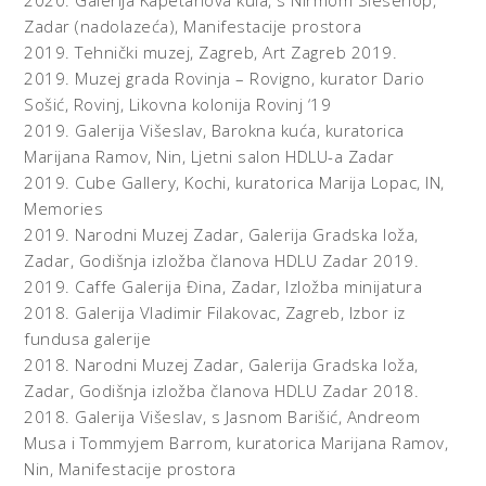
2020.
Galerija Kapetanova kula, s Nirmom Siesenop,
Zadar (nadolazeća),
Manifestacije prostora
2019.
Tehnički muzej, Zagreb,
Art Zagreb 2019.
2019.
Muzej grada Rovinja – Rovigno, kurator Dario
Sošić, Rovinj,
Likovna kolonija Rovinj ‘19
2019.
Galerija Višeslav, Barokna kuća, kuratorica
Marijana Ramov, Nin,
Ljetni salon HDLU-a Zadar
2019.
Cube Gallery, Kochi, kuratorica Marija Lopac, IN,
Memories
2019.
Narodni Muzej Zadar, Galerija Gradska loža,
Zadar,
Godišnja izložba članova HDLU Zadar 2019.
2019.
Caffe Galerija Đina, Zadar,
Izložba minijatura
2018.
Galerija Vladimir Filakovac, Zagreb,
Izbor iz
fundusa galerije
2018.
Narodni Muzej Zadar, Galerija Gradska loža,
Zadar,
Godišnja izložba članova HDLU Zadar 2018.
2018.
Galerija Višeslav, s Jasnom Barišić, Andreom
Musa i Tommyjem Barrom, kuratorica Marijana Ramov,
Nin,
Manifestacije prostora