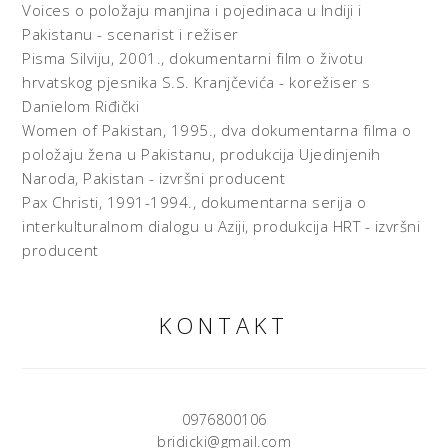
Voices o položaju manjina i pojedinaca u Indiji i
Pakistanu - scenarist i režiser
Pisma Silviju, 2001., dokumentarni film o životu
hrvatskog pjesnika S.S. Kranjčevića - korežiser s
Danielom Riđički
Women of Pakistan, 1995., dva dokumentarna filma o
položaju žena u Pakistanu, produkcija Ujedinjenih
Naroda, Pakistan - izvršni producent
Pax Christi, 1991-1994., dokumentarna serija o
interkulturalnom dialogu u Aziji, produkcija HRT - izvršni
producent
KONTAKT
0976800106
bridicki@gmail.com