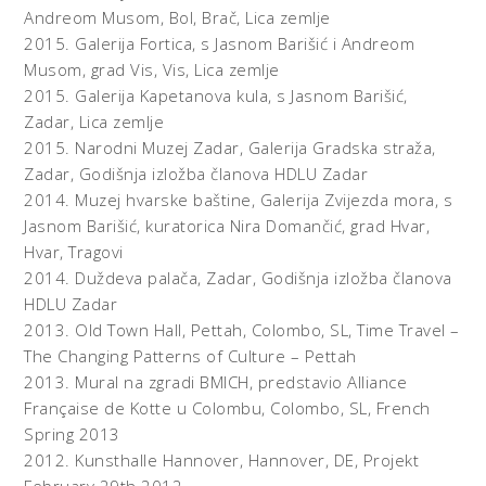
Andreom Musom, Bol, Brač,
Lica zemlje
2015.
Galerija Fortica, s Jasnom Barišić i Andreom
Musom, grad Vis, Vis,
Lica zemlje
2015.
Galerija Kapetanova kula, s Jasnom Barišić,
Zadar,
Lica zemlje
2015.
Narodni Muzej Zadar, Galerija Gradska straža,
Zadar,
Godišnja izložba članova HDLU Zadar
2014.
Muzej hvarske baštine, Galerija Zvijezda mora, s
Jasnom Barišić, kuratorica Nira Domančić, grad Hvar,
Hvar,
Tragovi
2014.
Duždeva palača, Zadar,
Godišnja izložba članova
HDLU Zadar
2013.
Old Town Hall, Pettah, Colombo, SL,
Time Travel –
The Changing Patterns of Culture – Pettah
2013.
Mural na zgradi BMICH, predstavio Alliance
Française de Kotte u Colombu, Colombo, SL,
French
Spring 2013
2012.
Kunsthalle Hannover, Hannover, DE,
Projekt