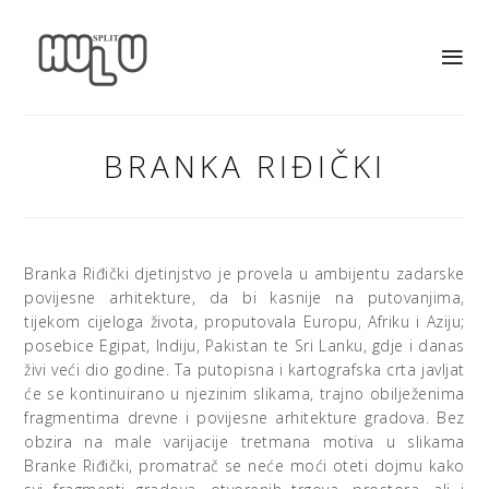
BRANKA RIĐIČKI
Branka Riđički djetinjstvo je provela u ambijentu zadarske
povijesne arhitekture, da bi kasnije na putovanjima,
tijekom cijeloga života, proputovala Europu, Afriku i Aziju;
posebice Egipat, Indiju, Pakistan te Sri Lanku, gdje i danas
živi veći dio godine. Ta putopisna i kartografska crta javljat
će se kontinuirano u njezinim slikama, trajno obilježenima
fragmentima drevne i povijesne arhitekture gradova. Bez
obzira na male varijacije tretmana motiva u slikama
Branke Riđički, promatrač se neće moći oteti dojmu kako