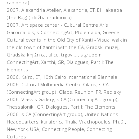
radionica)
2007.
Alexandria Atelier, Alexandria, ET,
El Hakeeba
(The Bag) (izložba i radionica)
2007.
Art space center - Cultural Centre Aris
Garoufalidis, s ConnectingArt, Ptolemaida, Greece
Cultural events in the Old City of Xanti - Visual walk in
the old town of Xanthi with the CA, Gradski muzej,
Gradska knjižnica, ulice, trgovi..., s grupom
ConnectingArt, Xanthi, GR,
Dialogues, Part I: The
Elements
2006.
Kairo, ET,
10th Cairo International Biennale
2006.
Cultural Multimedia Centre Cilaos, s CA
(ConnectingArt group), Cilaos, Reunion, FR,
Red sky
2006.
Vlassis Gallery, s CA (ConnectingArt group),
Thessaloniki, GR,
Dialogues, Part I: The Elements
2006.
s CA (ConnectingArt group), United Nations
Headquarters, kuratorica Thalia Vrachopoulos, Ph.D.,
New York, USA,
Connecting People, Connecting
Cultures