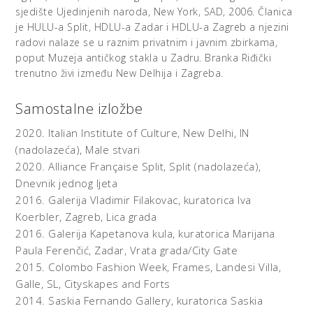
sjedište Ujedinjenih naroda, New York, SAD, 2006. Članica
je HULU-a Split, HDLU-a Zadar i HDLU-a Zagreb a njezini
radovi nalaze se u raznim privatnim i javnim zbirkama,
poput Muzeja antičkog stakla u Zadru. Branka Riđički
trenutno živi između New Delhija i Zagreba.
Samostalne izložbe
2020.
Italian Institute of Culture, New Delhi, IN
(nadolazeća),
Male stvari
2020.
Alliance Française Split, Split (nadolazeća),
Dnevnik jednog ljeta
2016.
Galerija Vladimir Filakovac, kuratorica Iva
Koerbler, Zagreb,
Lica grada
2016.
Galerija Kapetanova kula, kuratorica Marijana
Paula Ferenčić, Zadar,
Vrata grada/City Gate
2015.
Colombo Fashion Week, Frames, Landesi Villa,
Galle, SL,
Cityskapes and Forts
2014.
Saskia Fernando Gallery, kuratorica Saskia