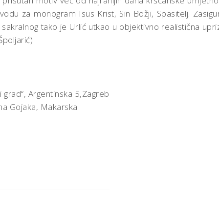
je prisutan motiv već od najranijih dana kršćanske umjetno
 prijevodu za monogram Isus Krist, Sin Božji, Spasitelj. Zasi
akralnog tako je Urlić utkao u objektivno realistična upri
Špoljarić)
i grad“, Argentinska 5,Zagreb
una Gojaka, Makarska