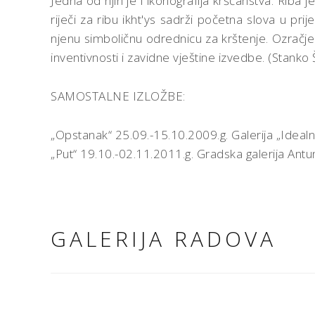
Jedna od njih je i ikonografija kršćanstva. Riba 
riječi za ribu ikht'­­­­­­ys sadrži početna slova u
njenu simboličnu odrednicu za krštenje. Ozračje s
inventivnosti i zavidne vještine izvedbe. (Stanko 
SAMOSTALNE IZLOŽBE:
„Opstanak“ 25.09.-15.10.2009.g. Galerija „Idealn
„Put“ 19.10.-02.11.2011.g. Gradska galerija Ant
GALERIJA RADOVA