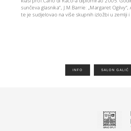
klasi prof.Carlo di Raco-a diplomirao 2005. Godin
sunčeva glasnika“, J.M.Barrie: „Margaret Ogilvy“, 
te je sudjelovao na više skupnih izložbi u zemlji 
INFO
SALON GALIĆ