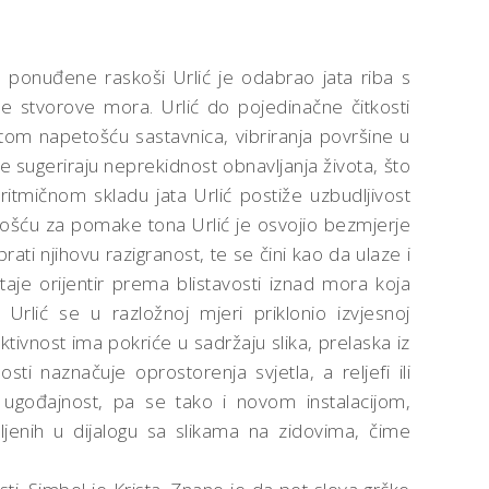
 ponuđene raskoši Urlić je odabrao jata riba s
tne stvorove mora. Urlić do pojedinačne čitkosti
utom napetošću sastavnica, vibriranja površine u
ugeriraju neprekidnost obnavljanja života, što
ritmičnom skladu jata Urlić postiže uzbudljivost
jivošću za pomake tona Urlić je osvojio bezmjerje
ati njihovu razigranost, te se čini kao da ulaze i
taje orijentir prema blistavosti iznad mora koja
 Urlić se u razložnoj mjeri priklonio izvjesnoj
tivnost ima pokriće u sadržaju slika, prelaska iz
sti naznačuje oprostorenja svjetla, a reljefi ili
u ugođajnost, pa se tako i novom instalacijom,
vljenih u dijalogu sa slikama na zidovima, čime