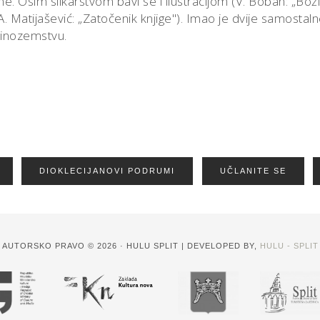
e. Osim slikarstvom bavi se i ilustracijom (V. Boban: „Bož
A. Matijašević: „Zatočenik knjige"). Imao je dvije samostal
i inozemstvu.
DIOKLECIJANOVI PODRUMI
UČLANITE SE
AUTORSKO PRAVO © 2026 · HULU SPLIT | DEVELOPED BY,
HULU - SPLIT