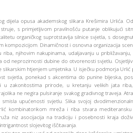
g dijela opusa akademskog slikara Krešimira Urlića. Od
 struje, s primjetljivom pravilnošću putanje oblikujući si
alitetu organičkog suprotstavlja silnice svjetla, s dosegn
ompozicijom. Dinamičnost i osnovna organizacija scene s
u riba, njihovim nakupinama, udaljavanju u približavanju, 
la od neprozirnosti dubine do otvorenosti svjetlu. Osjetl
slikarskim htjenjem umjetnika. U isječku podmorja Urlić pr
jivost svjetla, ponekad s akcentima do punine bljeska, pos
 u zakonitostima prirode, u kretanju velikih jata riba,
lika ne negira pulsiranje svakog gradivnog traveja. Atrak
 smisla upućenosti svjetlu. Slika svojoj dvodimenzionalno
. Urlić kombinatorikom mreža i riba stvara mediteransk
uža niz asocijacija na tradiciju i posebnosti kraja doži
ntrigantnost slojevitog iščitavanja.