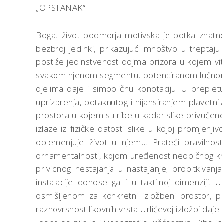
„OPSTANAK“
Bogat život podmorja motivska je potka znatno
bezbroj jedinki, prikazujući mnoštvo u treptaju
postiže jedinstvenost dojma prizora u kojem vit
svakom njenom segmentu, potenciranom lučnom k
djelima daje i simboličnu konotaciju. U preplet
uprizorenja, potaknutog i nijansiranjem plavetni
prostora u kojem su ribe u kadar slike privučene 
izlaze iz fizičke datosti slike u kojoj promjen
oplemenjuje život u njemu. Prateći pravilnosti
ornamentalnosti, kojom uređenost neobičnog krajo
prividnog nestajanja u nastajanje, propitkivanja
instalacije donose ga i u taktilnoj dimenziji
osmišljenom za konkretni izložbeni prostor, pr
raznovrsnost likovnih vrsta Urlićevoj izložbi daje i