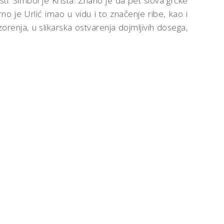
sti. Simbol je Krista. Znano je da pet slova grčke
gurno je Urlić imao u vidu i to značenje ribe, kao i
zorenja, u slikarska ostvarenja dojmljivih dosega,