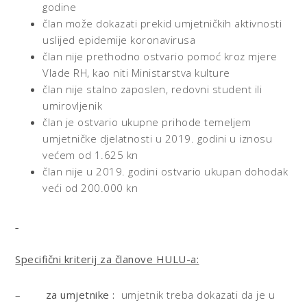
godine
član može dokazati prekid umjetničkih aktivnosti
uslijed epidemije koronavirusa
član nije prethodno ostvario pomoć kroz mjere
Vlade RH, kao niti Ministarstva kulture
član nije stalno zaposlen, redovni student ili
umirovljenik
član je ostvario ukupne prihode temeljem
umjetničke djelatnosti u 2019. godini u iznosu
većem od 1.625 kn
član nije u 2019. godini ostvario ukupan dohodak
veći od 200.000 kn
Specifični kriterij za članove HULU-a:
–
za umjetnike :
umjetnik treba dokazati da je u