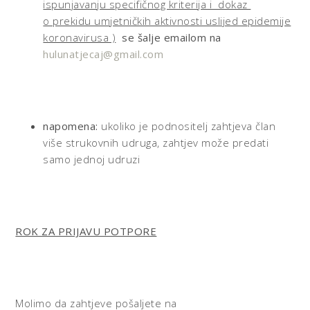
ispunjavanju specifičnog kriterija i dokaz
o prekidu umjetničkih aktivnosti uslijed epidemije
koronavirusa )
se šalje emailom na
hulunatjecaj@gmail.com
napomena:
ukoliko je podnositelj zahtjeva član
više strukovnih udruga, zahtjev može predati
samo jednoj udruzi
ROK ZA PRIJAVU POTPORE
Molimo da zahtjeve pošaljete na