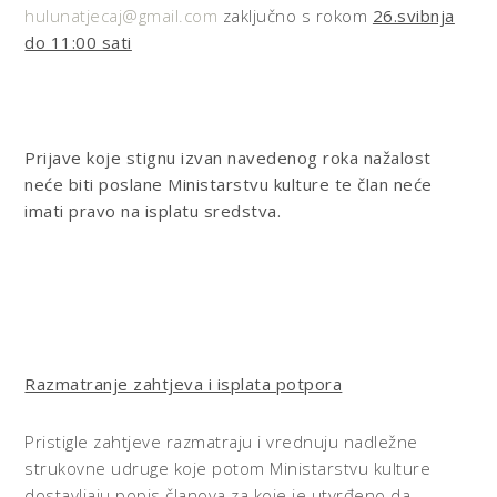
hulunatjecaj@gmail.com
zaključno s rokom
26.svibnja
do 11:00 sati
Prijave koje stignu izvan navedenog roka nažalost
neće biti poslane Ministarstvu kulture te član neće
imati pravo na isplatu sredstva.
Razmatranje zahtjeva i isplata potpora
Pristigle zahtjeve razmatraju i vrednuju nadležne
strukovne udruge koje potom Ministarstvu kulture
dostavljaju popis članova za koje je utvrđeno da