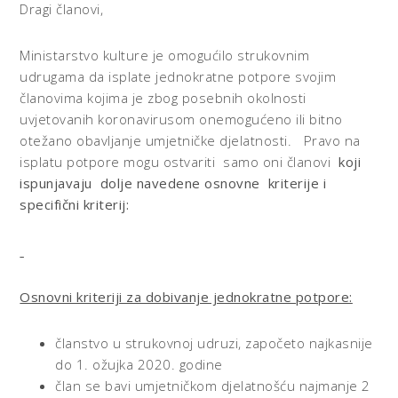
Dragi članovi,
Ministarstvo kulture je omogućilo strukovnim
udrugama da isplate jednokratne potpore svojim
članovima kojima je zbog posebnih okolnosti
uvjetovanih koronavirusom onemogućeno ili bitno
otežano obavljanje umjetničke djelatnosti.
Pravo na
isplatu potpore mogu ostvariti samo oni članovi
koji
ispunjavaju dolje navedene osnovne kriterije i
specifični kriterij:
Osnovni kriteriji za dobivanje jednokratne potpore:
članstvo u strukovnoj udruzi, započeto najkasnije
do 1. ožujka 2020. godine
član se bavi umjetničkom djelatnošću najmanje 2