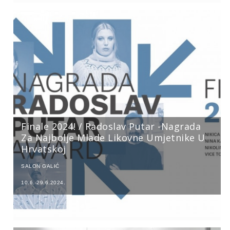
Finale 2024! / Radoslav Putar -nagrada
Za Najbolje Mlade Likovne Umjetnike U
Hrvatskoj
SALON GALIĆ
10.6.-29.6.2024.