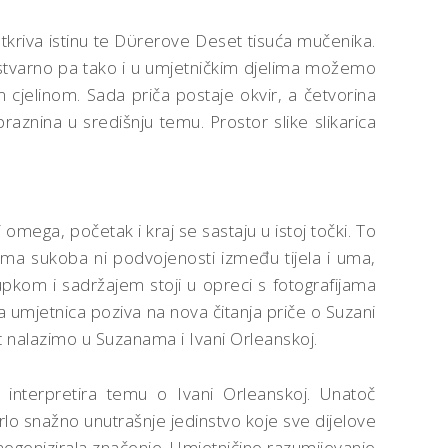
 otkriva istinu te Dϋrerove Deset tisuća mučenika.
je stvarno pa tako i u umjetničkim djelima možemo
cjelinom. Sada priča postaje okvir, a četvorina
aznina u središnju temu. Prostor slike slikarica
omega, početak i kraj se sastaju u istoj točki. To
ema sukoba ni podvojenosti između tijela i uma,
upkom i sadržajem stoji u opreci s fotografijama
a umjetnica poziva na nova čitanja priče o Suzani
nost nalazimo u Suzanama i Ivani Orleanskoj.
 interpretira temu o Ivani Orleanskoj. Unatoč
rlo snažno unutrašnje jedinstvo koje sve dijelove
omogenizirala značenje. Umjetničino razumijevanje