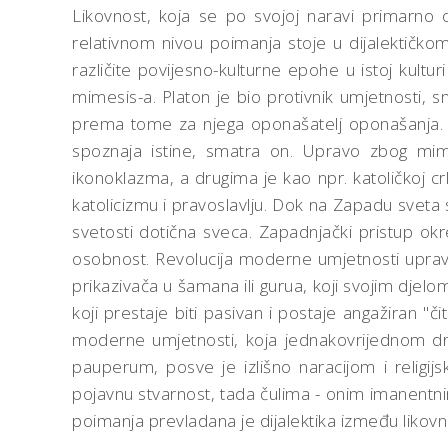
Likovnost, koja se po svojoj naravi primarno
relativnom nivou poimanja stoje u dijalektičkom 
različite povijesno-kulturne epohe u istoj kultur
mimesis-a. Platon je bio protivnik umjetnosti, s
prema tome za njega oponašatelj oponašanja. 
spoznaja istine, smatra on. Upravo zbog mime
ikonoklazma, a drugima je kao npr. katoličkoj cr
katolicizmu i pravoslavlju. Dok na Zapadu sveta 
svetosti dotična sveca. Zapadnjački pristup okr
osobnost. Revolucija moderne umjetnosti upravo j
prikazivača u šamana ili gurua, koji svojim djel
koji prestaje biti pasivan i postaje angažiran "
moderne umjetnosti, koja jednakovrijednom drži 
pauperum, posve je izlišno naracijom i religij
pojavnu stvarnost, tada čulima - onim imanen
poimanja prevladana je dijalektika između likovno