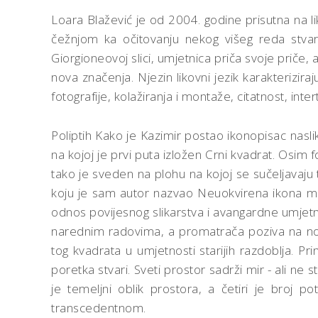
Loara Blažević je od 2004. godine prisutna na l
čežnjom ka očitovanju nekog višeg reda stvarno
Giorgioneovoj slici, umjetnica priča svoje priče,
nova značenja. Njezin likovni jezik karakteriziraj
fotografije, kolažiranja i montaže, citatnost, inte
Poliptih Kako je Kazimir postao ikonopisac nasli
na kojoj je prvi puta izložen Crni kvadrat. Osim fo
tako je sveden na plohu na kojoj se sučeljavaju t
koju je sam autor nazvao Neuokvirena ikona mog
odnos povijesnog slikarstva i avangardne umjetn
narednim radovima, a promatrača poziva na nova 
tog kvadrata u umjetnosti starijih razdoblja. Pr
poretka stvari. Sveti prostor sadrži mir - ali ne s
je temeljni oblik prostora, a četiri je broj 
transcedentnom.