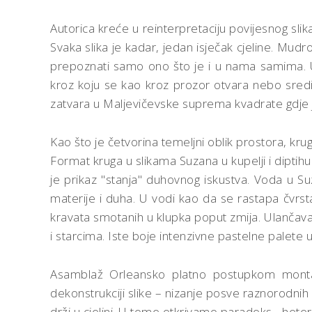
Autorica kreće u reinterpretaciju povijesnog slik
Svaka slika je kadar, jedan isječak cjeline. Mud
prepoznati samo ono što je i u nama samima. Umn
kroz koju se kao kroz prozor otvara nebo središ
zatvara u Maljevičevske suprema kvadrate gdje j
Kao što je četvorina temeljni oblik prostora, krug
Format kruga u slikama Suzana u kupelji i diptihu
je prikaz "stanja" duhovnog iskustva. Voda u S
materije i duha. U vodi kao da se rastapa čvrst
kravata smotanih u klupka poput zmija. Ulančavan
i starcima. Iste boje intenzivne pastelne palete u 
Asamblaž Orleansko platno postupkom montaže,
dekonstrukciji slike – nizanje posve raznorodnih
drži u cjelini. U tome otkrivamo paradoks - hete