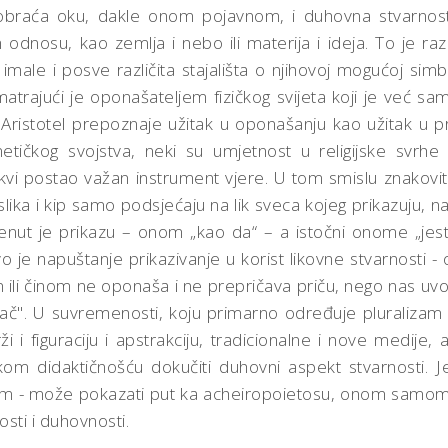
 obraća oku, dakle onom pojavnom, i duhovna stvarnost,
odnosu, kao zemlja i nebo ili materija i ideja. To je razlo
i imale i posve različita stajališta o njihovoj mogućoj si
matrajući je oponašateljem fizičkog svijeta koji je već sa
Aristotel prepoznaje užitak u oponašanju kao užitak u
tičkog svojstva, neki su umjetnost u religijske svrhe 
kvi postao važan instrument vjere. U tom smislu znakovita 
slika i kip samo podsjećaju na lik sveca kojeg prikazuju, n
enut je prikazu – onom „kao da“ – a istočni onome „jest“
e napuštanje prikazivanje u korist likovne stvarnosti - o
om ili činom ne oponaša i ne prepričava priču, nego nas uvo
čitač". U suvremenosti, koju primarno određuje pluralizam s
i figuraciju i apstrakciju, tradicionalne i nove medije, 
skom didaktičnošću dokučiti duhovni aspekt stvarnosti. 
tnim - može pokazati put ka acheiropoietosu, onom sam
sti i duhovnosti.