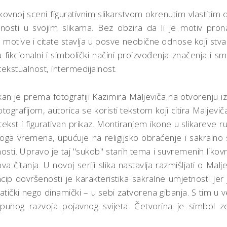
ikovnoj sceni figurativnim slikarstvom okrenutim vlastitim
sti u svojim slikama. Bez obzira da li je motiv pronašla
 a motive i citate stavlja u posve neobične odnose koji st
u fikcionalni i simbolički načini proizvođenja značenja i sm
rtekstualnost, intermedijalnost.
kan je prema fotografiji Kazimira Maljeviča na otvorenju iz
tografijom, autorica se koristi tekstom koji citira Maljeviča 
ekst i figurativan prikaz. Montiranjem ikone u slikareve r
a vremena, upućuje na religijsko obraćenje i sakralno sl
osti. Upravo je taj "sukob" starih tema i suvremenih likov
čitanja. U novoj seriji slika nastavlja razmišljati o Ma
incip dovršenosti je karakteristika sakralne umjetnosti jer
tatički nego dinamički – u sebi zatvorena gibanja. S tim u v
potpunog razvoja pojavnog svijeta. Četvorina je simbol 