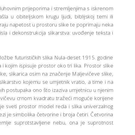
 duhovnim prijeporima i stremljenjima s iskrenom
 u obiteljskom krugu ljudi, biblijskoj temi ili
varaju napetost u prostoru slike te poprimaju neka
isla i dekonstrukcija slikarstva: uvođenje teksta i
ložbe futurističkih slika Nula-deset 1915. godine
i kojim ispisuje prostor oko tri lika. Prostor slike
uke, slikarica osim na značenje Maljevičeve slike,
ikarstvo kojemu se umjetnik vratio, a time i na
nih postupaka ono što izaziva umjetnicu u njenim
ljevičevu crnom kvadratu tražeći moguće korijene
 je sveti prostor model reda i slika univerzalnog
ezi je simbolika četvorine i broja četiri. Četvorina
zemlje suprotstavljene nebu, ona je suprotnost