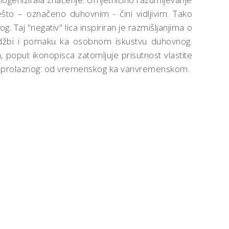
što – označeno duhovnim - čini vidljivim. Tako
og. Taj "negativ" lica inspiriran je razmišljanjima o
dodžbi i pomaku ka osobnom iskustvu duhovnog.
poput ikonopisca zatomljuje prisutnost vlastite
enje prolaznog: od vremenskog ka vanvremenskom.