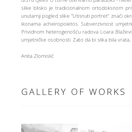
slike blisko je tradicionalnom ortodoksnom pr
unutarnji pogled slike "Utisnuti portret" znači okre
ikonama acheiropoietos. Subverzivnost umjetn
Prividnom heterogenošću radova Loara Blažević o
umjetničke osobnosti. Zato da bi slika bila vra
Anita Zlomislić
GALLERY OF WORKS