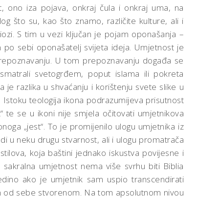
 ono iza pojava, onkraj čula i onkraj uma, na
g što su, kao što znamo, različite kulture, ali i
mbiozi. S tim u vezi ključan je pojam oponašanja –
m po sebi oponašatelj svijeta ideja. Umjetnost je
 prepoznavanju. U tom prepoznavanju događa se
smatrali svetogrđem, poput islama ili pokreta
je razlika u shvaćanju i korištenju svete slike u
a Istoku teologija ikona podrazumijeva prisutnost
 te se u ikoni nije smjela očitovati umjetnikova
noga „jest“. To je promijenilo ulogu umjetnika iz
di u neku drugu stvarnost, ali i ulogu promatrača
tilova, koja baštini jednako iskustva povijesne i
a sakralna umjetnost nema više svrhu biti Biblia
Jedino ako je umjetnik sam uspio transcendirati
om od sebe stvorenom. Na tom apsolutnom nivou