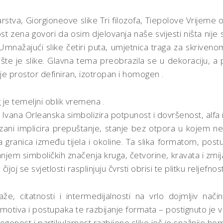
arstva, Giorgioneove slike Tri filozofa, Tiepolove Vrijeme
rost zena govori da osim djelovanja naše svijesti ništa ni
ažajući slike četiri puta, umjetnica traga za skrivenom 
te je slike. Glavna tema preobrazila se u dekoraciju, a pr
e prostor definiran, izotropan i homogen .
 je temeljni oblik vremena .
 Ivana Orleanska simbolizira potpunost i dovršenost, alfa i 
uzani implicira prepuštanje, stanje bez otpora u kojem n
a granica između tijela i okoline. Ta slika formatom, post
jem simboličkih značenja kruga, četvorine, kravata i zmij
čijoj se svjetlosti rasplinjuju čvrsti obrisi te plitku reljef
 citatnosti i intermedijalnosti na vrlo dojmljiv način
 motiva i postupaka te razbijanje formata – postignuto je v
rogenost i partikularnost razbijene slike još je snažnije h