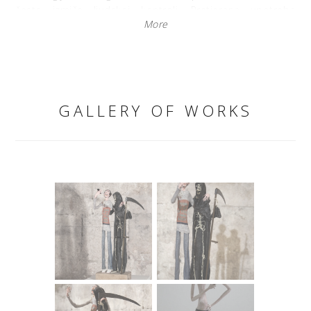
često izmiče ljudskoj kontroli. Pretjerana upotreba
More
mobitela u najrazličitijim društvenim okolnostima dovodi
do banalnih radnji koje često stvaraju apsurdne situacije i
upravo taj moment umjetnik fokusira i parodijski ilustrira
prikazujući čovjeka na koncertu za klavirom koji poseže za
mobitelom (˝Pijanist˝), čovjeka na zahodskoj školjci s
mobitelom u ruci (˝Čovjek bez papira˝), radnika koji
GALLERY OF WORKS
prepušta svu težinu tereta drugom radniku kako bi se
mogao posvetiti ekranu (˝Radnici˝) ili par u ljubavnom
zanosu koji istovremeno promatra svoje mobitele
(˝Ljubavnici˝). Likovi odaju pasivnost, ravnodušnost i
neopterećenost okolinom u koju su smješteni, a umjetnik
ponegdje u potpunosti izostavlja modeliranje njihovih lica
svodeći ih na izobličene amorfne, gotovo rastapajuće,
forme sugerirajući time da njihova individualnost nije
važna, oni su svedeni na konzumenta/statista čija je
primarna uloga, u vrtlogu potrošačkog ciklusa, držati
predmet - proizvod - mobitel. Likovi koji gube svoju
individualnost, uz dojam raspadanja i poroznosti
materije, promatrača dovode do zaključka o negativnim