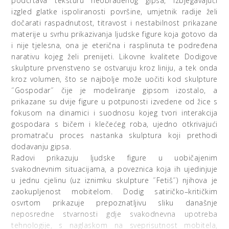
podcrtava teksturu neobrađenog gipsa, izbjegavajući
izgled glatke ispoliranosti površine, umjetnik radije želi
dočarati raspadnutost, titravost i nestabilnost prikazane
materije u svrhu prikazivanja ljudske figure koja gotovo da
i nije tjelesna, ona je eterična i rasplinuta te podređena
narativu kojeg želi prenijeti. Likovne kvalitete Dodigove
skulpture prvenstveno se ostvaruju kroz liniju, a tek onda
kroz volumen, što se najbolje može uočiti kod skulpture
˝Gospodar˝ čije je modeliranje gipsom izostalo, a
prikazane su dvije figure u potpunosti izvedene od žice s
fokusom na dinamici i suodnosu kojeg tvori interakcija
gospodara s bičem i klečećeg roba, ujedno otkrivajući
promatraču proces nastanka skulptura koji prethodi
dodavanju gipsa.
Radovi prikazuju ljudske figure u uobičajenim
svakodnevnim situacijama, a poveznica koja ih ujedinjuje
u jednu cjelinu (uz iznimku skulpture ˝Fetiš˝) njihova je
zaokupljenost mobitelom. Dodig satiričko–kritičkim
osvrtom prikazuje prepoznatljivu sliku današnje
neposredne stvarnosti gdje svakodnevna upotreba
tehnologije, s naglaskom na sveprisutnost mobitela,