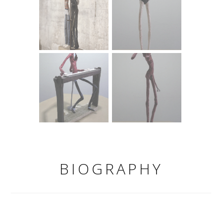
posljedicama takvog, često nekritički prihvaćenog, načina
ponašanja.
Kroz skulpturu ˝Fetiš˝, inspiriran ritualnim plemenskim
običajima, umjetnik dodatno razvija ovu ideju
modelirajući lik namijenjen skupljanju štetnih zračenja i
ostalih mogućih negativnih utjecaja mobitela.
Ekspresivnošću izvedbe ˝Fetiš˝ nadilazi ostale skulpture
unutar ciklusa izvijenim linijama tijela asocirajući na
nervozne linije Egona Schielea i naglašavajući duge ruke
koje simbolično završavaju u obliku prekinutih telefonskih
žica. Gotovo raspadnuta figura, tamno-crvene boje govori
da je proces ´prikupljanja štetnosti´ na samom kraju
nagovještavajući njeno potpuno nestajanje. Posljednja
skulptura iz ciklusa naziva ˝Ultimate Selfie˝ sastoji se od
alegorije smrti i nasmiješenog mladog čovjeka, a riječima
BIOGRAPHY
umjetnika, posvećena je seriji nesretnih slučajeva ljudi koji
su stradali pokušavajući snimiti selfie na nedostupnim
lokacijama. Možda upravo ovom skulpturom Tomislav
Dodig ponajviše ističe svijet obrnutih vrijednosti u kojem
su se ljudi našli, neprilagođeni na novonastale promjene i
sveprisutnost tehnologije, usvojivši oblike ponašanja koji