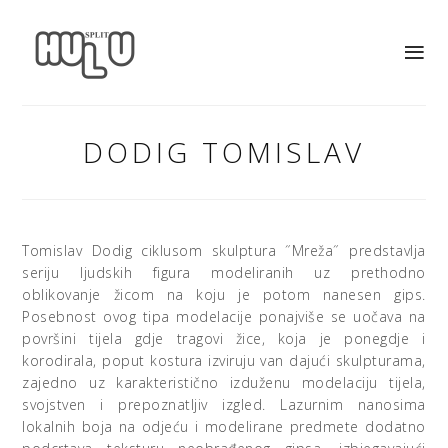
DODIG TOMISLAV
Tomislav Dodig ciklusom skulptura ˝Mreža˝ predstavlja
seriju ljudskih figura modeliranih uz prethodno
oblikovanje žicom na koju je potom nanesen gips.
Posebnost ovog tipa modelacije ponajviše se uočava na
površini tijela gdje tragovi žice, koja je ponegdje i
korodirala, poput kostura izviruju van dajući skulpturama,
zajedno uz karakteristično izduženu modelaciju tijela,
svojstven i prepoznatljiv izgled. Lazurnim nanosima
lokalnih boja na odjeću i modelirane predmete dodatno