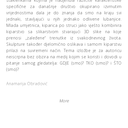
staklenkama kojima je nadjenula različite karakteristike
specifične za današnje društvo okupirano izvrnutim
vrijednostima dala je do znanja da smo na kraju svi
jednaki, stavljajući u njih jednako odlivene lubanjice.
Mlada umjetnica, kiparica po struci jako vješto kombinira
kiparstvo sa slikarstvom stvarajući 3D slike na koje
prenosi „zaleđene“ trenutke iz svakodnevnog života.
Skulpture također djelomično oslikava i samom kiparstvu
prilazi na suvremeni način. Tema izložbe je za autoricu
neiscrpna bez obzira na medij kojim se koristi i dovodi u
pitanje samog gledatelja: GDJE (smo)? TKO (smo)? i ŠTO
(smo)?
Anamarija Obradović
More