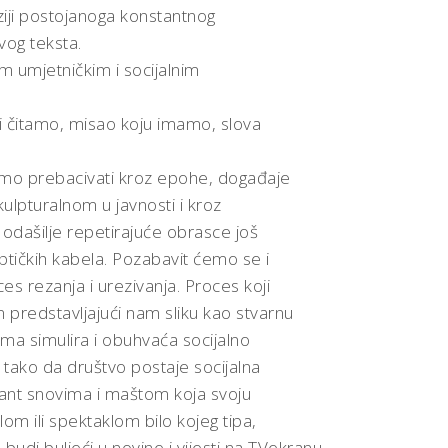
ziji postojanoga konstantnog
vog teksta.
umjetničkim i socijalnim
i čitamo, misao koju imamo, slova
žemo prebacivati kroz epohe, događaje
skulpturalnom u javnosti i kroz
 odašilje repetirajuće obrasce još
ptičkih kabela. Pozabavit ćemo se i
ces rezanja i urezivanja. Proces koji
predstavljajući nam sliku kao stvarnu
ama simulira i obuhvaća socijalno
, tako da društvo postaje socijalna
tant snovima i maštom koja svoju
om ili spektaklom bilo kojeg tipa,
 budi buljeći u novine i vijesti na TVekranu