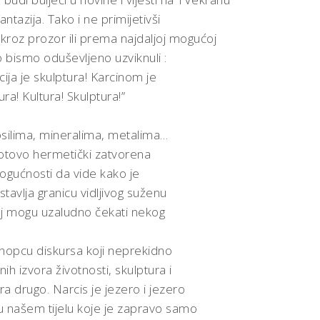
antazija. Tako i ne primijetivši
kroz prozor ili prema najdaljoj mogućoj
 bismo oduševljeno uzviknuli :
acija je skulptura! Karcinom je
ura! Kultura! Skulptura!”
silima, mineralima, metalima…
 gotovo hermetički zatvorena
mogućnosti da vide kako je
ostavlja granicu vidljivog suženu
joj mogu uzaludno čekati nekog
nopcu diskursa koji neprekidno
h izvora životnosti, skulptura i
a drugo. Narcis je jezero i jezero
 u našem tijelu koje je zapravo samo