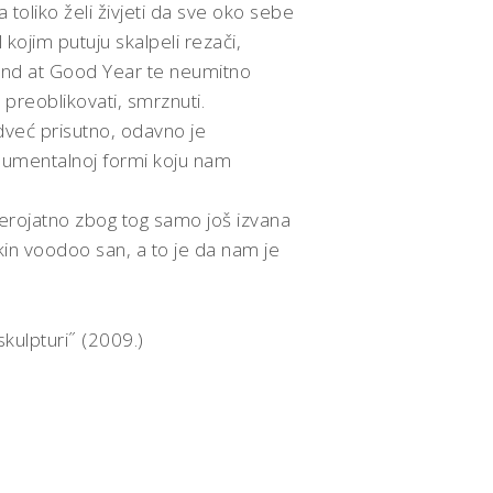
 toliko želi živjeti da sve oko sebe
l kojim putuju skalpeli rezači,
Hand at Good Year te neumitno
 preoblikovati, smrznuti.
dveć prisutno, odavno je
onumentalnoj formi koju nam
jerojatno zbog tog samo još izvana
tkin voodoo san, a to je da nam je
skulpturi˝ (2009.)