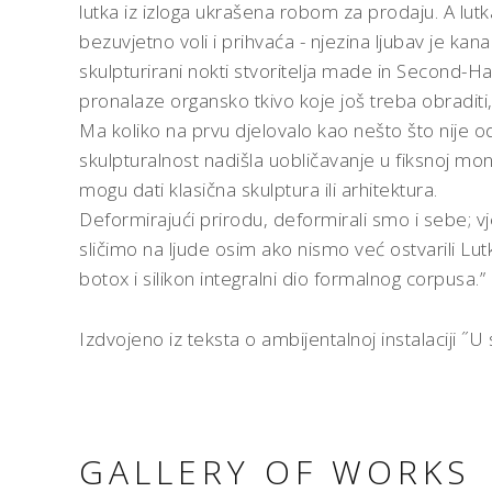
lutka iz izloga ukrašena robom za prodaju. A lutka
bezuvjetno voli i prihvaća - njezina ljubav je kana
skulpturirani nokti stvoritelja made in Second-
pronalaze organsko tkivo koje još treba obraditi,
Ma koliko na prvu djelovalo kao nešto što nije o
skulpturalnost nadišla uobličavanje u fiksnoj m
mogu dati klasična skulptura ili arhitektura.
Deformirajući prirodu, deformirali smo i sebe; v
sličimo na ljude osim ako nismo već ostvarili Lu
botox i silikon integralni dio formalnog corpusa.”
Izdvojeno iz teksta o ambijentalnoj instalaciji ˝U 
GALLERY OF WORKS