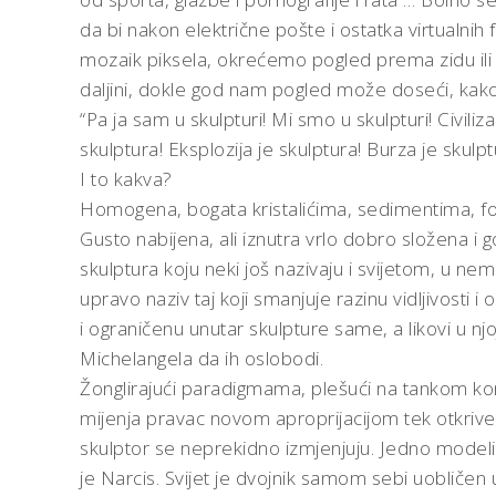
da bi nakon električne pošte i ostatka virtualnih f
mozaik piksela, okrećemo pogled prema zidu ili 
daljini, dokle god nam pogled može doseći, kako
“Pa ja sam u skulpturi! Mi smo u skulpturi! Civiliz
skulptura! Eksplozija je skulptura! Burza je skulpt
I to kakva?
Homogena, bogata kristalićima, sedimentima, fo
Gusto nabijena, ali iznutra vrlo dobro složena i
skulptura koju neki još nazivaju i svijetom, u ne
upravo naziv taj koji smanjuje razinu vidljivosti i 
i ograničenu unutar skulpture same, a likovi u n
Michelangela da ih oslobodi.
Žonglirajući paradigmama, plešući na tankom ko
mijenja pravac novom aproprijacijom tek otkriveni
skulptor se neprekidno izmjenjuju. Jedno modelir
je Narcis. Svijet je dvojnik samom sebi uobličen