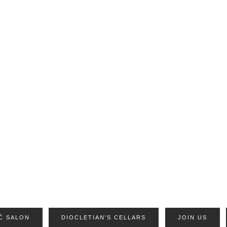
Ć SALON
DIOCLETIAN'S CELLARS
JOIN US