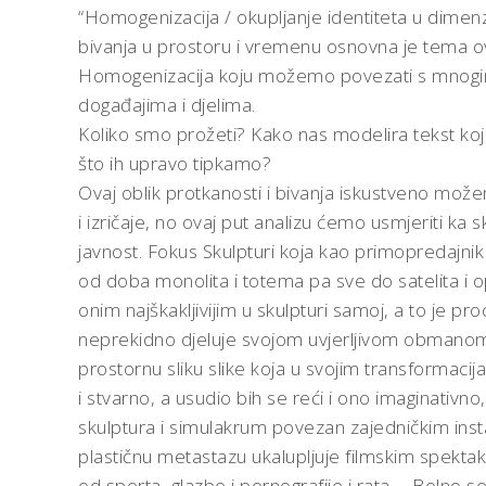
“Homogenizacija / okupljanje identiteta u dimen
bivanja u prostoru i vremenu osnovna je tema o
Homogenizacija koju možemo povezati s mnogim 
događajima i djelima.
Koliko smo prožeti? Kako nas modelira tekst koj
što ih upravo tipkamo?
Ovaj oblik protkanosti i bivanja iskustveno mo
i izričaje, no ovaj put analizu ćemo usmjeriti ka 
javnost. Fokus Skulpturi koja kao primopredajnik
od doba monolita i totema pa sve do satelita i o
onim najškakljivijim u skulpturi samoj, a to je pro
neprekidno djeluje svojom uvjerljivom obmanom 
prostornu sliku slike koja u svojim transformacij
i stvarno, a usudio bih se reći i ono imaginativno
skulptura i simulakrum povezan zajedničkim ins
plastičnu metastazu ukalupljuje filmskim spektakl
od sporta, glazbe i pornografije i rata … Bolno se