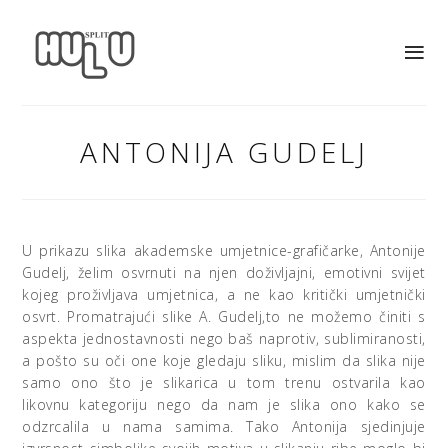
ANTONIJA GUDELJ
U prikazu slika akademske umjetnice-grafičarke, Antonije
Gudelj, želim osvrnuti na njen doživljajni, emotivni svijet
kojeg proživljava umjetnica, a ne kao kritički umjetnički
osvrt. Promatrajući slike A. Gudelj,to ne možemo činiti s
aspekta jednostavnosti nego baš naprotiv, sublimiranosti,
a pošto su oči one koje gledaju sliku, mislim da slika nije
samo ono što je slikarica u tom trenu ostvarila kao
likovnu kategoriju nego da nam je slika ono kako se
odzrcalila u nama samima. Tako Antonija sjedinjuje