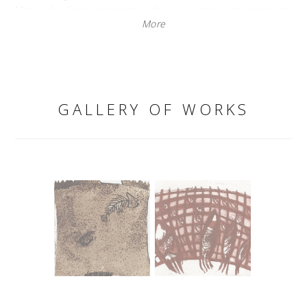
Motiv ribe često prerasta u ribu sa samim njenim repom,
More
zamašajem i pokušajem da se krene dalje. Pokatkad ta
riba savršeno složena s dugom asocira na dvoje ljudi
zaljubljenih ili pak onih koji se traže i pronalaze da stvore
zajednički svijet druženja.
Na vrhovima i izvorištima postoje i gornje granice vodene
razine koju riba opet osvaja, prožima, uspinje se i u obliku
GALLERY OF WORKS
ponosnog vrha, kad stijene do cilja pokazuju svoje
olakšanje pretvarajući se u cvjetove oko sebe. Katkad je
riba poput robota koja neumorno stoji, čvrstih noga,
ispruženih ruku, glave koja upravlja. U slikama sjedinjenost
riba nastoji svijet zadovoljnih, zaljubljenih, jer te oči
dominiraju spoznajnim titrajima upoznavanje svijeta koji
proteže i prerasta u cvjetni aranžman prepun radosti.
U pojedinom ciklusu grafika Antonije Gudelj savršenim
potezima svoje ruke oživljava obične crte koje često
predstavljaju razdoblje ljudskog života.
Ribe su joj ponekad poput žene, tijelo ribe i njen kostur je
tijelo žene gdje joj kostur postaje kralježnica, a taj kostur
predstavlja nešto više, duhovnije, uzvišene do te mjere da