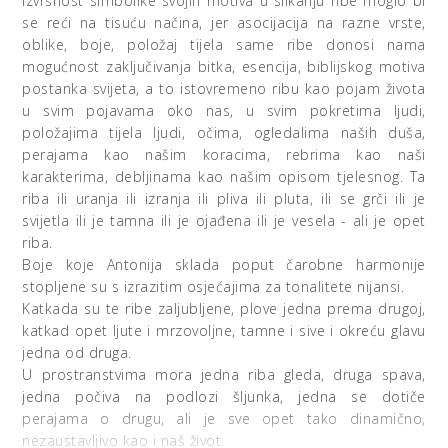
izvrsnost simbolike svojih motiva u slikanju ribe moglo bi
se reći na tisuću načina, jer asocijacija na razne vrste,
oblike, boje, položaj tijela same ribe donosi nama
mogućnost zaključivanja bitka, esencija, biblijskog motiva
postanka svijeta, a to istovremeno ribu kao pojam života
u svim pojavama oko nas, u svim pokretima ljudi,
položajima tijela ljudi, očima, ogledalima naših duša,
perajama kao našim koracima, rebrima kao naši
karakterima, debljinama kao našim opisom tjelesnog. Ta
riba ili uranja ili izranja ili pliva ili pluta, ili se grči ili je
svijetla ili je tamna ili je ojađena ili je vesela - ali je opet
riba.
Boje koje Antonija sklada poput čarobne harmonije
stopljene su s izrazitim osjećajima za tonalitete nijansi.
Katkada su te ribe zaljubljene, plove jedna prema drugoj,
katkad opet ljute i mrzovoljne, tamne i sive i okreću glavu
jedna od druga.
U prostranstvima mora jedna riba gleda, druga spava,
jedna počiva na podlozi šljunka, jedna se dotiče
perajama o drugu, ali je sve opet tako dinamično,
nezaustavljivo kao i naš život.