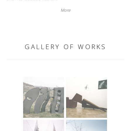
More
Do sada izlagala na 18 skupnih izložbi ;
- Sarajevo( Galerija Collegium Artisticum),
- Široki Brijeg ( Franjevačka Galerija)
GALLERY OF WORKS
- Split( Konzervatorska Galerija, Galerija Hazu-a)
- Zagreb ( Galerija Ulrich, Umjetnički paviljon , Galerija
Prsten))
- Koprivnica ( Muzej Grada Koprivnice- Drava art annale
2004. 2005. 2006 . g.)
NAGRADE:
2007. " Manda" na Fashion Week-u u Zagrebu ( suradnja