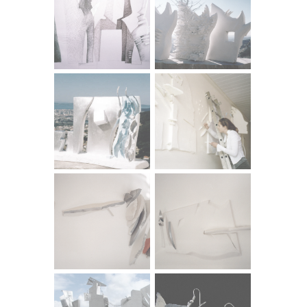
sa modnim studiom Artiđana)
2008. I Izvedbena Nagrada za Spomenik Poginulim
braniteljima Grada Vrgorca (inoks)
JAVNI PROJEKTI:
2008. Vrgorac, Spomenik poginulim braniteljima
Domovinskog rata
2010. Zagreb, Arena Centar, 2 skulpture - Čuvari prostora