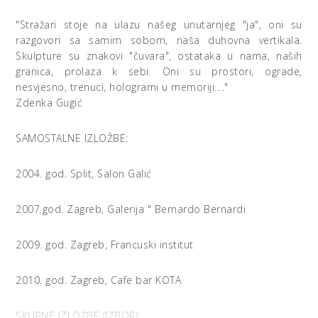
"Stražari stoje na ulazu našeg unutarnjeg "ja", oni su
razgovori sa samim sobom, naša duhovna vertikala.
Skulpture su znakovi "čuvara", ostataka u nama, naših
granica, prolaza k sebi. Oni su prostori, ograde,
nesvjesno, trenuci, hologrami u memoriji...."
Zdenka Gugić
SAMOSTALNE IZLOŽBE:
2004. god. Split, Salon Galić
2007.god. Zagreb, Galerija " Bernardo Bernardi
2009. god. Zagreb, Francuski institut
2010. god. Zagreb, Cafe bar KOTA
SKUPNE IZLOŽBE (IZBOR):