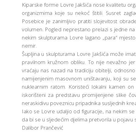
Kiparske forme Lovre Jakšića nose kvalitetu orga
organizmima koje su nekoć štitili. Susret zagl
Posebice je zanimljivo pratiti slojevitost obr
volumen. Pogled neprestano prelazi s jedne na dr
nekim skulpturama Lovre lagano „para“ mjesto i
nemir.
Šupljina u skulpturama Lovre Jakšića može imati 
pravilnom kružnom obliku. To nije nevažno j
vraćaju nas nazad na tradiciju obitelji, odno
namijenjenim masovnom uništavanju, koji su se d
nuklearnim ratom. Koristeći lokalni kamen on 
iskorišteni za predstavu promijenjene slike čo
neraskidivu poveznicu pripadnika susljednih krea
Iako se Lovre udaljio od figuracije, na nekim se 
da bi se u sljedećim djelima pretvorila u pojavu
Dalibor Prančević