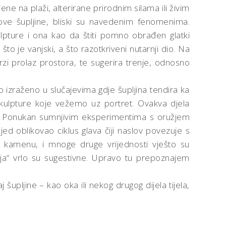
e na plaži, alterirane prirodnim silama ili živim
ihove šupljine, bliski su navedenim fenomenima.
ulpture i ona kao da štiti pomno obrađen glatki
o je vanjski, a što razotkriveni nutarnji dio. Na
zi prolaz prostora, te sugerira trenje, odnosno
o izraženo u slučajevima gdje šupljina tendira ka
ulpture koje vežemo uz portret. Ovakva djela
ra. Ponukan sumnjivim eksperimentima s oružjem
ed oblikovao ciklus glava čiji naslov povezuje s
 u kamenu, i mnoge druge vrijednosti vješto su
anja“ vrlo su sugestivne. Upravo tu prepoznajem
šupljine – kao oka ili nekog drugog dijela tijela,