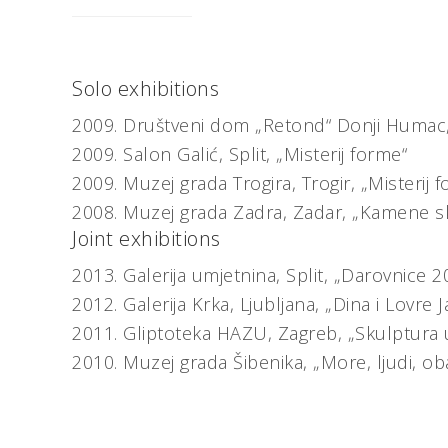
Solo exhibitions
2009.
Društveni dom „Retond“ Donji Humac
2009.
Salon Galić, Split,
„Misterij forme“
2009.
Muzej grada Trogira, Trogir,
„Misterij 
2008.
Muzej grada Zadra, Zadar,
„Kamene sk
Joint exhibitions
2013.
Galerija umjetnina, Split,
„Darovnice 20
2012.
Galerija Krka, Ljubljana,
„Dina i Lovre J
2011.
Gliptoteka HAZU, Zagreb,
„Skulptura
2010.
Muzej grada Šibenika,
„More, ljudi, ob