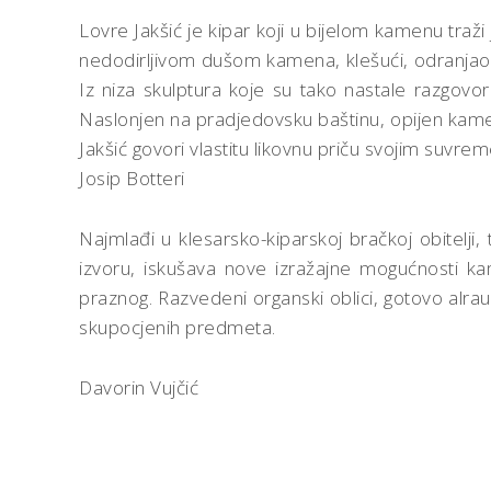
Lovre Jakšić je kipar koji u bijelom kamenu traž
nedodirljivom dušom kamena, klešući, odranjao je
Iz niza skulptura koje su tako nastale razgovo
Naslonjen na pradjedovsku baštinu, opijen kamen
Jakšić govori vlastitu likovnu priču svojim suvre
Josip Botteri
Najmlađi u klesarsko-kiparskoj bračkoj obitelj
izvoru, iskušava nove izražajne mogućnosti kam
praznog. Razvedeni organski oblici, gotovo alr
skupocjenih predmeta.
Davorin Vujčić