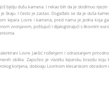
i još bjelju dušu kamena. I rekao bih da je dodirnuo njezi
 škaju. I često je zastao. Događalo se da je duša kamena 
rom kipara Lovre i kamena, pred nama je jedna koja ga 
om zvonjavom, poštujući i dijalogizirajući s likovnim euro
menicima.
i, talentirani Lovre Jakšić rođenjem i odrastanjem priro
enih oblika. Započeo je vlastitu kiparsku brazdu koju k
aunskog korijena, dobivaju Lovrinom klesarskom obradom i