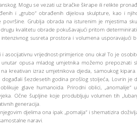
nskog. Mogu se vezati uz bračke škrape ili relikte pronađen
ađenih i „grubo“ obrađenih dijelova skulpture, kao i nj
ade površine. Grublja obrada na isturenim je mjestima sk
ugu kvalitetu obrade pokušavajući pritom determinirati št
ntenzivnog susreta prostora i volumena usporavajući br
i asocijativnu vrijednost-primjerice onu oka! To je osobit
er unutar opusa mladog umjetnika možemo prepoznati sk
sno na kreativan izraz umjetnikova djeda, samoukog kipa
ogađali šezdesetih godina prošlog stoljeća, Lovrin je dj
oblikuje glave humanoida. Prirodni oblici, „anomalije“
vjeka. Očne šupljine koje produbljuju volumen tih „lub
tivnih generacija.
njegovim djelima ona ipak „pomalja“ i shematizira doživljaj 
 samostalne naravi.