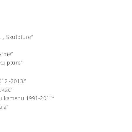
,
„ Skulpture“
forme“
ulpture“
12.-2013.“
akšić“
 u kamenu 1991-2011“
ala“