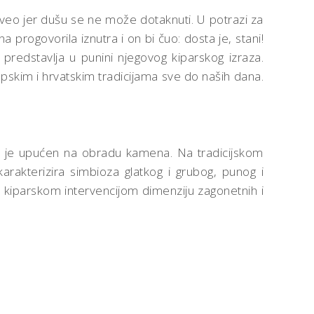
n veo jer dušu se ne može dotaknuti. U potrazi za
progovorila iznutra i on bi čuo: dosta je, stani!
predstavlja u punini njegovog kiparskog izraza.
pskim i hrvatskim tradicijama sve do naših dana.
dno je upućen na obradu kamena. Na tradicijskom
arakterizira simbioza glatkog i grubog, punog i
 kiparskom intervencijom dimenziju zagonetnih i