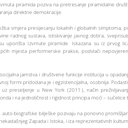
rnuta piramida poziva na pretresanje piramidalne društven
aranja direktne demokracije.
ložba smjera presijecanju lokalnih i globalnih simptoma, 
vine radnog sustava, istiskivanje javnog dobra, sveprisut
u uporišta Izvrnute piramide. Iskazana su iz prvog lica
općih mjesta performerske prakse, podvlači nepovjeren
cijalna jamstva i društvene funkcije institucija u opadan
noj formi pridodana je i egzistencijalna, osobnija. Podas
ih uz preseljenje u New York (2011.), način preživljavan
onda i na jednoličnost i rigidnost principa moći – sučelice
 auto-biografske bilješke pozivaju na ponovno promišljanje
kadašnjeg Zapada i Istoka, i iza reprezentativnih kulturn