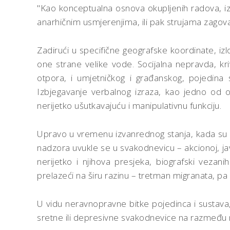
"Kao konceptualna osnova okupljenih radova, izv
anarhičnim usmjerenjima, ili pak strujama zagov
Zadirući u specifične geografske koordinate, iz
one strane velike vode. Socijalna nepravda, kri
otpora, i umjetničkog i građanskog, pojedina s
Izbjegavanje verbalnog izraza, kao jedno od 
nerijetko ušutkavajuću i manipulativnu funkciju.
Upravo u vremenu izvanrednog stanja, kada su so
nadzora uvukle se u svakodnevicu – akcionoj, jav
nerijetko i njihova presjeka, biografski vezan
prelazeći na širu razinu – tretman migranata, pa 
U vidu neravnopravne bitke pojedinca i sustava,
sretne ili depresivne svakodnevice na razmeđu ne