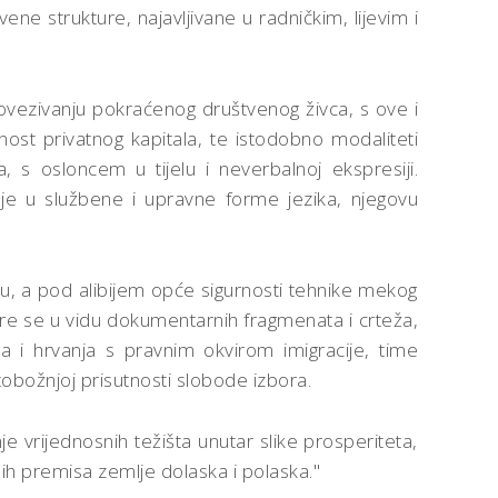
e strukture, najavljivane u radničkim, lijevim i
povezivanju pokraćenog društvenog živca, s ove i
nost privatnog kapitala, te istodobno modaliteti
, s osloncem u tijelu i neverbalnoj ekspresiji.
je u službene i upravne forme jezika, njegovu
ju, a pod alibijem opće sigurnosti tehnike mekog
tire se u vidu dokumentarnih fragmenata i crteža,
ja i hrvanja s pravnim okvirom imigracije, time
 tobožnjoj prisutnosti slobode izbora.
 vrijednosnih težišta unutar slike prosperiteta,
ih premisa zemlje dolaska i polaska."