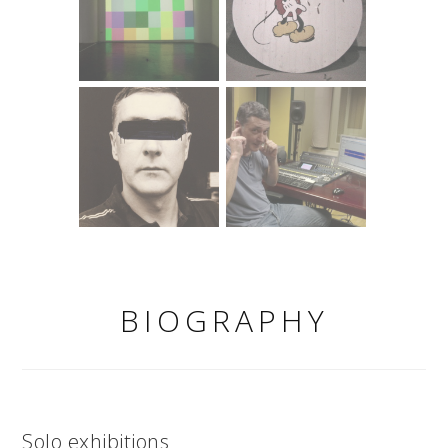
Kada je na primjer u Rijeci 2004. godine u akciji “Anđelko ili
ručak u parku” ulogu performera prepustio lokalnom
beskućniku koji je publiku gradom proveo kao vodič,
putem svojih svakodnevnih ruta i upućivao ih u metode
preživljavanja na ulici, trebalo je to kod sudionika akcije
proizvesti učinak pogleda iz drugačije perspektive. Nije
bila riječ o pokušaju ‘socijalizacije’ drugog /beskućnika/, o
njegovu ‘povratku’ u društvo, nego je bila riječ o pokušaju
upoznavanja i razumijevanja mogućnosti drugačijeg
funkcioniranja unutar dominantnih društvenih struktura.
Načini kako Anđelko svakodnevno rješava egzistencijalna
pitanja, kako se nahraniti, naspavati ili zagrijati, Pagara su
fascinirali svojom esencijalnošću ili, kako je objašnjavao,
BIOGRAPHY
kao “gledanje na stvarnost bez filtera”, bez pridavanja
važnosti ”medijskim porukama, političkim pamfletima i
ostalim civilizacijskim zagađenjima”. Promjena
perspektive, odnosno uobičajenog poretka stvari, gesta je
kojom se Vanja Pagar poslužio i 2013. godine kada je na
jumbo plakatu pokraj ceste ispisao rečenicu “Bolje rob
Solo exhibitions