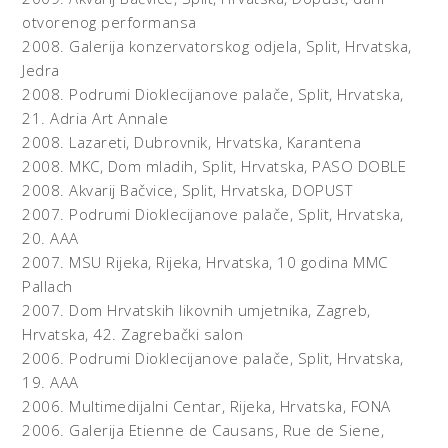
dominacija, a moć, vlast, izoliranost, masovni turizam,
otvorenog performansa
laži, nasilje, pritisak i vlastiti umjetnički identitet „u smislu
2008.
Galerija konzervatorskog odjela, Split, Hrvatska,
djelatnog činitelja izmjene svijeta na bolje“, kako stoji u
Jedra
uvodnom tekstu izložbe, samo su neki od pojmova koje
2008.
Podrumi Dioklecijanove palače, Split, Hrvatska,
su interpretirali odabrani umjetnici.
21. Adria Art Annale
2008.
Lazareti, Dubrovnik, Hrvatska,
Karantena
(Ispod svih tih zastava)
2008.
MKC, Dom mladih, Split, Hrvatska,
PASO DOBLE
2008.
Akvarij Bačvice, Split, Hrvatska,
DOPUST
Rad koji se gotovo pamfletistički referira na situaciju
2007.
Podrumi Dioklecijanove palače, Split, Hrvatska,
dominacije u svim njenim slojevima i istovremeno
20. AAA
balansira u tankom međuprostoru između punokrvnog
društvenog aktivizima i angažirane umjetnosti je rad
2007.
MSU Rijeka, Rijeka, Hrvatska,
10 godina MMC
voditelja Art radionice Lazareti, Slavena Tolja. Tolj, naime
Pallach
stavlja u suodnos izjavu dubrovačkog gradonačelnika
2007.
Dom Hrvatskih likovnih umjetnika, Zagreb,
kako vlast u gradu uvijek ima onaj čija je zastava, otkako
Hrvatska,
42. Zagrebački salon
je svijeta i vijeka (koja se originalno odnosila na uklanjanje
2006.
Podrumi Dioklecijanove palače, Split, Hrvatska,
zastava Društva prijatelja dubrovačke starine sa
19. AAA
dubrovačkih zidina) i fotografiju zastave Razvoj golfa,
2006.
Multimedijalni Centar, Rijeka, Hrvatska,
FONA
investitora u megalomanski projekt golfa na Srđa. U okviru
2006.
Galerija Etienne de Causans, Rue de Siene,
svog minimalističkog izraza podvlači tužnu dubrovačku