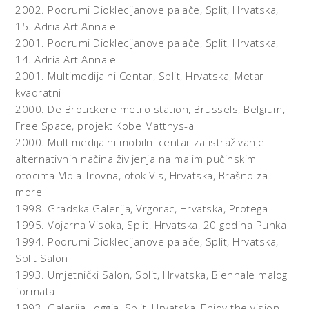
kontekstu teme izložbe dobija dodatni uznemirujući
2002.
Podrumi Dioklecijanove palače, Split, Hrvatska,
predznak.
15. Adria Art Annale
2001.
Podrumi Dioklecijanove palače, Split, Hrvatska,
(Grand turismo i melankolija prostora)
14. Adria Art Annale
2001.
Multimedijalni Centar, Split, Hrvatska,
Metar
Osvrt na pogubne rezultate dehumaniziranog, masovnog
kvadratni
turizma donosi Igor Knezović sa dva videa koji
2000.
De Brouckere metro station, Brussels, Belgium,
dokumentiraju dubrovačku turističku kaotičnu
Free Space, projekt Kobe Matthys-a
svakodnevnicu, te Ivan Bura s radom „Grand turismo“ koji
2000.
Multimedijalni mobilni centar za istraživanje
tematizira bijeg kapetana s Coste Concordie i svu
alternativnih načina življenja na malim pučinskim
degradaciju pojmova vezanih za brod, plovidbu, te
otocima Mola Trovna, otok Vis, Hrvatska,
Brašno za
arhetip kapetana koji tone zajedno sa svojim brodom.
more
Zanimljivo je da se Vanja Pagar i Ivan Bura kao splitski
umjetnici, ili da upotrijebim izraze iz predgovora izložbe,
1998.
Gradska Galerija, Vrgorac, Hrvatska,
Protega
iz drugog „polisa“, u svojim radovima referiraju na prostor
1995.
Vojarna Visoka, Split, Hrvatska,
20 godina Punka
Dubrovnika. Kostur u prirodnoj veličini, koji je svojevrstan
1994.
Podrumi Dioklecijanove palače, Split, Hrvatska,
Burin zaštitni znak, ovaj put je Smrt zaogrnuta crnim
Split Salon
plaštom koja u ruci pridržava snimku Dubrovnika iz zraka
1993.
Umjetnički Salon, Split, Hrvatska,
Biennale malog
u zlatnom okviru, te se sa poslovičnom Burinom dozom
formata
humora tematizira Grad iz kojeg se polako ali sigurno
1993.
Galerija Loggia, Split, Hrvatska,
Enjoy the vision