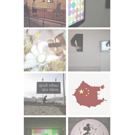
je i tematski vrlo raznolik. Raspon se kreće od slikarskih
ciklusa i eksperimenata s apstraktnim ekspersionizmom,
istraživanja organskih stiliziranih formi do
konceptualističkih razmatranja osnovnih slikarskih
elemenata u ranijim godinama njegova rada do instalacija
i performansa izrazite društvene kritike ideoloških ili
socioloških paradigmi našega doba koji se u njegovu radu
pojavljuju posljednjih desetak godina.
U tim društvenokritičkim radovima, Pagar je, kao i u
svojim slikarskim radovima, minimalistički sažet i vrlo
konkretan, nema tu mnogo priča ni dokumentarističke
preciznosti, još manje arhivske arheologije ili sličnih
metoda koje često srećemo u socijalno angažiranim
suvremenoumjetničkim praksama. Pagar svojim
performansima, akcijama ili instalacijama ponajprije želi
proizvesti šum ili neku vrstu očuđenja svakodnevice koji
bi, pretpostavka je, trebao proizvesti neku vrstu pomaka
u svijesti promatrača ili u njegovom razumijevanju svijeta
oko njega.