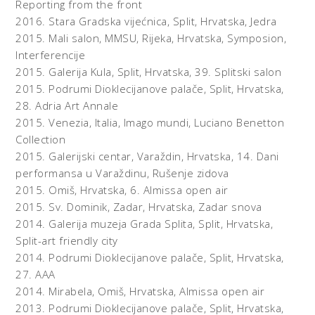
Na izložbi u zagrebačkoj Galeriji Studentskog centra 2002.
Reporting from the front
Pagar je dalje ta dva rada spojio u jedinstveni ambijent.
2016.
Stara Gradska vijećnica, Split, Hrvatska,
Jedra
Oslikana platna postavio je tako da do njih dopire
2015.
Mali salon, MMSU, Rijeka, Hrvatska,
Symposion,
svjetlost projekcije generiranih promjenjivih boja i stvara
Interferencije
‘treću boju’. U spoju ‘stvarnih slika’ od pigmenta i onih
2015.
Galerija Kula, Split, Hrvatska,
39. Splitski salon
samo-stvorenih virtualnim pixelima u prostoru galerije i u
2015.
Podrumi Dioklecijanove palače, Split, Hrvatska,
doživljaju promatrača nastalo je nešto što se može
28. Adria Art Annale
nazvati, kako kaže autor, “slikom boje”.
2015.
Venezia, Italia,
Imago mundi, Luciano Benetton
Collection
Na tragu tih radova nastao je i audio rad “Interferencije
2015.
Galerijski centar, Varaždin, Hrvatska,
14. Dani
(Zvuk slike)” koji je Vanje Pagar pripremio za Sliku od
performansa u Varaždinu, Rušenje zidova
zvuka. Riječ je o zvukovnoj kompoziciji nastaloj isključivo
2015.
Omiš, Hrvatska,
6. Almissa open air
komponiranjem ‘slike’ odnogno grafičkog prikaza zvuka na
2015.
Sv. Dominik, Zadar, Hrvatska,
Zadar snova
kompjutorskom zaslonu. Zvuk koji ćete čuti slučajna je
2014.
Galerija muzeja Grada Splita, Split, Hrvatska,
posljedica manipuliranja vizualnom situacijom.
Split-art friendly city
2014.
Podrumi Dioklecijanove palače, Split, Hrvatska,
Evelina Turković
27. AAA
-----------------------
SYMPOSION - DOMINACIJA, DUBROVNIK, GALERIJA OTOK,
2014.
Mirabela, Omiš, Hrvatska,
Almissa open air
ARL, 2012
2013.
Podrumi Dioklecijanove palače, Split, Hrvatska,