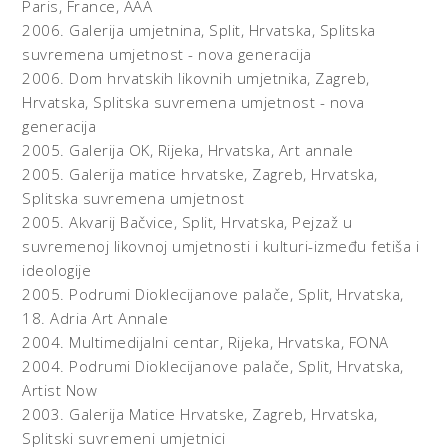
Paris, France,
AAA
zbilju prodanog Grada i potpunu neosviještenost gradske
2006.
Galerija umjetnina, Split, Hrvatska,
Splitska
vlasti po pitanju održivog razvoja i zaloga koji ostavljamo
suvremena umjetnost - nova generacija
budućim generacijama. Motiv zastave koristi u svom radu
i Vanja Pagar, koji kritiku današnjeg društvenog trenutka i
2006.
Dom hrvatskih likovnih umjetnika, Zagreb,
Dubrovnika koji je postao grad jeftinih kineskih suvenira, u
Hrvatska,
Splitska suvremena umjetnost - nova
svojoj sažetoj maniri izražava tlocrtom Dubrovnika s
generacija
bojama i oznakama kineske zastave. Za razliku od ciljane
2005.
Galerija OK, Rijeka, Hrvatska,
Art annale
jednostavnosti poruke i simbolike zastava koju emaniraju
2005.
Galerija matice hrvatske, Zagreb, Hrvatska,
do sada spomenuti radovi, Božidar Jurjević pod nazivom
Splitska suvremena umjetnost
„O-kruženje“ izlaže zastavu u koju je inkorporiran leit-
2005.
Akvarij Bačvice, Split, Hrvatska,
Pejzaž u
motiv njegovog stvaralaštva, tijekom rata izgorjela
suvremenoj likovnoj umjetnosti i kulturi-između fetiša i
posteljina iz skladišta dubrovačkog hotela „Imperial“
ideologije
(današnjeg Hiltona kojeg signaliziraju plavo-bijele pruge),
2005.
Podrumi Dioklecijanove palače, Split, Hrvatska,
čime zapravo secira današnji dubrovački društveni
18. Adria Art Annale
moment duboko ispod površine do ratnih katastrofa i
činjenice duboke i posvemašnje izolacije ovog prostora.
2004.
Multimedijalni centar, Rijeka, Hrvatska,
FONA
Izložena snimka Jurjevićeve probe za performans Requiem
2004.
Podrumi Dioklecijanove palače, Split, Hrvatska,
za ružu vjetrova i Orlandove kojune i potpuna
Artist Now
prekrivenost umjetnika pobješnjelim morem iz kojeg
2003.
Galerija Matice Hrvatske, Zagreb, Hrvatska,
proviruje samo njegova ruka koja se hvata za konopac, u
Splitski suvremeni umjetnici