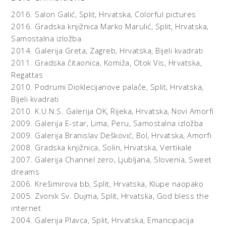
nego grob”. Rečenica ispisana naopačke i vizualno je
potvrđivala izokretanje njezine uobičajene semantičke
2016.
Salon Galić, Split, Hrvatska,
Colorful pictures
poruke, bio je to jezgrovit komentar društvene zbilje
2016.
Gradska knjižnica Marko Marulić, Split, Hrvatska,
izokrenutih vrijednosti, apatije i beznađa.
Samostalna izložba
2014.
Galerija Greta, Zagreb, Hrvatska,
Bijeli kvadrati
Na drugom polu Pagarova umjetničkog rada, u radovima
2011.
Gradska čitaonica, Komiža, Otok Vis, Hrvatska,
čisto medijsko-formalističkih preokupacija, isto tako nije
Regattas
rijetkost da se određena metoda i tema razvija i nekoliko
2010.
Podrumi Dioklecijanove palače, Split, Hrvatska,
godina i to ‘prelijevajući’ se iz jednog u drugi izražajni
Bijeli kvadrati
medij. Ciklus pod nazivom “Odnosi” Vanja Pagar slikao je
2010.
K.U.N.S. Galerija OK, Rijeka, Hrvatska,
Novi Amorfi
od 1997. do 1999. godine. Rješavajući primarni slikarski
2009.
Galerija E-star, Lima, Peru,
Samostalna izložba
problem - odnos dviju obojanih ploha koje su ostale na
2009.
Galerija Branislav Dešković, Bol, Hrvatska,
Amorfi
platnu kao apstrahirani odjek početnog realističkog
2008.
Gradska knjižnica, Solin, Hrvatska,
Vertikale
motiva horizonta između površina mora i neba, i njihovih
2007.
Galerija Channel zero, Ljubljana, Slovenia,
Sweet
beskonačnih varijacijama uvjetovanih promjenom
dnevnog svjetla - umjetnik je uljem na platnu naslikao
dreams
tridesetak slika. U pokušaju harmonizacije slike Pagar je,
2006.
Krešimirova bb, Split, Hrvatska,
Klupe naopako
jedan preko drugoga, nanosio nekoliko slojeva različitih
2005.
Zvonik Sv. Dujma, Split, Hrvatska,
God bless the
boja. Organski materijal kojim je radio dugo se sušio,
internet
vrijeme i proces slikanja - višegodišnji proces u kojem se
2004.
Galerija Plavca, Split, Hrvatska,
Emancipacija