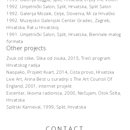
cijede svi živototvorni sokovi. Jedna od niza asocijacija
1992.
Umjetnički Salon, Split, Hrvatska,
Split Salon
koje podastire ova oprostorena metafora je i parafraza
1992.
Galerija Mozaik, Celje, Slovenia,
Mi za Hrvaško
(ali s humanim predznakom) nebeske zaštite Sv. Vlaha
1992.
Muzejsko Galerijski Centar Gradec, Zagreb,
koji na dlanu čuva Grad. Dubrovačka umjetnica Ivona
Hrvatska,
Rat u Hrvatskoj
Vlašić svojim radovima na prvi pogled ne pripada bilo
kakvom obliku angažirane umjetnosti; snima brod u daljini
1991.
Umjetnički Salon, Split, Hrvatska,
Biennale malog
na odlasku na liniji razgraničenja mora i neba i otiskuje ga
formata
na platno. Međutim, u tim zamagljenim odlascima i
Other projects
melankolijom natopljenim prizorima s posvemašnjom
Zvuk od slike, Slika od zvuka, 2015, Treći program
prevagom-dominacijom prirodnog elementa krije se
Hrvatskog radija
čežnja za odlaskom, naličje prostorne izoliranosti
Naopako, Projekt Kvart, 2014, Cista provo, Hrvatska
Dubrovnika, koja neminovno utječe na duhovni habitus
Grada. Izložena fotografija splitskog umjetnika Rina
Live Art, Anna Best u suradnji s The Art Counsil Of
Efendića na kojoj je zabilježen rubni, poluzapušteni
England, 2001, internet projekt
prostor Splita s dominacijom, kako sam umjetnik kaže
Excentar, likovna radionica, 2000, Nečujam, Otok Šolta,
„predmeta koji je izgubio prethodno značenje“, a koji tek
Hrvatska
ponovnim gledanjem prepoznajemo kao oblik gigantskog
Splitski Karneval, 1999, Split, Hrvatska
križa, također posredno bilježi duhovnu klimu Splita.
(Dominacija-agresija / neprisutnost)
CONTACT