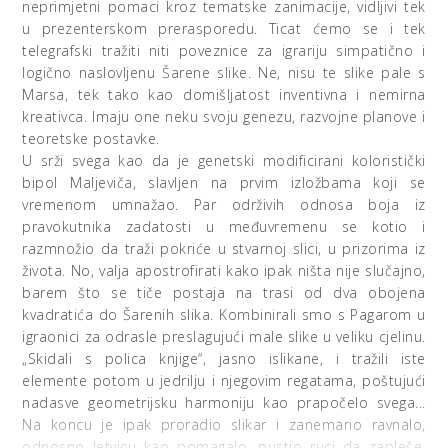
neprimjetni pomaci kroz tematske zanimacije, vidljivi tek
u prezenterskom prerasporedu. Ticat ćemo se i tek
telegrafski tražiti niti poveznice za igrariju simpatično i
logično naslovljenu Šarene slike. Ne, nisu te slike pale s
Marsa, tek tako kao domišljatost inventivna i nemirna
kreativca. Imaju one neku svoju genezu, razvojne planove i
teoretske postavke.
U srži svega kao da je genetski modificirani koloristički
bipol Maljeviča, slavljen na prvim izložbama koji se
vremenom umnažao. Par održivih odnosa boja iz
pravokutnika zadatosti u međuvremenu se kotio i
razmnožio da traži pokriće u stvarnoj slici, u prizorima iz
života. No, valja apostrofirati kako ipak ništa nije slučajno,
barem što se tiče postaja na trasi od dva obojena
kvadratića do Šarenih slika. Kombinirali smo s Pagarom u
igraonici za odrasle preslagujući male slike u veliku cjelinu.
„Skidali s polica knjige“, jasno islikane, i tražili iste
elemente potom u jedrilju i njegovim regatama, poštujući
nadasve geometrijsku harmoniju kao prapočelo svega...
Na koncu je ipak proradio slikar i zanemario ravnalo,
odnosno letvicu kao pomagalo, pustio ruci da zapleše.