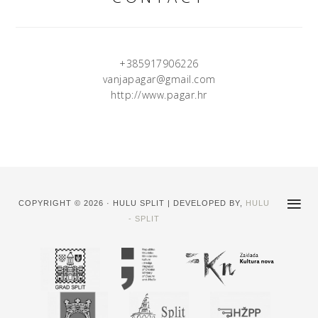
Nela Sisarić i Hrvoje Cokarić autori su performansa
izvedenog na otvorenju koji tematizira nesretnu spregu
ljubavi i nasilja u ritualnom, katarktičkom evociranju i
+385917906226
nadilaženju osobne traume kroz priču i udarce koje u
vanjapagar@gmail.com
zamjeni uloga prima muškarac. Nasuprot izmučenoj
http://www.pagar.hr
erotičnosti i tarantinovskoj ikonografiji splitskog
performerskog para, nešto ranije te večeri odigrao se
posve drugačiji, gotovo neprimjetni performans Maria
Cvjetkovića. Pušenje i trenuci osvještavanja sebe u
prostoru umjetniku su bili predtekst za propitivanje teme
(ne)prisutnosti na određenom mjestu, pa tako i samog
umjetničkog identiteta. Stjepan Grbić akcijom dovođenja
COPYRIGHT © 2026 · HULU SPLIT | DEVELOPED BY,
HULU
nekoliko ovaca na lukobran Kaše u neposrednoj blizini
- SPLIT
Lazareta stvara nadrealnu situaciju koja se može iščitati
na više nivoa, ali prvenstveno kao znak ugroženosti
prostora uslijed gramzljivosti i poduzetničke pomame, te
skučenog okvira slobode.
(Dominacija-laži)