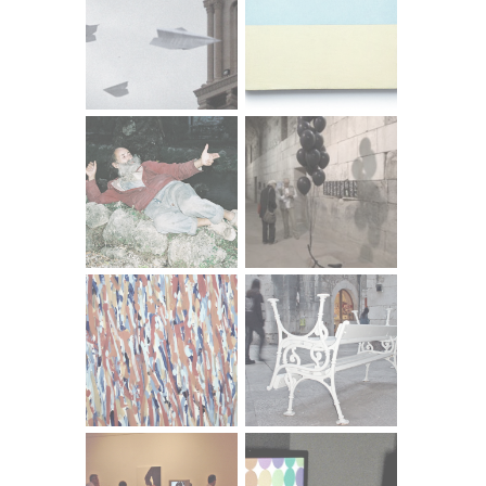
Raspoloženje umjetnika mjeri se Brinellima, a sve je
posljedica termičke obrade, gdje je temperatura jedina
varijabla. Vrijeme je tu zanemarivo i nebitno.
Igor Brešan
-------------------------
INTERFERENCIJE (Zvuk slike), Hrvatski radio treći program,
2015
U audio radu “Interferencije (Zvuk slike)” koji je pripremio
za Sliku od zvuka splitski umjetnik Vanja Pagar zvukovnu
kompoziciju oblikovao je vodeći se njegovom vizualnom
pojavnošću - grafičkim prikazom zvuka na
kompjutorskom zaslonu.
Dosadašnji opus splitskog umjetnika Vanje Pagara, kako
se može pratiti od njegovih prvih izložbenih nastupa
početkom 1990ih godina do današnjeg vremena, medijski