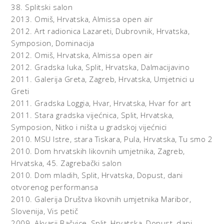
38. Splitski salon
Symposion – Dominacija, izložba u Art radionici Lazareti
2013.
Omiš, Hrvatska,
Almissa open air
na kojoj su sudjelovali splitski i dubrovački suvremeni
2012.
Art radionica Lazareti, Dubrovnik, Hrvatska,
umjetnici u kustoskoj koncepciji Branka Cerovca,
Symposion, Dominacija
svojevrsna je sestrinska izložba onoj održanoj u Splitu
2012.
Omiš, Hrvatska,
Almissa open air
prošle godine u nekadašnjoj gradskoj vijećnici naslovljenoj
2012.
Gradska luka, Split, Hrvatska,
Dalmacijavino
Symposion: nitko i ništa u vijećnici, siromaštvo / eros /
2011.
Galerija Greta, Zagreb, Hrvatska,
Umjetnici u
umjetnost. U oba slučaja prostor je uključen u koncept
Greti
izložbe, kod splitske izložbe deklarativno referiranjem na
2011.
Gradska Loggia, Hvar, Hrvatska,
Hvar for art
njegovu nekadašnju funkciju i subverzivnom gotovo
2011.
Stara gradska vijećnica, Split, Hrvatska,
drskim podnaslovom, u dubrovačkom slučaju implicitno,
Symposion, Nitko i ništa u gradskoj vijećnici
ostavljajući promatraču da artikulira misao o Lazaretima
2010.
MSU Istre, stara Tiskara, Pula, Hrvatska,
Tu smo 2
kao oazi, prostornom punktu otvorenom za slobodnu i
kritičku misao.
2010.
Dom hrvatskih likovnih umjetnika, Zagreb,
Za razliku od splitske izložbe u kojoj se pojmovi „gozbe“ i
Hrvatska,
45. Zagrebački salon
„okupljanja“ intenzivno tematiziraju, pa je svoje mjesto na
2010.
Dom mladih, Split, Hrvatska,
Dopust, dani
izložbi našla i sama knjiga Platonovih dijaloga,
otvorenog performansa
kao dio privremene instalacije kustosa izložbe Branka
2010.
Galerija Društva likovnih umjetnika Maribor,
Cerovca, kod dubrovačke izložbe „symposion“ je samo
Slovenija,
Vis petič
druga riječ za okvir okupljanja. Stvarna tema je
2009.
Akvarij Bačvice, Split, Hrvatska,
Dopust, dani