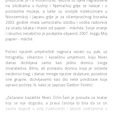
prepoznat je i u inozemstvu; njezina su djela nagrađivana
na izložbama u Austriji i Njemačkoj gdje se nalaze i u
postavima muzeja, a lutke su osvojile kolekcionare u
Nizozemskoj i Japanu gdje je za višemjesečnog boravka
2003. godine imala samostalnu izložbu i vodila radionice
za izradu lutaka i maski od papier - mâchéa. Svoje znanje
i iskustvo nesebično je podijelila objavivši 2007. knjigu Moj
papier - mâché.
Počeci njezinih umjetničkih nagnuća vezani su, pak, uz
fotografiju, slikarstvo i kazališnu umjetnost, koju Nives
danas doživljava samo kao jednu dionicu svoga
stvaralaštva. Bitnu, ali prolaznu dionicu koja je ostavila
neizbrisiv trag; i danas mnoge njezine skulpture, posebice
one grupne, doživljavamo kao dio neke predstave koja
upravo počinje. Ili, kako je zapisao Dalibor Foretić:
„Začarano kazalište Nives Čičin-Šain je ponuda za teatar
koji se nije dogodio, a prava čarolija bi bila da se on
zaista dogodi u svoj čudesnosti i ljepoti sadržanima u