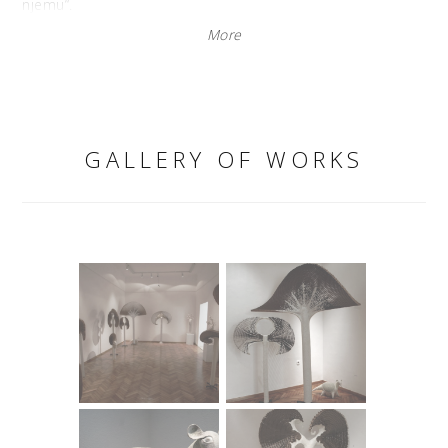
njemu“.
„Ako i ne gledate svijet njezinim očima, ne možete ne
More
zavidjeti joj na takvom unutrašnjem miru, te vedrini i
optimizmu koji zrače iz svega što su njezine ruke stvorile.
Sasvim je razvidno da nisu maska, već istinsko duhovno
polazište na kojemu je sazdan čitav opus.“
GALLERY OF WORKS
Sandi Bulimbašić