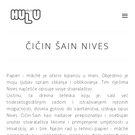
ČIČIN ŠAIN NIVES
Papier - mâché je otkrio kiparicu u meni. Objedinio je
moju ljubav spram slikanja i oblikovanja. Tim riječima
Nives najčešće opisuje svoje stvaralaštvo.
Uistinu, ta drevna tehnika koju je, sad već
tridesetogodišnjim radom i istraživanjem njezinih
mogućnosti, dovela gotovo do savršenstva, izdvaja opus
Nives Čičin-Šain kao nadasve prepoznatljiv i osebujan
unutar stvaralaštva likovne i primijenjene umjetnosti u
Hrvatskoj, ali i šire. Njezin rad u tehnici papier - mâché