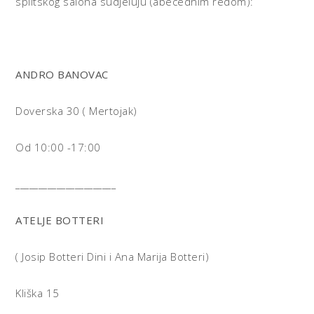
splitskog salona sudjeluju (abecednim redom):
ANDRO BANOVAC
Doverska 30 ( Mertojak)
Od 10:00 -17:00
______________________
ATELJE BOTTERI
( Josip Botteri Dini i Ana Marija Botteri)
Kliška 15