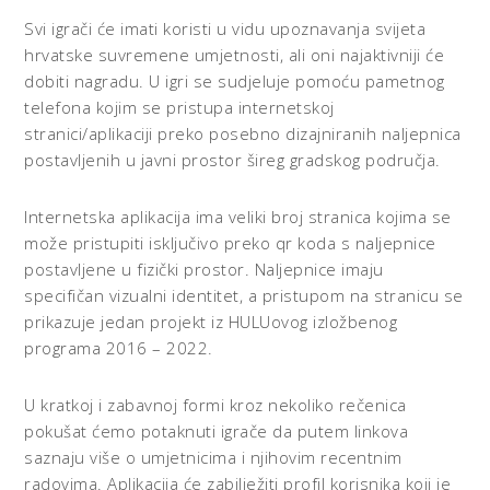
Svi igrači će imati koristi u vidu upoznavanja svijeta
hrvatske suvremene umjetnosti, ali oni najaktivniji će
dobiti nagradu. U igri se sudjeluje pomoću pametnog
telefona kojim se pristupa internetskoj
stranici/aplikaciji preko posebno dizajniranih naljepnica
postavljenih u javni prostor šireg gradskog područja.
Internetska aplikacija ima veliki broj stranica kojima se
može pristupiti isključivo preko qr koda s naljepnice
postavljene u fizički prostor. Naljepnice imaju
specifičan vizualni identitet, a pristupom na stranicu se
prikazuje jedan projekt iz HULUovog izložbenog
programa 2016 – 2022.
U kratkoj i zabavnoj formi kroz nekoliko rečenica
pokušat ćemo potaknuti igrače da putem linkova
saznaju više o umjetnicima i njihovim recentnim
radovima. Aplikacija će zabilježiti profil korisnika koji je