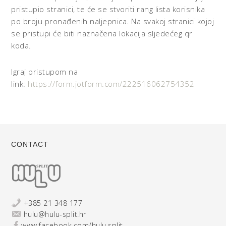
pristupio stranici, te će se stvoriti rang lista korisnika
po broju pronađenih naljepnica. Na svakoj stranici kojoj
se pristupi će biti naznačena lokacija sljedećeg qr
koda.
Igraj pristupom na
link:
https://form.jotform.com/222516062754352
CONTACT
+385 21 348 177
hulu@hulu-split.hr
www.facebook.com/hulu.split