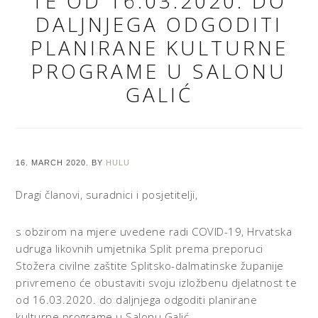
TE OD 16.03.2020. DO
DALJNJEGA ODGODITI
PLANIRANE KULTURNE
PROGRAME U SALONU
GALIĆ
16. MARCH 2020.
BY
HULU
Dragi članovi, suradnici i posjetitelji,
s obzirom na mjere uvedene radi COVID-19, Hrvatska
udruga likovnih umjetnika Split prema preporuci
Stožera civilne zaštite Splitsko-dalmatinske županije
privremeno će obustaviti svoju izložbenu djelatnost te
od 16.03.2020. do daljnjega odgoditi planirane
kulturne programe u Salonu Galić.