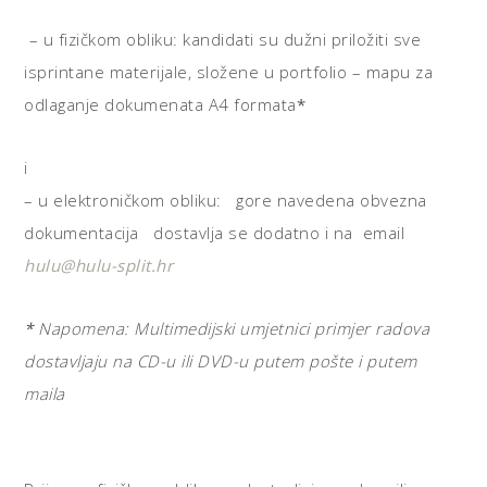
– u fizičkom obliku: kandidati su dužni priložiti sve
isprintane materijale, složene u portfolio – mapu za
odlaganje dokumenata A4 formata
*
i
– u elektroničkom obliku: gore navedena obvezna
dokumentacija dostavlja se dodatno i na email
hulu@hulu-split.hr
*
Napomena: Multimedijski umjetnici primjer radova
dostavljaju na CD-u ili DVD-u putem pošte i putem
maila