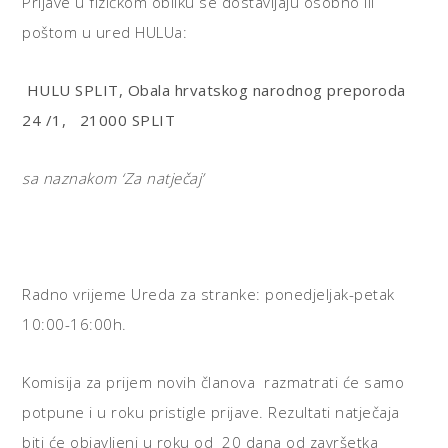
Prijave u fizičkom obliku se dostavljaju osobno ili
poštom u ured HULUa:
HULU SPLIT,
Obala hrvatskog narodnog preporoda
24 /1,
21000 SPLIT
sa naznakom ‘Za natječaj’
Radno vrijeme Ureda za stranke: ponedjeljak-petak
10:00-16:00h.
Komisija za prijem novih članova razmatrati će samo
potpune i u roku pristigle prijave. Rezultati natječaja
biti će objavljeni u roku od 20 dana od završetka