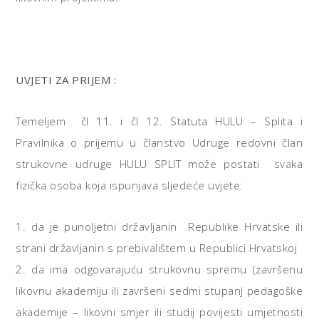
UVJETI ZA PRIJEM
:
Temeljem čl 11. i čl 12. Statuta HULU – Splita i
Pravilnika o prijemu u članstvo Udruge redovni član
strukovne udruge HULU SPLIT može postati svaka
fizička osoba koja ispunjava sljedeće uvjete:
1. da je punoljetni državljanin Republike Hrvatske ili
strani državljanin s prebivalištem u Republici Hrvatskoj
2. da ima odgovarajuću strukovnu spremu (završenu
likovnu akademiju ili završeni sedmi stupanj pedagoške
akademije – likovni smjer ili studij povijesti umjetnosti