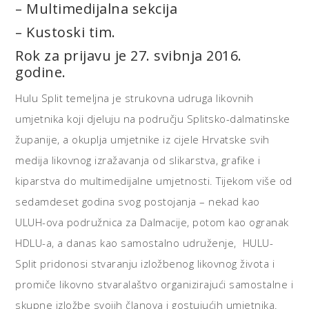
– Multimedijalna sekcija
– Kustoski tim.
Rok za prijavu je 27. svibnja 2016.
godine.
Hulu Split temeljna je strukovna udruga likovnih
umjetnika koji djeluju na području Splitsko-dalmatinske
županije, a okuplja umjetnike iz cijele Hrvatske svih
medija likovnog izražavanja od slikarstva, grafike i
kiparstva do multimedijalne umjetnosti. Tijekom više od
sedamdeset godina svog postojanja – nekad kao
ULUH-ova podružnica za Dalmacije, potom kao ogranak
HDLU-a, a danas kao samostalno udruženje, HULU-
Split pridonosi stvaranju izložbenog likovnog života i
promiče likovno stvaralaštvo organizirajući samostalne i
skupne izložbe svojih članova i gostujućih umjetnika.