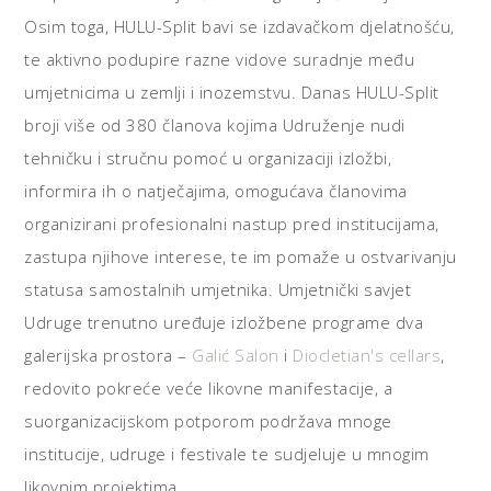
Osim toga, HULU-Split bavi se izdavačkom djelatnošću,
te aktivno podupire razne vidove suradnje među
umjetnicima u zemlji i inozemstvu. Danas HULU-Split
broji više od 380 članova kojima Udruženje nudi
tehničku i stručnu pomoć u organizaciji izložbi,
informira ih o natječajima, omogućava članovima
organizirani profesionalni nastup pred institucijama,
zastupa njihove interese, te im pomaže u ostvarivanju
statusa samostalnih umjetnika. Umjetnički savjet
Udruge trenutno uređuje izložbene programe dva
galerijska prostora –
Galić Salon
i
Diocletian's cellars
,
redovito pokreće veće likovne manifestacije, a
suorganizacijskom potporom podržava mnoge
institucije, udruge i festivale te sudjeluje u mnogim
likovnim projektima.