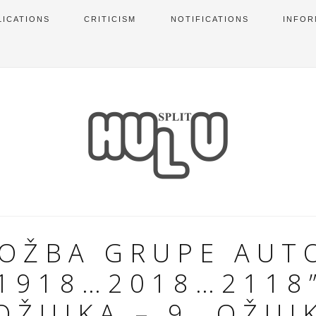
LICATIONS
CRITICISM
NOTIFICATIONS
INFOR
LOŽBA GRUPE AUT
“1918…2018…2118”
OŽUJKA – 9. OŽUJ