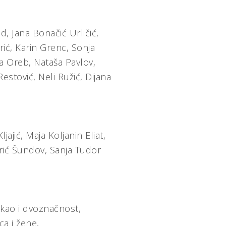
d, Jana Bonačić Urličić,
rić, Karin Grenc, Sonja
ia Oreb, Nataša Pavlov,
Restović, Neli Ružić, Dijana
jajić, Maja Koljanin Eliat,
orić Šundov, Sanja Tudor
 kao i dvoznačnost,
a i žene,