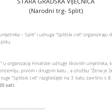
STARA GRADSKA VIJEĆNICA
(Narodni trg- Split)
mjetnika – Split” i udruga “Splitski cvit” organiziraju 
plitu.
 organizaciji Hrvatske udruge likovnih umjetnika, k
 prizemlju, prvom i drugom katu , a izložbu “Žena je 
ruge “Splitski cvit” razgledajte na 3. katu završno s 8
20 sati.
________________________