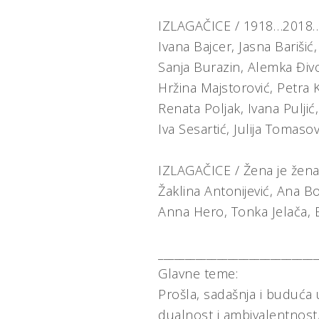
IZLAGAČICE / 1918…2018
Ivana Bajcer, Jasna Barišić
Sanja Burazin, Alemka Đivoj
Hržina Majstorović, Petra K
Renata Poljak, Ivana Puljić,
Iva Sesartić, Julija Tomaso
IZLAGAČICE / Žena je žen
Žaklina Antonijević, A​na Bo
Anna Hero, Tonka Jelača, B
______________________________
Glavne teme:
Prošla, sadašnja i buduća 
dualnost i ambivalentnos