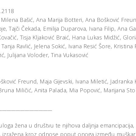
…2118
, Milena Bašić, Ana Marija Botteri, Ana Bošković Freun
e, Tajči Čekada, Emilija Duparova, Ivana Filip, Ana Ga
ovačić, Tisja Kljaković Braić, Hana Lukas Midžić, Glor
 Tanja Ravlić, Jelena Sokić, Ivana Resić Šore, Kristina 
vić, Julijana Voloder, Tina Vukasović
a
šković Freund, Maja Gijevski, Ivana Miletić, Jadranka Kl
runa Miličić, Anita Palada, Mia Popović, Marijana St
_______________________
uloga žena u društvu te njihova daljnja emancipacija,
t, izražena kroz odnose poput onoga između muškarc