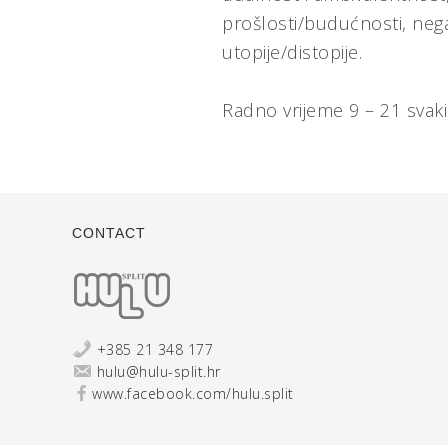
prošlosti/budućnosti, neg
utopije/distopije.
Radno vrijeme 9 – 21 svaki
CONTACT
+385 21 348 177
hulu@hulu-split.hr
www.facebook.com/hulu.split