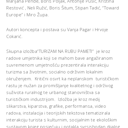
Marijana Pende, Boris Poljak, Antonije Pušić, Kristina
Restović , Neli Ružić, Boris Šitum, Stipan Tadić, “Toward
Europe” i Miro Župa.
Autori koncepta i postava su Vanja Pagar i Hrvoje
Cokarić.
Skupna izložba“TURIZAM NA RUBU PAMETI” je kroz
radove umjetnika koji se mahom bave angažiranom
suvremenom umjetnošću prezentirala interakciju
turizma sa životnim, socialno održivim lokalnim
okruženjem. Kritični osvrt ka neplanskom turističkom
rastu je nužan za promišljanje kvalitetnog i održivog
suživota ruralnog te urbanog stanovništva sa
turističkom industrijom. Izložba je kroz medij
slikarstva, kiparstva, grafike, performansa, video
radova, instalacija i teorijskih tekstova tematizirala
interakciju turista s kulturnim, socijalnim te ekološkim
sustavom kojeg posjećuju i potakla svrsishodan dijalog