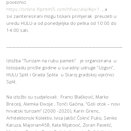
poveznici
https://online.fliphtml5.com/hfvac/alxj/#p=1
, a
svi zainteresirani mogu tiskani primjerak preuzeti u
uredu HULU-a od ponedjeljka do petka od 10:00 do
14:00 sati.
_____________________________________________________________
Izložba “Turizam na rubu pameti” je organizirana u
listopadu prošle godine u suradnji udruge “Uzgon”,
HULU Split i Grada Splita u Staroj gradskoj vijećnici
Split.
Na izložbi su sudjelovali: Franci Blašković, Marko
Brecelj, Alemka Đivoje , Tonči Gaćina, “Goli otok – novi
hrvatski turizam” (2000 -2020), Karin Grenc,
Arhitektonski Kolektiv, Ivica Jakšić Čokrić Puko, Senko
Karuza, Majorian458, Kata Mijatović, Zoran Pavelić,