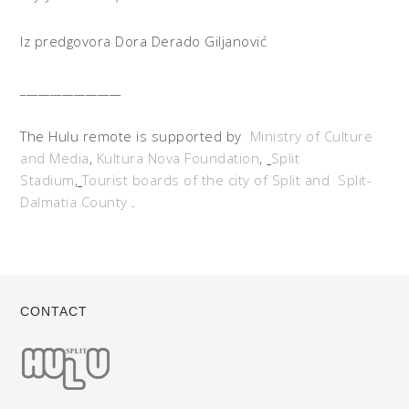
Iz predgovora Dora Derado Giljanović
_________________
The Hulu remote is supported by
Ministry of Culture
and Media
,
Kultura Nova Foundation
,
Split
Stadium
,
Tourist boards of the city of Split and
Split-
Dalmatia County
.
CONTACT