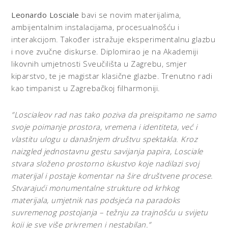
Leonardo Losciale
bavi se novim materijalima,
ambijentalnim instalacijama, procesualnošću i
interakcijom. Također istražuje eksperimentalnu glazbu
i nove zvučne diskurse. Diplomirao je na Akademiji
likovnih umjetnosti Sveučilišta u Zagrebu, smjer
kiparstvo, te je magistar klasične glazbe. Trenutno radi
kao timpanist u Zagrebačkoj filharmoniji.
”Loscialeov rad nas tako poziva da preispitamo ne samo
svoje poimanje prostora, vremena i identiteta, već i
vlastitu ulogu u današnjem društvu spektakla. Kroz
naizgled jednostavnu gestu savijanja papira, Losciale
stvara složeno prostorno iskustvo koje nadilazi svoj
materijal i postaje komentar na šire društvene procese.
Stvarajući monumentalne strukture od krhkog
materijala, umjetnik nas podsjeća na paradoks
suvremenog postojanja – težnju za trajnošću u svijetu
koji je sve više privremen i nestabilan.”