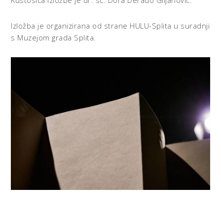
Kustosica izložbe je dr. sc. Dora Derado Giljanović.
Izložba je organizirana od strane HULU-Splita u suradnji
s Muzejom grada Splita.