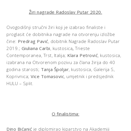
Žiri nagrade Radoslav Putar 2020.
Ovogodišnji stručni žiri koji je izabrao finaliste i
proglasit će dobitnika nagrade na otvorenju izložbe
čine:
Predrag Pavić
, dobitnik Nagrade Radoslav Putar
2019.;
Giuliana Carbi
, kustosica
,
Trieste
Contemporanea, Trst, Italija;
Klara Petrović
, kustosica,
izabrana na Otvorenom pozivu za člana žirija do 40
godina starosti;
Tanja Špoljar
, kustosica, Galerija S,
Koprivnica;
Vice Tomasovic
, umjetnik i predsjednik
HULU – Split.
O finalistima:
Dino Bićanić
je diplomirao kiparstvo na Akademiji