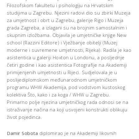
Filozofskom fakultetu i psiholog­iju na Hrvatskim
studijima u Zagrebu. Njezini radovi dio su zbirki Muzeja
za umjetnost i obrt u Zagrebu, galerije Rigo i Muzeja
grada Zagreba, a izlagani su na brojnim samostalnim i
skupnim izložbama. Objavila je umjetničke knjige New
school (Razzini Editore) i Vježbanje obitelji (Muzej
moderne i suvremene umjetnosti, Rijeka). Radila je kao
asistentica u galeriji Hoxton u Londonu, a posljednje
četiri godine i kao asistentica Fotografije na Akademiji
primijen­jenih umjetnosti u Rijeci. Sudjelovala je u
poslijediplomskom međunarodnom umjetničkom
programu WHW Akademija, pod vodstvom kustoskog
kolektiva Što, kako i za koga / WHW u Zagrebu.
Primarno polje njezina umjetničkog rada odnosi se na
istraživanje načina na koji usvojeni konstrukti oblikuju
život pojedinca.
Damir Sobota
diplomirao je na Akademiji likovnih