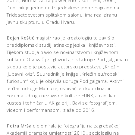
2012., Normalizacija posvećeno Nikoli Tesli, 2006.)
Dobitnik je jedne od tri jednakovrijedne nagrade na
Tridesetdevetom splitskom salonu, ima realiziranu
javnu skulpturu u Gradu Hvaru.
Bojan Koštić
magistrirao je kroatologiju te završio
preddiplomski studij latinskog jezika i književnosti.
Tijekom studija bavio se novinarstvom i književnom
kritikom. Osnivač je i glavni tajnik Udruge Pod galgama u
sklopu koje je postavio autorsku predstavu „Krležin
ljubavni kviz“. Suurednik je knjige „Krležin eu/ropski
furiosum“ koju je objavila udruga Pod galgama. Aktivni
je član udruge Mamuze, osnivač je i koordinator
Foruma udruga nezavisne kulture FUNK, a radi kao
kustos i tehničar u AK galeriji. Bavi se fotografijom,
videom i performansom. Izlaže od 2016.
Petra Mrša
diplomirala je fotografiju na zagrebačkoj
Akademiji dramske umjetnosti 2010., sociologiju na