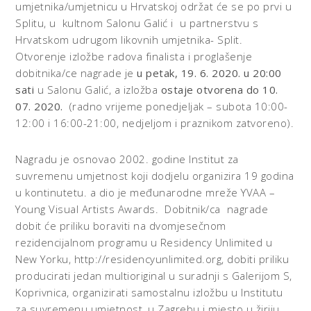
umjetnika/umjetnicu u Hrvatskoj održat će se po prvi u
Splitu, u kultnom Salonu Galić i u partnerstvu s
Hrvatskom udrugom likovnih umjetnika- Split.
Otvorenje izložbe radova finalista i proglašenje
dobitnika/ce nagrade je
u petak, 19. 6. 2020. u 20:00
sati
u Salonu Galić, a izložba
ostaje otvorena do 10.
07. 2020.
(radno vrijeme ponedjeljak – subota 10:00-
12:00 i 16:00-21:00, nedjeljom i praznikom zatvoreno).
Nagradu je osnovao 2002. godine Institut za
suvremenu umjetnost koji dodjelu organizira 19 godina
u kontinutetu. a dio je međunarodne mreže YVAA –
Young Visual Artists Awards. Dobitnik/ca nagrade
dobit će priliku boraviti na dvomjesečnom
rezidencijalnom programu u Residency Unlimited u
New Yorku, http://residencyunlimited.org, dobiti priliku
producirati jedan multioriginal u suradnji s Galerijom S,
Koprivnica, organizirati samostalnu izložbu u Institutu
za suvremenu umjetnost, u Zagrebu i mjesto u žiriju