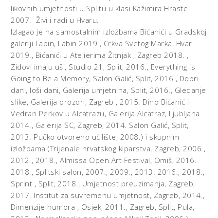
likovnih umjetnosti u Splitu u klasi Kažimira Hraste
2007. Živi i radi u Hvaru.
Izlagao je na samostalnim izložbama Bićanići u Gradskoj
galeriji Labin, Labin 2019., Crkva Svetog Marka, Hvar
2019., Bićanići u Atelierima Žitnjak , Zagreb 2018. ,
Zidovi imaju uši, Studio 21, Split, 2016., Everything is
Going to Be a Memory, Salon Galić, Split, 2016., Dobri
dani, loši dani, Galerija umjetnina, Split, 2016., Gledanje
slike, Galerija prozori, Zagreb , 2015. Dino Bićanić i
Vedran Perkov u Alcatrazu, Galerija Alcatraz, Ljubljana
2014., Galerija SC, Zagreb, 2014. Salon Galić, Split,
2013. Pučko otvoreno učilište, 2008.) i skupnim
izložbama (Trijenale hrvatskog kiparstva, Zagreb, 2006.,
2012., 2018., Almissa Open Art Festival, Omiš, 2016.
2018., Splitski salon, 2007., 2009., 2013. 2016., 2018.,
Sprint , Split, 2018., Umjetnost preuzimanja, Zagreb,
2017. Institut za suvremenu umjetnost, Zagreb, 2014.,
Dimenzije humora , Osjek, 2011., Zagreb, Split, Pula,