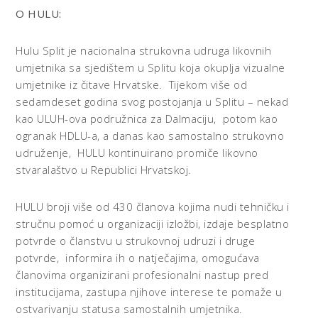
O HULU:
Hulu Split je nacionalna strukovna udruga likovnih
umjetnika sa sjedištem u Splitu koja okuplja vizualne
umjetnike iz čitave Hrvatske. Tijekom više od
sedamdeset godina svog postojanja u Splitu – nekad
kao ULUH-ova podružnica za Dalmaciju, potom kao
ogranak HDLU-a, a danas kao samostalno strukovno
udruženje, HULU kontinuirano promiče likovno
stvaralaštvo u Republici Hrvatskoj.
HULU broji više od 430 članova kojima nudi tehničku i
stručnu pomoć u organizaciji izložbi, izdaje besplatno
potvrde o članstvu u strukovnoj udruzi i druge
potvrde, informira ih o natječajima, omogućava
članovima organizirani profesionalni nastup pred
institucijama, zastupa njihove interese te pomaže u
ostvarivanju statusa samostalnih umjetnika.