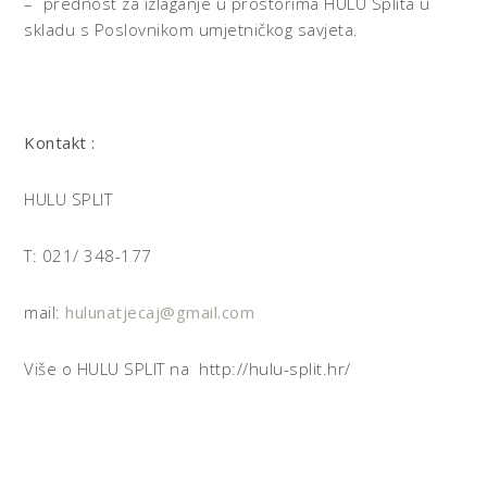
– prednost za izlaganje u prostorima HULU Splita u
skladu s Poslovnikom umjetničkog savjeta.
Kontakt :
HULU SPLIT
T: 021/ 348-177
mail:
hulunatjecaj@gmail.com
Više o HULU SPLIT na http://hulu-split.hr/