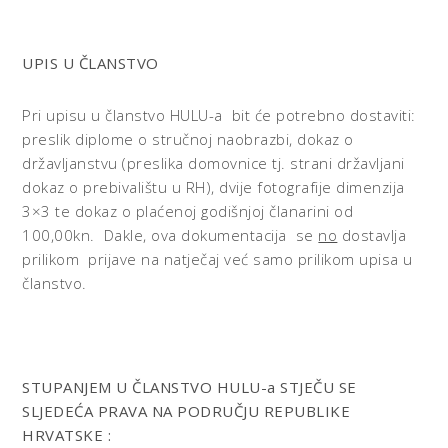
UPIS U ČLANSTVO
Pri upisu u članstvo HULU-a bit će potrebno dostaviti:
preslik diplome o stručnoj naobrazbi, dokaz o
državljanstvu (preslika domovnice tj. strani državljani
dokaz o prebivalištu u RH), dvije fotografije dimenzija
3×3 te dokaz o plaćenoj godišnjoj članarini od
100,00kn. Dakle, ova dokumentacija se
no
dostavlja
prilikom prijave na natječaj već samo prilikom upisa u
članstvo.
STUPANJEM U ČLANSTVO HULU-a STJEČU SE
SLJEDEĆA PRAVA NA PODRUČJU REPUBLIKE
HRVATSKE :