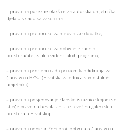
– pravo na porezne olakšice za autorska umjetnička
djela u skladu sa zakonima
– pravo na preporuke za mirovinske dodatke,
– pravo na preporuke za dobivanje radnih
prostora/ateljea ili rezidencijalnih programa,
– pravo na procjenu rada prilikom kandidiranja za
članstvo u HZSU (Hrvatska zajednica samostalnih
umjetnika)
– pravo na posjedovanje članske iskaznice kojom se
stječe pravo na besplatan ulaz u većinu galerijskih
prostora u Hrvatskoj
– pravo na neograničeni broj potvrda o članstvu u