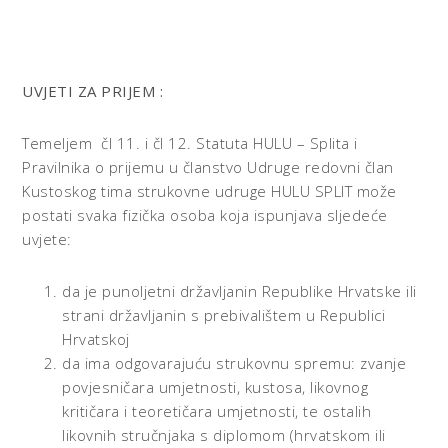
UVJETI ZA PRIJEM :
Temeljem čl 11. i čl 12. Statuta HULU – Splita i
Pravilnika o prijemu u članstvo Udruge redovni član
Kustoskog tima strukovne udruge HULU SPLIT može
postati svaka fizička osoba koja ispunjava sljedeće
uvjete:
da je punoljetni državljanin Republike Hrvatske ili
strani državljanin s prebivalištem u Republici
Hrvatskoj
da ima odgovarajuću strukovnu spremu: zvanje
povjesničara umjetnosti, kustosa, likovnog
kritičara i teoretičara umjetnosti, te ostalih
likovnih stručnjaka s diplomom (hrvatskom ili