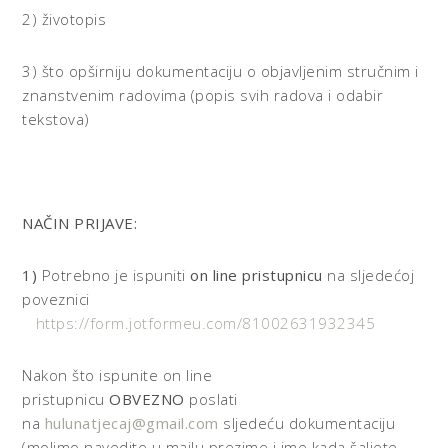
2) životopis
3) što opširniju dokumentaciju o objavljenim stručnim i
znanstvenim radovima (popis svih radova i odabir
tekstova)
NAČIN PRIJAVE:
1)
Potrebno je ispuniti
on line pristupnicu
na sljedećoj
poveznici
https://form.jotformeu.com/81002631932345
Nakon što ispunite on line
pristupnicu
OBVEZNO
poslati
na
hulunatjecaj@gmail.com
sljedeću dokumentaciju
(molimo navedite u mailu prezime i ime kada šaljete