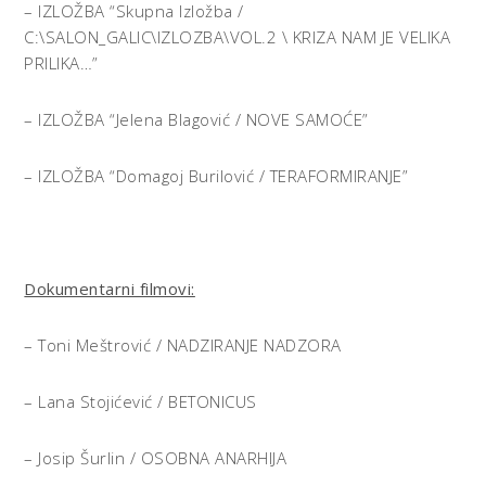
– IZLOŽBA “Skupna Izložba /
C:\SALON_GALIC\IZLOZBA\VOL.2 \ KRIZA NAM JE VELIKA
PRILIKA…”
– IZLOŽBA “Jelena Blagović / NOVE SAMOĆE”
– IZLOŽBA “Domagoj Burilović / TERAFORMIRANJE”
Dokumentarni filmovi:
– Toni Meštrović / NADZIRANJE NADZORA
– Lana Stojićević / BETONICUS
– Josip Šurlin / OSOBNA ANARHIJA