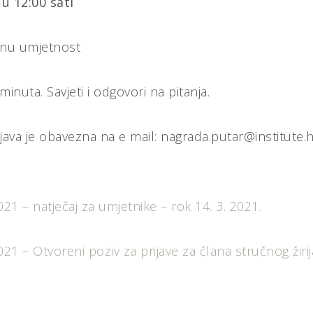
 u 12:00 sati
enu umjetnost
inuta. Savjeti i odgovori na pitanja.
java je obavezna na e mail: nagrada.putar@institute.
1 – natječaj za umjetnike – rok 14. 3. 2021.
1 – Otvoreni poziv za prijave za člana stručnog žirija