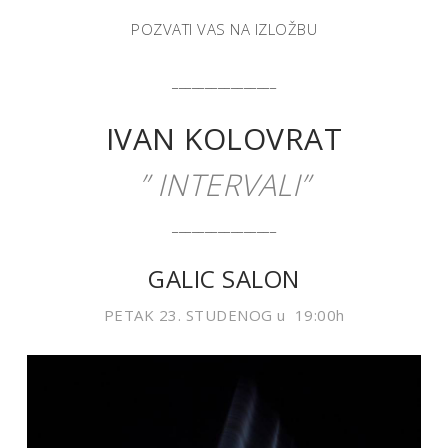
POZVATI VAS NA IZLOŽBU
________________
IVAN KOLOVRAT
”
INTERVALI”
________________
GALIC SALON
PETAK 23. STUDENOG u 19:00h