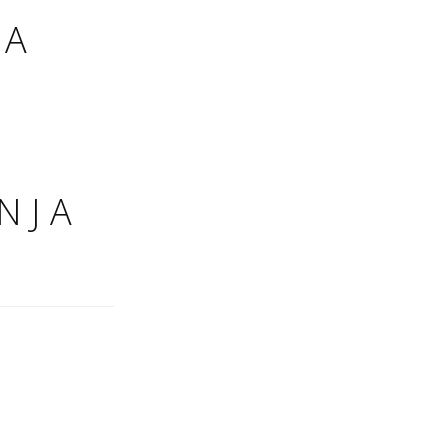
TA
E
NJA