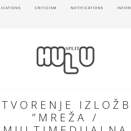
LICATIONS
CRITICISM
NOTIFICATIONS
INFOR
TVORENJE IZLOŽ
”MREŽA /
MULTIMEDIJALNA