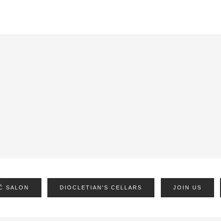
Ć SALON
DIOCLETIAN'S CELLARS
JOIN US