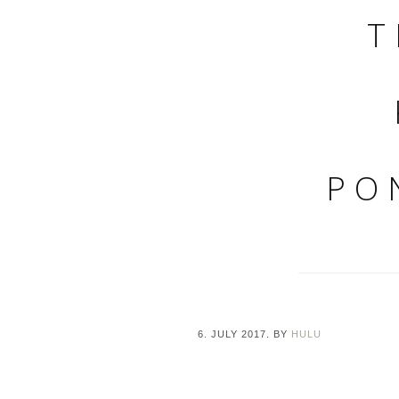
T
PO
6. JULY 2017.
BY
HULU