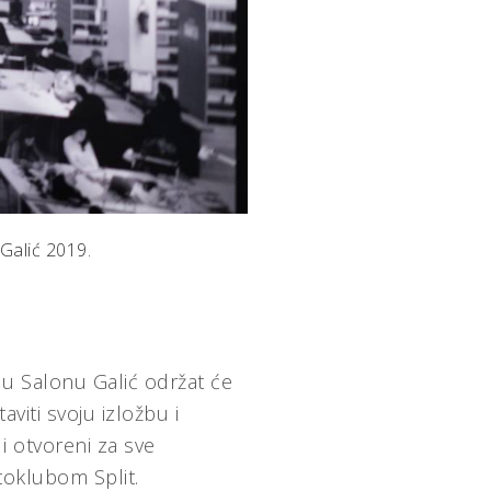
 Galić 2019.
 u Salonu Galić održat će
iti svoju izložbu i
 i otvoreni za sve
toklubom Split.