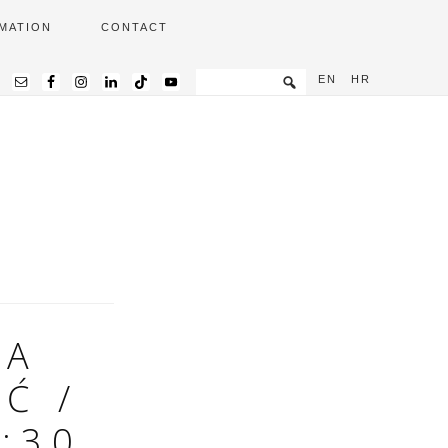
MATION
CONTACT
EN
HR
JA
Ć /
:30