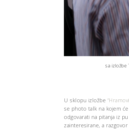
sa izložb
U sklopu izložbe
”Hramovi
se photo talk na kojem će
odgovarati na pitanja iz pu
zainteresirane, a razgovor