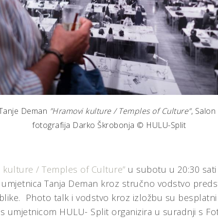
e Tanje Deman
”Hramovi kulture / Temples of Culture”
, Salon
fotografija Darko Škrobonja © HULU-Split
 kulture / Temples of Culture”
u subotu u 20:30 sati
 umjetnica Tanja Deman kroz stručno vodstvo predstav
blike. Photo talk i vodstvo kroz izložbu su besplatni
 s umjetnicom HULU- Split organizira u suradnji s Fo