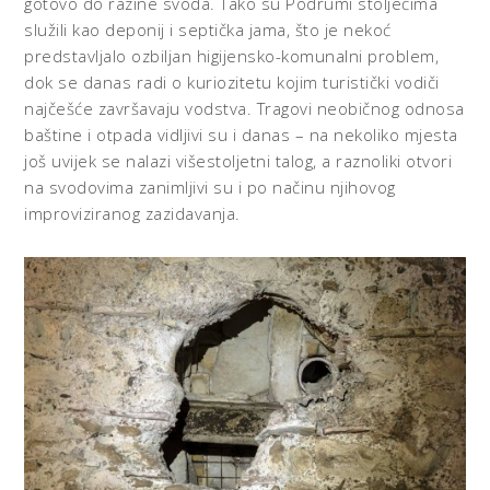
gotovo do razine svoda. Tako su Podrumi stoljećima
služili kao deponij i septička jama, što je nekoć
predstavljalo ozbiljan higijensko-komunalni problem,
dok se danas radi o kuriozitetu kojim turistički vodiči
najčešće završavaju vodstva. Tragovi neobičnog odnosa
baštine i otpada vidljivi su i danas – na nekoliko mjesta
još uvijek se nalazi višestoljetni talog, a raznoliki otvori
na svodovima zanimljivi su i po načinu njihovog
improviziranog zazidavanja.