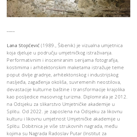
____
Lana Stojićević
(1989., Šibenik) je vizualna umjetnica
koja djeluje u području umjetničkog istraživanja.
Performativnim i insceniranim serijama fotografija,
kostimima i arhitektonskim maketama istražuje teme
poput divlje gradnje, arhitektonskog i industrijskog
nasljeđa, zagađenja okoliša, suvremenih neostilova,
devastacije kulturne baštine i transformacije krajolika
kao posljedice masovnog turizma. Diplomirala je 2012.
na Odsjeku za slikarstvo Umjetničke akademije u
Splitu. Od 2022. je zaposlena na Odsjeku za likovnu
kulturu i likovnu umjetnost Umjetničke akademije u
Splitu. Dobitnica je više strukovnih nagrada, među
kojima su Nagrada Radoslav Putar (Institut za