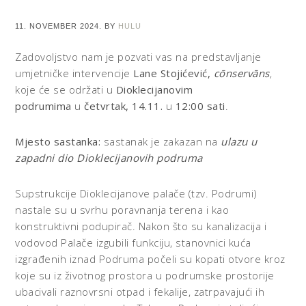
11. NOVEMBER 2024.
BY
HULU
Zadovoljstvo nam je pozvati vas na predstavljanje
umjetničke intervencije
Lane Stojićević,
cōnservāns
,
koje će se održati u
Dioklecijanovim
podrumima
u
četvrtak, 14.11.
u
12:00 sati
.
Mjesto sastanka:
sastanak je zakazan na
ulazu u
zapadni dio Dioklecijanovih podruma
Supstrukcije Dioklecijanove palače (tzv. Podrumi)
nastale su u svrhu poravnanja terena i kao
konstruktivni podupirač. Nakon što su kanalizacija i
vodovod Palače izgubili funkciju,
stanovnici kuća
izgrađenih iznad Podruma počeli su kopati otvore kroz
koje su iz životnog prostora u podrumske prostorije
ubacivali raznovrsni otpad i fekalije, zatrpavajući ih