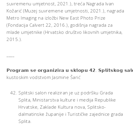
suvremenu umjetnost, 2021.), treća Nagrada Ivan
Kožarić (Muzej suvremene umjetnosti, 2021.), nagrada
Metro Imaging na izložbi New East Photo Prize
(Fondacija Calvert 22, 2016.), godišnja nagrada za
mlade umjetnike (Hrvatsko društvo likovnih umjetnika,
2015.).
____
𝗣𝗿𝗼𝗴𝗿𝗮𝗺 𝘀𝗲 𝗼𝗿𝗴𝗮𝗻𝗶𝘇𝗶𝗿𝗮 𝘂 𝘀𝗸𝗹𝗼𝗽𝘂 𝟰𝟮. 𝗦𝗽𝗹𝗶𝘁𝘀𝗸𝗼𝗴 𝘀𝗮
kustoskim vodstvom Jasmine Šarić
Splitski salon realiziran je uz podršku Grada
Splita, Ministarstva kulture i medija Republike
Hrvatske, Zaklade Kultura nova, Splitsko-
dalmatinske županije i Turističke zajednice grada
Splita.