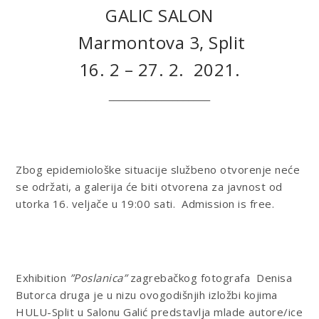
GALIC SALON
Marmontova 3, Split
16. 2 – 27. 2. 2021.
___________________
Zbog epidemiološke situacije službeno otvorenje neće
se održati, a galerija će biti otvorena za javnost od
utorka 16. veljače u 19:00 sati.
Admission is free.
Exhibition
”Poslanica”
zagrebačkog fotografa Denisa
Butorca druga je u nizu ovogodišnjih izložbi kojima
HULU-Split u Salonu Galić predstavlja mlade autore/ice