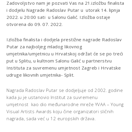
Zadovoljstvo nam je pozvati Vas na 21.
izložbu finalista
i dodjelu Nagrade Radoslav Putar
u utorak 14. lipnja
2022. u 20:00 sati u Salonu Galić. Izložba ostaje
otvorena do 09. 07. 2022.
Izložba finalista i dodjela prestižne nagrade Radoslav
Putar za najboljeg mladog likovnog
umjetnika/umjetnicu u Hrvatskoj održat će se po treći
put u Splitu, u kultnom Salonu Galić u partnerstvu
Instituta za suvremenu umjetnost Zagreb i Hrvatske
udruge likovnih umjetnika- Split.
Nagrada Radoslav Putar se dodjeljuje od 2002. godine
kada ju je ustanovio Institut za suvremenu
umjetnost kao dio međunarodne mreže YVAA – Young
Visual Artists Awards koju čine organizatori sličnih
nagrada, sada već u 12 europskih država.