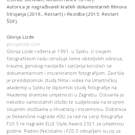
Autorica je nagrađivanih kratkih dokumentarnih filmova
Strujanja (2019., Restart) i Rezidba (2015. Restart
ŠDF).
Glorija Lizde
glorijalizde.com
Glorija Lizde rođena je 1991. u Splitu. U svojem
fotografskom radu istražuje teme obiteljskih odnosa,
traume, genskog naslijeđa i sjećanja koristeći se
dokumentarnom i insceniranom fotografijom. Završila
je preddiplomski studij filma i videa na Umjetničkoj
akademiji u Splitu te diplomski studij fotografije na
Akademiji dramske umjetnosti u Zagrebu. Ostvarila je
nekoliko samostalnih izložbi te sudjelovala na brojnim
skupnim izložbama u Hrvatskoj i inozemstvu. Dobitnica
je Dekaničine nagrade ADU za rad na seriji fotografija
F20.5 te nagrade ELLE Style Award 2021 za umjetnicu
godine. Radovi (Ne)stalno i F20.5 otkupljeni su joj za