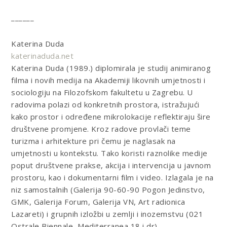
______
Katerina Duda
katerinaduda.net
Katerina Duda (1989.) diplomirala je studij animiranog
filma i novih medija na Akademiji likovnih umjetnosti i
sociologiju na Filozofskom fakultetu u Zagrebu. U
radovima polazi od konkretnih prostora, istražujući
kako prostor i određene mikrolokacije reflektiraju šire
društvene promjene. Kroz radove provlači teme
turizma i arhitekture pri čemu je naglasak na
umjetnosti u kontekstu. Tako koristi raznolike medije
poput društvene prakse, akcija i intervencija u javnom
prostoru, kao i dokumentarni film i video. Izlagala je na
niz samostalnih (Galerija 90-60-90 Pogon Jedinstvo,
GMK, Galerija Forum, Galerija VN, Art radionica
Lazareti) i grupnih izložbi u zemlji i inozemstvu (021
Ostrale Biennale, Mediterranea 18 i dr).