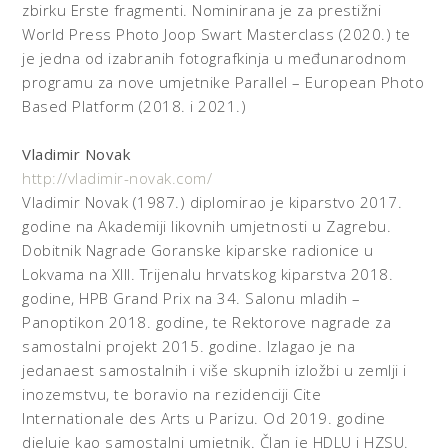
zbirku Erste fragmenti. Nominirana je za prestižni
World Press Photo Joop Swart Masterclass (2020.) te
je jedna od izabranih fotografkinja u međunarodnom
programu za nove umjetnike Parallel – European Photo
Based Platform (2018. i 2021.)
Vladimir Novak
http://vladimir-novak.com/
Vladimir Novak (1987.) diplomirao je kiparstvo 2017.
godine na Akademiji likovnih umjetnosti u Zagrebu.
Dobitnik Nagrade Goranske kiparske radionice u
Lokvama na XIII. Trijenalu hrvatskog kiparstva 2018.
godine, HPB Grand Prix na 34. Salonu mladih –
Panoptikon 2018. godine, te Rektorove nagrade za
samostalni projekt 2015. godine. Izlagao je na
jedanaest samostalnih i više skupnih izložbi u zemlji i
inozemstvu, te boravio na rezidenciji Cite
Internationale des Arts u Parizu. Od 2019. godine
djeluje kao samostalni umjetnik. Član je HDLU i HZSU.