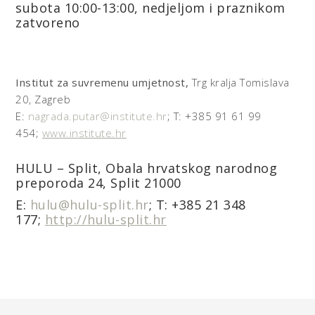
subota 10:00-13:00, nedjeljom i praznikom
zatvoreno
Institut za suvremenu umjetnost,
Trg kralja Tomislava
20, Zagreb
E:
nagrada.putar@institute.hr
; T: +385 91 61 99
454;
www.institute.hr
HULU – Split,
Obala hrvatskog narodnog
preporoda 24, Split 21000
E:
hulu@hulu-split.hr
; T: +385 21 348
177;
http://hulu-split.hr