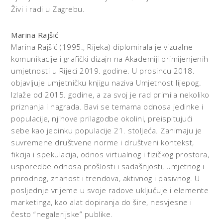
Živi i radi u Zagrebu.
Marina Rajšić
Marina Rajšić (1995., Rijeka) diplomirala je vizualne
komunikacije i grafički dizajn na Akademiji primijenjenih
umjetnosti u Rijeci 2019. godine. U prosincu 2018.
objavljuje umjetničku knjigu naziva Umjetnost lijepog.
Izlaže od 2015. godine, a za svoj je rad primila nekoliko
priznanja i nagrada. Bavi se temama odnosa jedinke i
populacije, njihove prilagodbe okolini, preispitujući
sebe kao jedinku populacije 21. stoljeća. Zanimaju je
suvremene društvene norme i društveni kontekst,
fikcija i spekulacija, odnos virtualnog i fizičkog prostora,
usporedbe odnosa prošlosti i sadašnjosti, umjetnog i
prirodnog, znanost i trendova, aktivnog i pasivnog. U
posljednje vrijeme u svoje radove uključuje i elemente
marketinga, kao alat dopiranja do šire, nesvjesne i
često “negalerijske” publike.