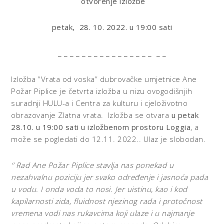
otvorenje izložbe
petak, 28. 10. 2022. u 19:00 sati
_ _ _ _ _ _ _ _ _ _ _ _ _ _ _ _ _ _
Izložba ”Vrata od voska” dubrovačke umjetnice Ane
Požar Piplice je četvrta izložba u nizu ovogodišnjih
suradnji HULU-a i Centra za kulturu i cjeloživotno
obrazovanje Zlatna vrata.
Izložba se otvara
u petak
28.10. u 19:00 sati u izložbenom prostoru Loggia
, a
može se pogledati do 12.11. 2022.. Ulaz je slobodan.
‘’ Rad Ane Požar Piplice stavlja nas ponekad u
nezahvalnu poziciju jer svako određenje i jasnoća pada
u vodu. I onda voda to nosi. Jer uistinu, kao i kod
kapilarnosti zida, fluidnost njezinog rada i protočnost
vremena vodi nas rukavcima koji ulaze i u najmanje