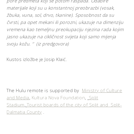
pore predmeta koji se potom raspada. Odabire
materijale koji su u konstantnoj preobrazbi (vosak,
žbuka, vuna, sol, drvo, tkanine). Sposobnost da su
čvrsti, pa opet mekani ili porozni, ukazuje na dimenziju
vremena kao temeljnu preokupaciju njezina rada kojim
jasno ukazuje na cikličnost svijeta koji samo mijenja
svoju kožu.
‘’
(iz predgovora)
Kustos izložbe je Josip Klaić.
The Hulu remote is supported by
Ministry of Culture
and Media
,
Kultura Nova Foundation
,
Split
Stadium
,
Tourist boards of the city of Split and
Split-
Dalmatia County
.