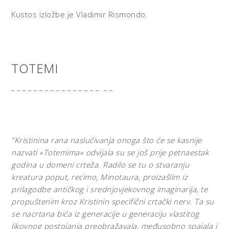
Kustos izložbe je Vladimir Rismondo.
TOTEMI
_ _ _ _ _ _ _ _ _ _ _ _ _ _ _ _ _ _
”Kristinina rana naslućivanja onoga što će se kasnije
nazvati «Totemima» odvijala su se još prije petnaestak
godina u domeni crteža. Radilo se tu o stvaranju
kreatura poput, recimo, Minotaura, proizašlim iz
prilagodbe antičkog i srednjovjekovnog imaginarija, te
propuštenim kroz Kristinin specifični crtački nerv. Ta su
se nacrtana bića iz generacije u generaciju vlastitog
likovnog postojanja preobražavala, međusobno spajala i