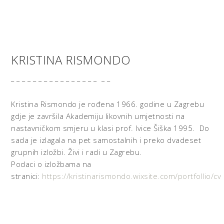
KRISTINA RISMONDO
_ _ _ _ _ _ _ _ _ _ _ _ _ _ _ _ _ _
Kristina Rismondo je rođena 1966. godine u Zagrebu
gdje je završila Akademiju likovnih umjetnosti na
nastavničkom smjeru u klasi prof. Ivice Šiška 1995. Do
sada je izlagala na pet samostalnih i preko dvadeset
grupnih izložbi. Živi i radi u Zagrebu.
Podaci o izložbama na
stranici:
https://kristinarismondo.wixsite.com/portfollio/cv