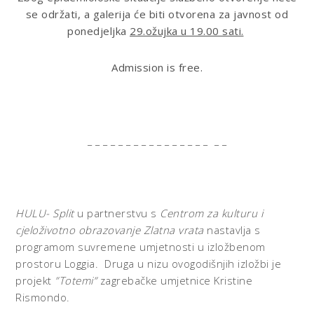
se održati, a galerija će biti otvorena za javnost od
ponedjeljka
29.ožujka u 19.00 sati.
Admission is free.
_ _ _ _ _ _ _ _ _ _ _ _ _ _ _ _ _ _
HULU- Split
u partnerstvu s
Centrom za kulturu i
cjeloživotno obrazovanje Zlatna vrata
nastavlja s
programom suvremene umjetnosti u izložbenom
prostoru Loggia. Druga u nizu ovogodišnjih izložbi je
projekt
”Totemi”
zagrebačke umjetnice Kristine
Rismondo.