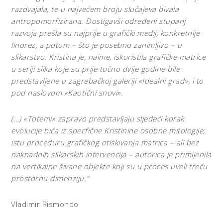
razdvajala, te u najvećem broju slučajeva bivala
antropomorfizirana. Dostigavši određeni stupanj
razvoja prešla su najprije u grafički medij, konkretnije
linorez, a potom – što je posebno zanimljivo – u
slikarstvo. Kristina je, naime, iskoristila grafičke matrice
u seriji slika koje su prije točno dvije godine bile
predstavljene u zagrebačkoj galeriji «Idealni grad», i to
pod naslovom «Kaotični snovi».
(…) «Totemi» zapravo predstavljaju sljedeći korak
evolucije bića iz specfične Kristinine osobne mitologije;
istu proceduru grafičkog otiskivanja matrica – ali bez
naknadnih slikarskih intervencija – autorica je primijenila
na vertikalne šivane objekte koji su u proces uveli treću
prostornu dimenziju.”
Vladimir Rismondo