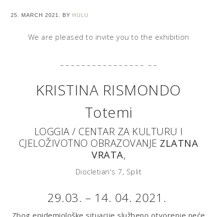
25. MARCH 2021.
BY
HULU
We are pleased to invite you to the exhibition
_ _ _ _ _ _ _ _ _ _ _ _ _ _ _ _ _ _
KRISTINA RISMONDO
Totemi
LOGGIA / CENTAR ZA KULTURU I
CJELOŽIVOTNO OBRAZOVANJE
ZLATNA
VRATA
,
Diocletian's 7, Split
29.03. – 14. 04. 2021.
Zbog epidemiološke situacije službeno otvorenje neće