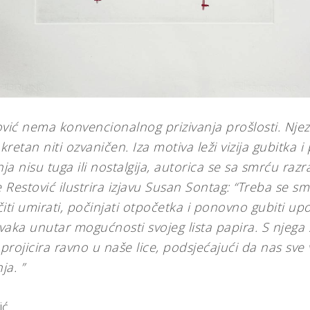
vić nema konvencionalnog prizivanja prošlosti. Njezi
kretan niti ozvaničen. Iza motiva leži vizija gubitka i 
ja nisu tuga ili nostalgija, autorica se sa smrću r
e Restović ilustrira izjavu Susan Sontag: “Treba se sm
i umirati, počinjati otpočetka i ponovno gubiti upor
aka unutar mogućnosti svojeg lista papira. S njega 
st projicira ravno u naše lice, podsjećajući da nas sve
ja. ”
ić