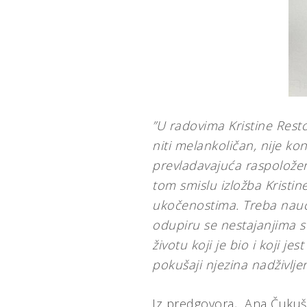
”U radovima Kristine Resto
niti melankoličan, nije kon
prevladavajuća raspoložen
tom smislu izložba Kristin
ukočenostima. Treba naučit
odupiru se nestajanjima sv
životu koji je bio i koji je
pokušaji njezina nadživljen
Iz predgovora, Ana Čukuš