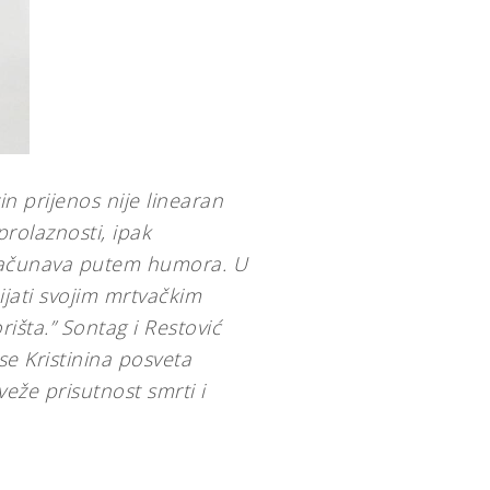
n prijenos nije linearan
prolaznosti, ipak
azračunava putem humora. U
ijati svojim mrtvačkim
išta.” Sontag i Restović
se Kristinina posveta
 veže prisutnost smrti i