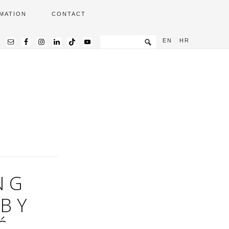
MATION
CONTACT
EN
HR
NG
 BY
Ć