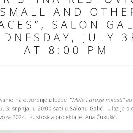
”SMALL AND OTHE
ACES”, SALON GAL
DNESDAY, JULY 
AT 8:00 PM
vamo na otvorenje izložbe ”
Male i druge milosti” a
u,
3. srpnja, u 20:00 sati
u Salonu Galić.
Ulaz je s
voza 2024. Kustosica projekta je Ana Čukušić.