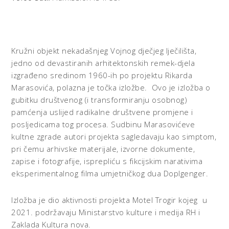
Kružni objekt nekadašnjeg Vojnog dječjeg lječilišta,
jedno od devastiranih arhitektonskih remek-djela
izgrađeno sredinom 1960-ih po projektu Rikarda
Marasovića, polazna je točka izložbe. Ovo je izložba o
gubitku društvenog (i transformiranju osobnog)
pamćenja uslijed radikalne društvene promjene i
posljedicama tog procesa. Sudbinu Marasovićeve
kultne zgrade autori projekta sagledavaju kao simptom,
pri čemu arhivske materijale, izvorne dokumente,
zapise i fotografije, isprepliću s fikcijskim narativima
eksperimentalnog filma umjetničkog dua Doplgenger.
Izložba je dio aktivnosti projekta Motel Trogir kojeg u
2021. podržavaju Ministarstvo kulture i medija RH i
Zaklada Kultura nova.