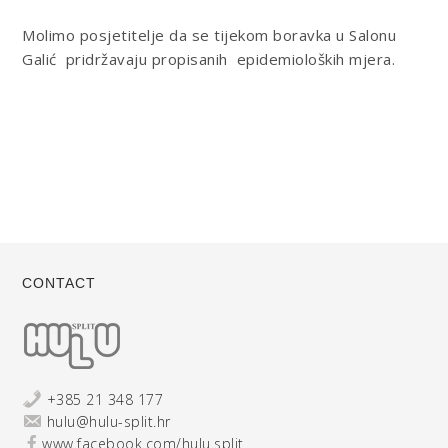
Molimo posjetitelje da se tijekom boravka u Salonu
Galić
pridržavaju
propisanih epidemioloških
mjera
.
CONTACT
+385 21 348 177
hulu@hulu-split.hr
www.facebook.com/hulu.split