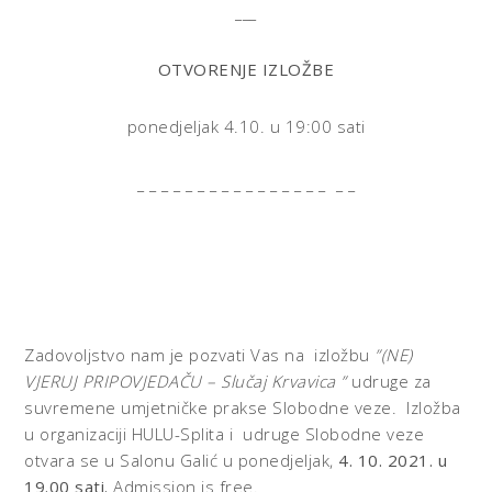
___
OTVORENJE IZLOŽBE
ponedjeljak 4.10. u 19:00 sati
_ _ _ _ _ _ _ _ _ _ _ _ _ _ _ _ _ _
Zadovoljstvo nam je pozvati Vas na izložbu
”(NE)
VJERUJ PRIPOVJEDAČU – Slučaj Krvavica ”
udruge za
suvremene umjetničke prakse Slobodne veze. Izložba
u organizaciji HULU-Splita i udruge Slobodne veze
otvara se u Salonu Galić u ponedjeljak,
4. 10. 2021. u
19.00 sati.
Admission is free.