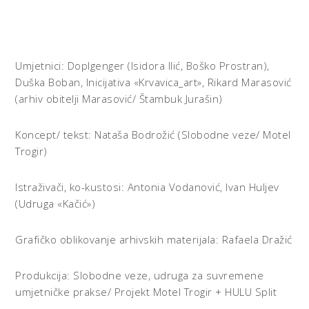
Umjetnici: Doplgenger (Isidora Ilić, Boško Prostran),
Duška Boban, Inicijativa «Krvavica_art», Rikard Marasović
(arhiv obitelji Marasović/ Štambuk Jurašin)
Koncept/ tekst: Nataša Bodrožić (Slobodne veze/ Motel
Trogir)
Istraživači, ko-kustosi: Antonia Vodanović, Ivan Huljev
(Udruga «Kačić»)
Grafičko oblikovanje arhivskih materijala: Rafaela Dražić
Produkcija: Slobodne veze, udruga za suvremene
umjetničke prakse/ Projekt Motel Trogir + HULU Split