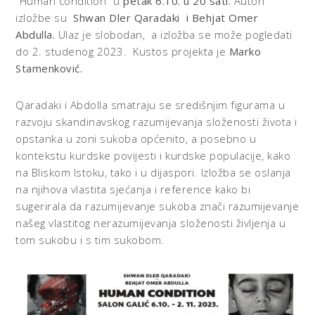
”Human condition” u
petak 6.10. u 20 sati.
Autori
izložbe su
Shwan Dler Qaradaki i Behjat Omer
Abdulla.
Ulaz je slobodan, a izložba se može pogledati
do 2. studenog 2023. Kustos projekta je
Marko
Stamenković.
Qaradaki i Abdolla smatraju se središnjim figurama u
razvoju skandinavskog razumijevanja složenosti života i
opstanka u zoni sukoba općenito, a posebno u
kontekstu kurdske povijesti i kurdske populacije, kako
na Bliskom Istoku, tako i u dijaspori. Izložba se oslanja
na njihova vlastita sjećanja i reference kako bi
sugerirala da razumijevanje sukoba znači razumijevanje
našeg vlastitog nerazumijevanja složenosti življenja u
tom sukobu i s tim sukobom.