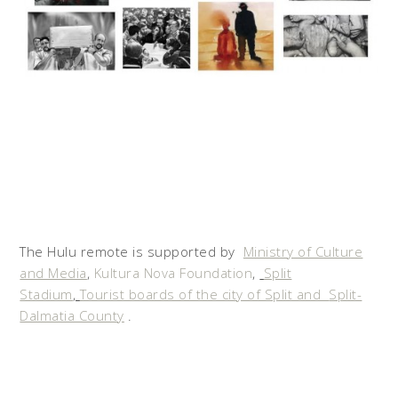
The Hulu remote is supported by
Ministry of Culture
and Media
,
Kultura Nova Foundation
,
Split
Stadium
,
Tourist boards of the city of Split and
Split-
Dalmatia County
.