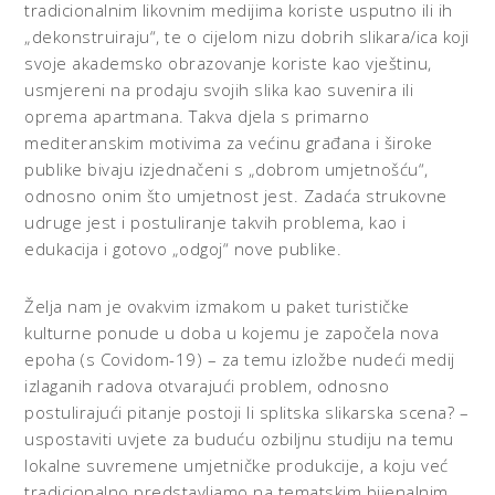
tradicionalnim likovnim medijima koriste usputno ili ih
„dekonstruiraju“, te o cijelom nizu dobrih slikara/ica koji
svoje akademsko obrazovanje koriste kao vještinu,
usmjereni na prodaju svojih slika kao suvenira ili
oprema apartmana. Takva djela s primarno
mediteranskim motivima za većinu građana i široke
publike bivaju izjednačeni s „dobrom umjetnošću“,
odnosno onim što umjetnost jest. Zadaća strukovne
udruge jest i postuliranje takvih problema, kao i
edukacija i gotovo „odgoj“ nove publike.
Želja nam je ovakvim izmakom u paket turističke
kulturne ponude u doba u kojemu je započela nova
epoha (s Covidom-19) – za temu izložbe nudeći medij
izlaganih radova otvarajući problem, odnosno
postulirajući pitanje postoji li splitska slikarska scena? –
uspostaviti uvjete za buduću ozbiljnu studiju na temu
lokalne suvremene umjetničke produkcije, a koju već
tradicionalno predstavljamo na tematskim bijenalnim