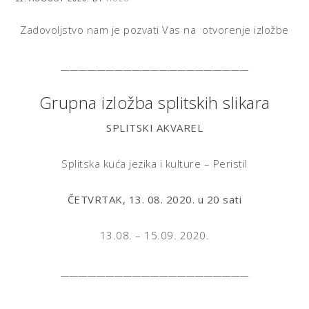
Zadovoljstvo nam je pozvati Vas na otvorenje izložbe
__________________________________________
Grupna izložba splitskih slikara
SPLITSKI AKVAREL
Splitska kuća jezika i kulture – Peristil
ČETVRTAK, 13. 08. 2020. u 20 sati
13.08. – 15.09. 2020.
__________________________________________