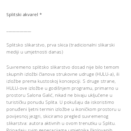
Splitski akvarel *
_____________
Splitsko slikarstvo, prva skica (tradicionalni slikarski
mediji u umjetnosti danas)
Suvremeno splitsko slikarstvo dosad nije bilo temom
skupnih izložbi članova strukovne udruge (HULU-a), ili
izložbe prema kustoskoj koncepciji. S druge strane,
HULU-ove izložbe u godišnjem programu, primarno u
prostoru Salona Galić, nikad ne bivaju uključene u
turističku ponudu Splita. U pokušaju da iskoristimo
ponuđeni ljetni termin izložbe u ikoničkom prostoru u
povijesnoj jezgri, skiciramo pregled suvremenog
slikarstva: autora aktivnih u ovom trenutku u Splitu.
Pripadaju svim generacijama umjetnika školovanih