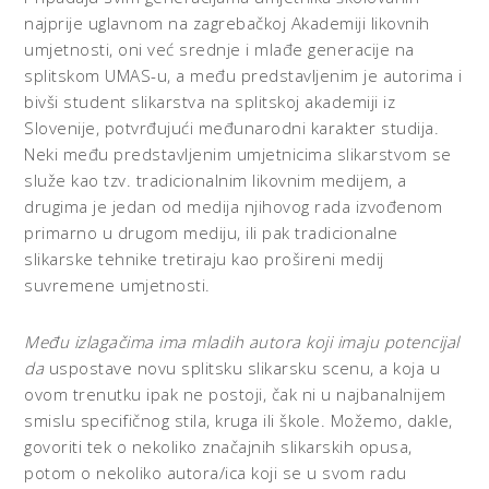
najprije uglavnom na zagrebačkoj Akademiji likovnih
umjetnosti, oni već srednje i mlađe generacije na
splitskom UMAS-u, a među predstavljenim je autorima i
bivši student slikarstva na splitskoj akademiji iz
Slovenije, potvrđujući međunarodni karakter studija.
Neki među predstavljenim umjetnicima slikarstvom se
služe kao tzv. tradicionalnim likovnim medijem, a
drugima je jedan od medija njihovog rada izvođenom
primarno u drugom mediju, ili pak tradicionalne
slikarske tehnike tretiraju kao prošireni medij
suvremene umjetnosti.
Među izlagačima ima mladih autora koji imaju potencijal
da
uspostave novu splitsku slikarsku scenu, a koja u
ovom trenutku ipak ne postoji, čak ni u najbanalnijem
smislu specifičnog stila, kruga ili škole. Možemo, dakle,
govoriti tek o nekoliko značajnih slikarskih opusa,
potom o nekoliko autora/ica koji se u svom radu