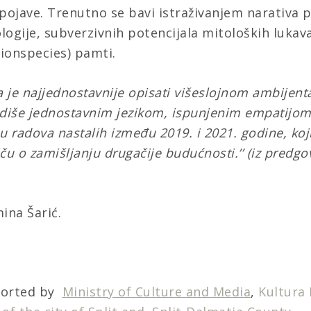
pojave. Trenutno se bavi istraživanjem narativa p
logije, subverzivnih potencijala mitoloških lukav
ionspecies) pamti.
a je najjednostavnije opisati višeslojnom ambijent
 odiše jednostavnim jezikom, ispunjenim empatijom
usu radova nastalih između 2019. i 2021. godine, k
ču o zamišljanju drugačije budućnosti.’’ (iz predgov
ina Šarić.
ported by
Ministry of Culture and Media
,
Kultura