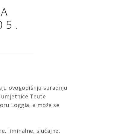
JA
05.
jaju ovogodišnju suradnju
”
umjetnice Teute
toru Loggia
, a može se
e, liminalne, slučajne,