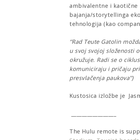
ambivalentne i kaotične 
bajanja/storytellinga eko
tehnologija (kao compan
‘’Rad Teute Gatolin možd
u svoj svojoj složenosti
okružuje. Radi se o cikl
komuniciraju i pričaju pri
presvlačenja paukova’’)
Kustosica izložbe je Jasm
_________________
The Hulu remote is sup