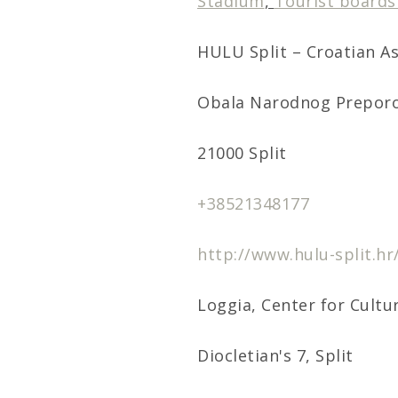
Stadium
,
Tourist boards 
HULU Split – Croatian As
Obala Narodnog Preporod
21000 Split
+38521348177
http://www.hulu-split.hr
Loggia
, Center for Cult
Diocletian's 7, Split