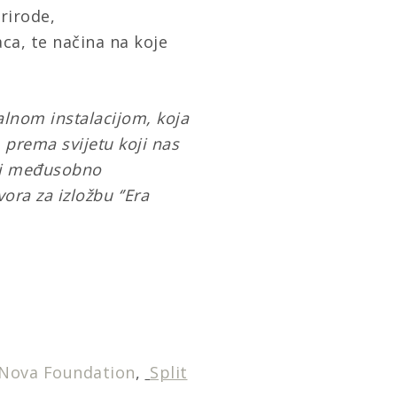
rirode,
aca, te načina na koje
alnom instalacijom, koja
 prema svijetu koji nas
oji međusobno
ora za izložbu ‘’Era
 Nova Foundation
,
Split