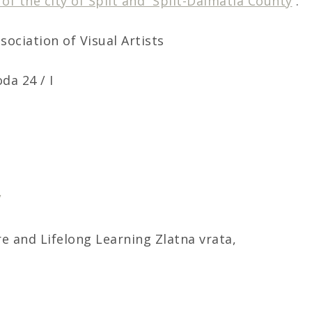
of the city of Split and
Split-Dalmatia County
.
sociation of Visual Artists
a 24 / I
/
ure and Lifelong Learning
Zlatna vrata
,