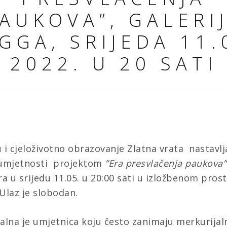
AUKOVA”, GALERI
GGA, SRIJEDA 11.
2022. U 20 SATI
 i cjeloživotno obrazovanje Zlatna vrata nastavl
umjetnosti projektom
”Era presvlačenja paukova
ara
u srijedu 11.05. u 20:00 sati u izložbenom pros
 Ulaz je slobodan.
alna je umjetnica koju često zanimaju merkurijaln